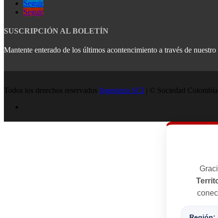
Seguir
Seguir
SUSCRIPCIÓN AL BOLETÍN
Mantente enterado de los últimos acontencimiento a través de nuestro b
Todos los derechos reservados
Ingenieria SCI
| © Sociedad Colombian
Graci
Territ
conect
Región: