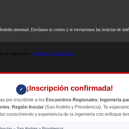
oletín mensual. Envíanos tu correo y te enviaremos las noticias de inté
a de Ingenieros.
138 años de fundación
¡Inscripción confirmada!
✓
as por inscribirte a los
Encuentros Regionales: Ingeniería par
orios
,
Región Insular
(San Andrés y Providencia). Te esperamo
ar conocimiento y experiencia de la ingeniería con enfoque terri
Insular – San Andrés y Providencia