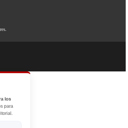
res.
a los
s para
torial.