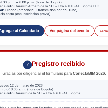
4:00 p. m. – 6:00 p. m. (hora de Bogotá)
de Julio Garavito Armero de la SCI – Cra 4 # 10-41, Bogotá D.C.
ad:
Híbrido (presencial + transmisión por YouTube)
sin costo (con inscripción previa)
Agregar al Calendario
Ver página del evento
Cerra
Pregistro recibido
✓
Gracias por diligenciar el formulario para
ConectaBIM 2026
.
ueves 12 de marzo de 2026
inicio:
8:00 a. m. (hora de Bogotá)
de Julio Garavito de la SCI – Cra 4 # 10-41, Bogotá
ido a que los cupos son limitados, tu registro pasará por una verificac