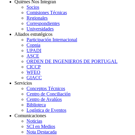
Quiénes Nos Integran
Socios
Comisiones Técnicas
Regionales
Correspondientes
Universidades
Aliados estratégicos
Participación Internacional
Copnia
UPADI
ASCE
ORDEN DE INGENIEROS DE PORTUGAL
CICCP
WFEO
GIACC
Servicios
Conceptos Técnicos
Centro de Conciliación
Centro de Avalúos
Biblioteca
Logística de Eventos
Comunicaciones
Noticias
SCI en Medios
Nota Destacada