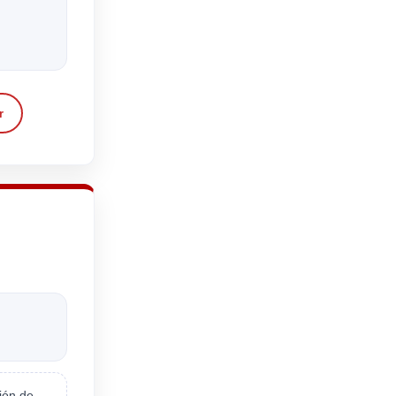
r
ión de