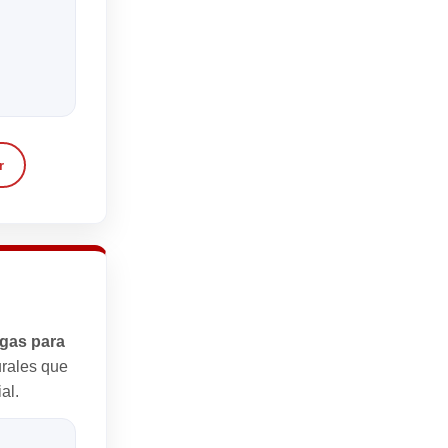
r
egas para
urales que
al.