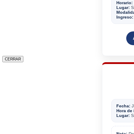
Horario:
Lugar:
Se
Modalid
Ingreso:
CERRAR
Fecha:
J
Hora de 
Lugar:
Se
Nota:
Deb