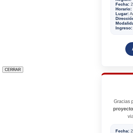
Fecha:
2
Horario:
Lugar:
Au
Direcció
Modalid
Ingreso:
CERRAR
Gracias p
proyecto
vi
Fecha:
2