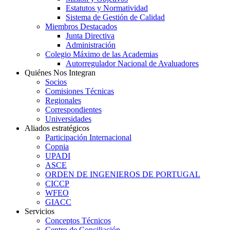
Estatutos y Normatividad
Sistema de Gestión de Calidad
Miembros Destacados
Junta Directiva
Administración
Colegio Máximo de las Academias
Autorregulador Nacional de Avaluadores
Quiénes Nos Integran
Socios
Comisiones Técnicas
Regionales
Correspondientes
Universidades
Aliados estratégicos
Participación Internacional
Copnia
UPADI
ASCE
ORDEN DE INGENIEROS DE PORTUGAL
CICCP
WFEO
GIACC
Servicios
Conceptos Técnicos
Centro de Conciliación