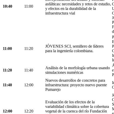
asfálticas: necesidades y retos de estudio,
C
10:40
11:00
y efectos en la durabilidad de la
U
infraestructura vial
C
J
P
F
d
P
E
JÓVENES SCI, semillero de líderes
P
11:00
11:20
para la ingeniería colombiana.
C
I
I
Á
Análisis de la morfología urbana usando
11:20
11:40
e
simulaciones numéricas
P
Nuevos desarrollos de concretos para
I
11:40
12:00
infraestructura: proyecto nuevo puente
C
Pumarejo
J
O
Evaluación de los efectos de la
S
variabilidad climática sobre la cobertura
M
12:00
12:20
vegetal de la cuenca del río Fundación
e