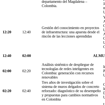
departamento del Magdalena –
J
Colombia.
m
U
Y
A
G
Gestión del conocimiento en proyectos
U
12:20
12:40
de infraestructura: una apuesta desde el
A
rincón de las lecciones aprendidas
G
U
C
12:40
02:00
ALMU
Análisis sistémico de despliegue de
I
tecnologías de redes inteligentes en
02:00
02:20
P
Colombia: generación con recursos
U
renovables
Tres años de investigación sobre el
C
sistema de muros delgados de concreto
I
02:20
02:40
reforzado: diagnóstico de su desempeño
D
y propuestas para cambios normativos
U
en Colombia
L