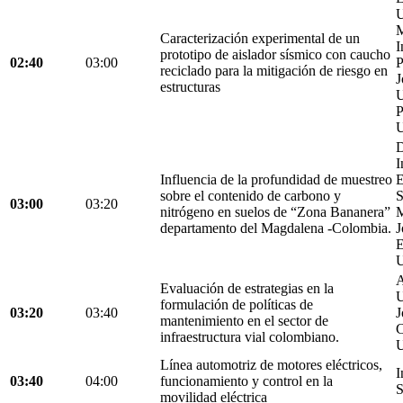
U
M
Caracterización experimental de un
I
prototipo de aislador sísmico con caucho
02:40
03:00
P
reciclado para la mitigación de riesgo en
J
estructuras
U
P
U
D
I
Influencia de la profundidad de muestreo
E
sobre el contenido de carbono y
S
03:00
03:20
nitrógeno en suelos de “Zona Bananera”
M
departamento del Magdalena -Colombia.
J
E
U
A
Evaluación de estrategias en la
U
formulación de políticas de
03:20
03:40
J
mantenimiento en el sector de
C
infraestructura vial colombiano.
U
Línea automotriz de motores eléctricos,
I
03:40
04:00
funcionamiento y control en la
S
movilidad eléctrica