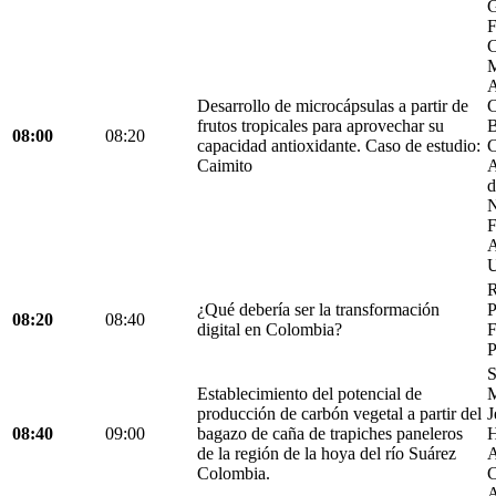
G
F
C
M
A
Desarrollo de microcápsulas a partir de
C
frutos tropicales para aprovechar su
B
08:00
08:20
capacidad antioxidante. Caso de estudio:
C
Caimito
A
d
N
F
A
U
R
¿Qué debería ser la transformación
P
08:20
08:40
digital en Colombia?
F
P
S
Establecimiento del potencial de
M
producción de carbón vegetal a partir del
J
08:40
09:00
bagazo de caña de trapiches paneleros
H
de la región de la hoya del río Suárez
A
Colombia.
C
A