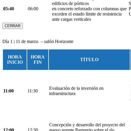
edificios de pórticos
S
05:40
06:00
en concreto reforzado con columnas que
P
exceden el estado límite de resistencia
U
ante cargas verticales
CERRAR
Día 1 | 11 de marzo – salón Horizonte
HORA
HORA
TÍTULO
INICIO
FIN
Evaluación de la inversión en
11:00
11:30
infraestructura
Concepción y desarrollo del proyecto del
12:00
12:30
nuevo puente Pumarejo sobre el río