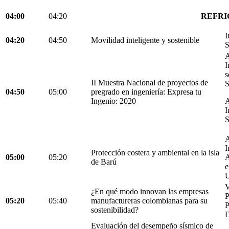
04:00
04:20
REFRI
I
04:20
04:50
Movilidad inteligente y sostenible
S
A
I
s
II Muestra Nacional de proyectos de
S
04:50
05:00
pregrado en ingeniería: Expresa tu
Ingenio: 2020
A
I
S
A
I
Protección costera y ambiental en la isla
05:00
05:20
A
de Barú
e
U
V
¿En qué modo innovan las empresas
05:20
05:40
manufactureras colombianas para su
P
sostenibilidad?
D
Evaluación del desempeño sísmico de