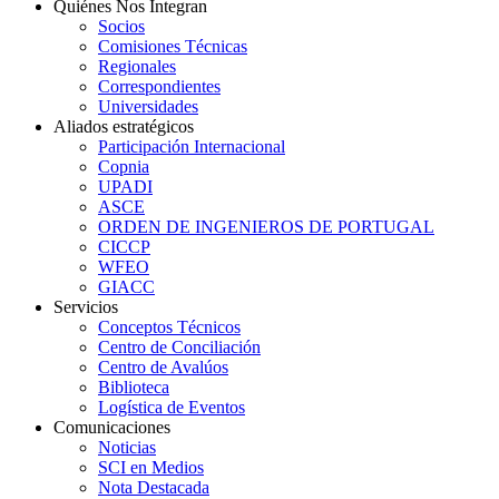
Quiénes Nos Integran
Socios
Comisiones Técnicas
Regionales
Correspondientes
Universidades
Aliados estratégicos
Participación Internacional
Copnia
UPADI
ASCE
ORDEN DE INGENIEROS DE PORTUGAL
CICCP
WFEO
GIACC
Servicios
Conceptos Técnicos
Centro de Conciliación
Centro de Avalúos
Biblioteca
Logística de Eventos
Comunicaciones
Noticias
SCI en Medios
Nota Destacada