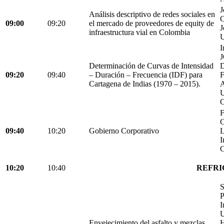
J
Análisis descriptivo de redes sociales en
C
09:00
09:20
el mercado de proveedores de equity de
J
infraestructura vial en Colombia
U
I
Determinación de Curvas de Intensidad
D
09:20
09:40
– Duración – Frecuencia (IDF) para
Cartagena de Indias (1970 – 2015).
C
F
C
09:40
10:20
Gobierno Corporativo
L
I
C
10:20
10:40
REFRI
S
P
I
U
Envejecimiento del asfalto y mezclas
H