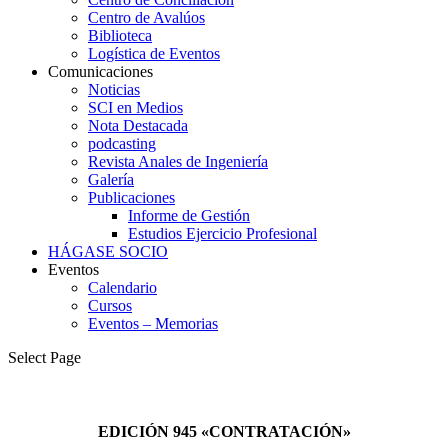
Centro de Avalúos
Biblioteca
Logística de Eventos
Comunicaciones
Noticias
SCI en Medios
Nota Destacada
podcasting
Revista Anales de Ingeniería
Galería
Publicaciones
Informe de Gestión
Estudios Ejercicio Profesional
HÁGASE SOCIO
Eventos
Calendario
Cursos
Eventos – Memorias
Select Page
EDICIÓN 945 «CONTRATACIÓN»