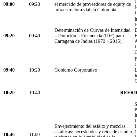
C
09:00
09:20
el mercado de proveedores de equity de
J
infraestructura vial en Colombia
U
I
Determinación de Curvas de Intensidad
D
09:20
09:40
– Duración – Frecuencia (IDF) para
Cartagena de Indias (1970 – 2015).
C
F
C
09:40
10:20
Gobierno Corporativo
L
I
C
10:20
10:40
REFRI
S
P
I
U
Envejecimiento del asfalto y mezclas
H
asfálticas: necesidades y retos de estudio,
C
10:40
11:00