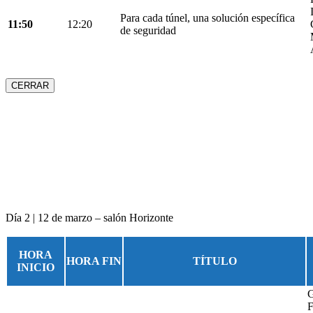
Para cada túnel, una solución específica
11:50
12:20
de seguridad
CERRAR
Día 2 | 12 de marzo – salón Horizonte
HORA
HORA FIN
TÍTULO
INICIO
G
F