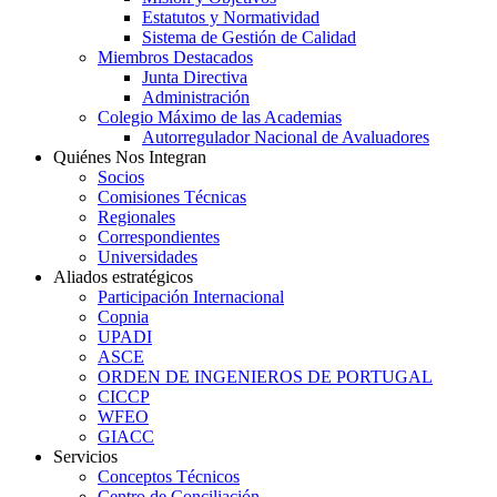
Estatutos y Normatividad
Sistema de Gestión de Calidad
Miembros Destacados
Junta Directiva
Administración
Colegio Máximo de las Academias
Autorregulador Nacional de Avaluadores
Quiénes Nos Integran
Socios
Comisiones Técnicas
Regionales
Correspondientes
Universidades
Aliados estratégicos
Participación Internacional
Copnia
UPADI
ASCE
ORDEN DE INGENIEROS DE PORTUGAL
CICCP
WFEO
GIACC
Servicios
Conceptos Técnicos
Centro de Conciliación