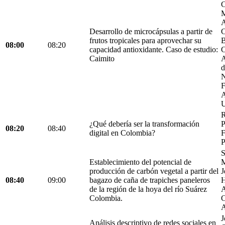
C
M
A
Desarrollo de microcápsulas a partir de
C
frutos tropicales para aprovechar su
B
08:00
08:20
capacidad antioxidante. Caso de estudio:
C
Caimito
A
d
N
F
A
U
R
¿Qué debería ser la transformación
P
08:20
08:40
digital en Colombia?
F
P
S
Establecimiento del potencial de
M
producción de carbón vegetal a partir del
J
08:40
09:00
bagazo de caña de trapiches paneleros
H
de la región de la hoya del río Suárez
A
Colombia.
C
A
J
Análisis descriptivo de redes sociales en