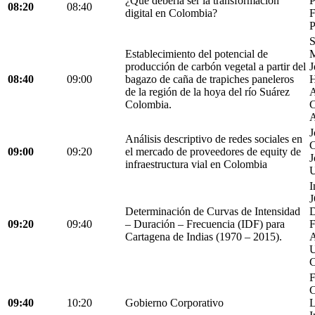
¿Qué debería ser la transformación
P
08:20
08:40
digital en Colombia?
F
P
S
Establecimiento del potencial de
M
producción de carbón vegetal a partir del
J
08:40
09:00
bagazo de caña de trapiches paneleros
H
de la región de la hoya del río Suárez
A
Colombia.
C
A
J
Análisis descriptivo de redes sociales en
C
09:00
09:20
el mercado de proveedores de equity de
J
infraestructura vial en Colombia
U
I
Determinación de Curvas de Intensidad
D
09:20
09:40
– Duración – Frecuencia (IDF) para
Cartagena de Indias (1970 – 2015).
C
F
C
09:40
10:20
Gobierno Corporativo
L