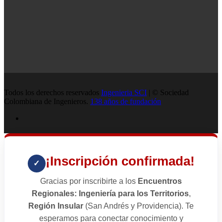
Todos los derechos reservados
Ingenieria SCI
| © Sociedad
Colombiana de Ingenieros.
138 años de fundación
¡Inscripción confirmada!
✓
Gracias por inscribirte a los
Encuentros
Regionales: Ingeniería para los Territorios
,
Región Insular
(San Andrés y Providencia). Te
esperamos para conectar conocimiento y