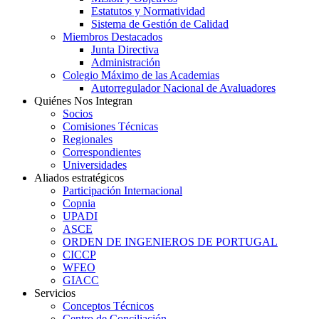
Estatutos y Normatividad
Sistema de Gestión de Calidad
Miembros Destacados
Junta Directiva
Administración
Colegio Máximo de las Academias
Autorregulador Nacional de Avaluadores
Quiénes Nos Integran
Socios
Comisiones Técnicas
Regionales
Correspondientes
Universidades
Aliados estratégicos
Participación Internacional
Copnia
UPADI
ASCE
ORDEN DE INGENIEROS DE PORTUGAL
CICCP
WFEO
GIACC
Servicios
Conceptos Técnicos
Centro de Conciliación