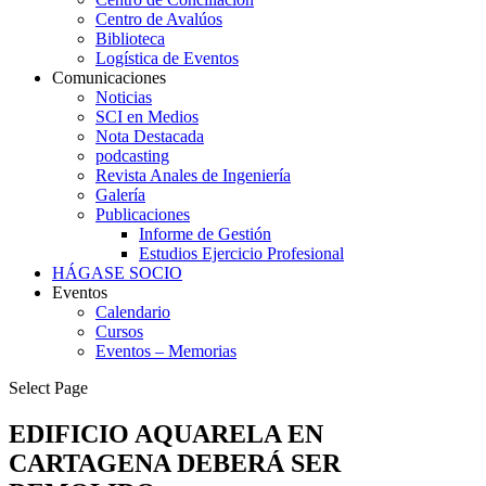
Centro de Avalúos
Biblioteca
Logística de Eventos
Comunicaciones
Noticias
SCI en Medios
Nota Destacada
podcasting
Revista Anales de Ingeniería
Galería
Publicaciones
Informe de Gestión
Estudios Ejercicio Profesional
HÁGASE SOCIO
Eventos
Calendario
Cursos
Eventos – Memorias
Select Page
EDIFICIO AQUARELA EN
CARTAGENA DEBERÁ SER