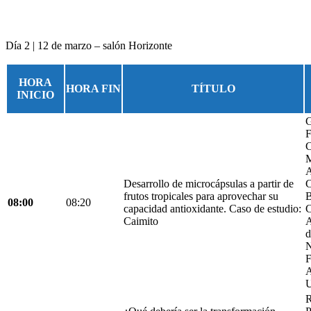
Día 2 | 12 de marzo – salón Horizonte
HORA
HORA FIN
TÍTULO
INICIO
G
F
C
M
A
Desarrollo de microcápsulas a partir de
C
frutos tropicales para aprovechar su
B
08:00
08:20
capacidad antioxidante. Caso de estudio:
C
Caimito
A
d
N
F
A
U
R