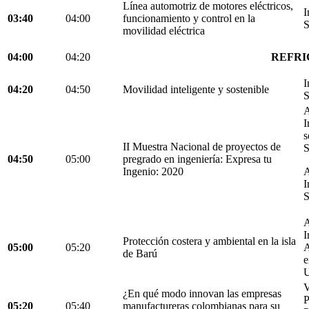
Línea automotriz de motores eléctricos,
I
03:40
04:00
funcionamiento y control en la
S
movilidad eléctrica
04:00
04:20
REFRI
I
04:20
04:50
Movilidad inteligente y sostenible
S
A
I
s
II Muestra Nacional de proyectos de
S
04:50
05:00
pregrado en ingeniería: Expresa tu
Ingenio: 2020
A
I
S
A
I
Protección costera y ambiental en la isla
05:00
05:20
A
de Barú
e
U
V
¿En qué modo innovan las empresas
05:20
05:40
manufactureras colombianas para su