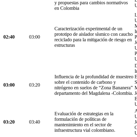
y propuestas para cambios normativos
U
en Colombia
L
U
M
Caracterización experimental de un
I
prototipo de aislador sísmico con caucho
02:40
03:00
P
reciclado para la mitigación de riesgo en
J
estructuras
U
P
U
D
I
Influencia de la profundidad de muestreo
E
sobre el contenido de carbono y
S
03:00
03:20
nitrógeno en suelos de “Zona Bananera”
M
departamento del Magdalena -Colombia.
J
E
U
A
Evaluación de estrategias en la
U
formulación de políticas de
03:20
03:40
J
mantenimiento en el sector de
C
infraestructura vial colombiano.
U