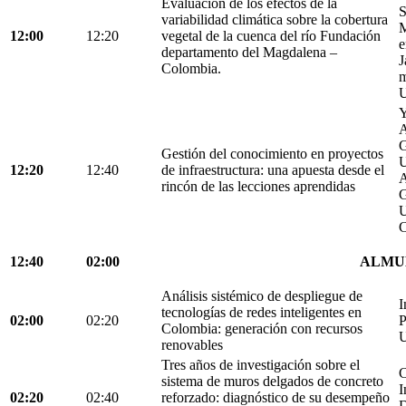
Evaluación de los efectos de la
S
variabilidad climática sobre la cobertura
M
12:00
12:20
vegetal de la cuenca del río Fundación
e
departamento del Magdalena –
J
Colombia.
m
U
Y
A
G
Gestión del conocimiento en proyectos
U
12:20
12:40
de infraestructura: una apuesta desde el
A
rincón de las lecciones aprendidas
G
U
C
12:40
02:00
ALMU
Análisis sistémico de despliegue de
I
tecnologías de redes inteligentes en
02:00
02:20
P
Colombia: generación con recursos
U
renovables
Tres años de investigación sobre el
C
sistema de muros delgados de concreto
I
02:20
02:40
reforzado: diagnóstico de su desempeño
D