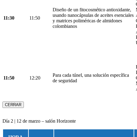
Diseño de un fitocosmético antioxidante,
usando nanocápsulas de aceites esenciales
11:30
11:50
y matrices poliméricas de almidones
colombianos
Para cada túnel, una solución específica
11:50
12:20
de seguridad
CERRAR
Día 2 | 12 de marzo – salón Horizonte