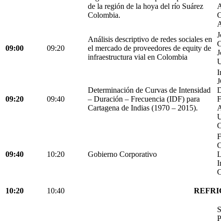
de la región de la hoya del río Suárez
A
Colombia.
C
A
J
Análisis descriptivo de redes sociales en
C
09:00
09:20
el mercado de proveedores de equity de
J
infraestructura vial en Colombia
U
I
Determinación de Curvas de Intensidad
D
09:20
09:40
– Duración – Frecuencia (IDF) para
Cartagena de Indias (1970 – 2015).
C
F
C
09:40
10:20
Gobierno Corporativo
L
I
C
10:20
10:40
REFRI
S
P