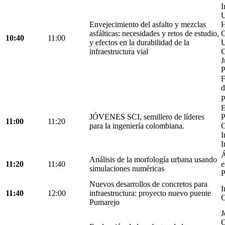
I
U
Envejecimiento del asfalto y mezclas
H
asfálticas: necesidades y retos de estudio,
C
10:40
11:00
y efectos en la durabilidad de la
U
infraestructura vial
C
J
P
F
d
P
E
JÓVENES SCI, semillero de líderes
P
11:00
11:20
para la ingeniería colombiana.
C
I
I
Á
Análisis de la morfología urbana usando
11:20
11:40
e
simulaciones numéricas
P
Nuevos desarrollos de concretos para
I
11:40
12:00
infraestructura: proyecto nuevo puente
C
Pumarejo
J
O