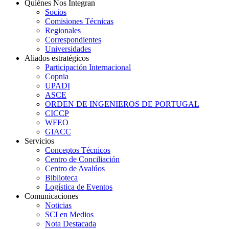
Quiénes Nos Integran
Socios
Comisiones Técnicas
Regionales
Correspondientes
Universidades
Aliados estratégicos
Participación Internacional
Copnia
UPADI
ASCE
ORDEN DE INGENIEROS DE PORTUGAL
CICCP
WFEO
GIACC
Servicios
Conceptos Técnicos
Centro de Conciliación
Centro de Avalúos
Biblioteca
Logística de Eventos
Comunicaciones
Noticias
SCI en Medios
Nota Destacada