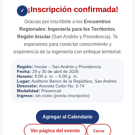
¡Inscripción confirmada!
✓
Gracias por inscribirte a los
Encuentros
Regionales: Ingeniería para los Territorios
,
Región Insular
(San Andrés y Providencia). Te
esperamos para conectar conocimiento y
experiencia de la ingeniería con enfoque territorial.
Región:
Insular – San Andrés y Providencia
Fecha:
29 y 30 de abril de 2026
Horario:
8:00 a. m. – 5:00 p. m.
Lugar:
Auditorio Banco de la República, San Andrés
Dirección:
Avenida Colón No. 2-74
Modalidad:
Presencial
Ingreso:
sin costo (previa inscripción)
Agregar al Calendario
Ver página del evento
Cerrar