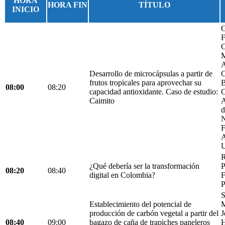
HORA
HORA FIN
TÍTULO
INICIO
G
F
C
M
A
Desarrollo de microcápsulas a partir de
C
frutos tropicales para aprovechar su
B
08:00
08:20
capacidad antioxidante. Caso de estudio:
C
Caimito
A
d
N
F
A
U
R
¿Qué debería ser la transformación
P
08:20
08:40
digital en Colombia?
F
P
S
Establecimiento del potencial de
M
producción de carbón vegetal a partir del
J
08:40
09:00
bagazo de caña de trapiches paneleros
H