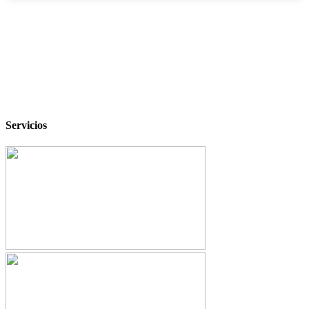
‹
›
Servicios