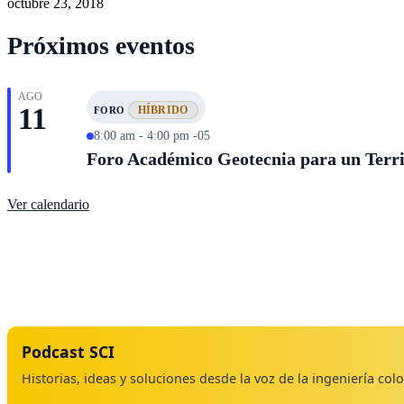
octubre 23, 2018
Próximos eventos
AGO
11
HÍBRIDO
FORO
8:00 am - 4:00 pm -05
Foro Académico Geotecnia para un Territ
Ver calendario
Podcast SCI
Historias, ideas y soluciones desde la voz de la ingeniería co