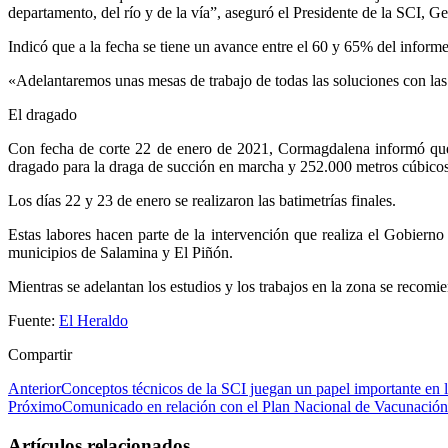
departamento, del río y de la vía”, aseguró el Presidente de la SCI, 
Indicó que a la fecha se tiene un avance entre el 60 y 65% del inform
«Adelantaremos unas mesas de trabajo de todas las soluciones con las d
El dragado
Con fecha de corte 22 de enero de 2021, Cormagdalena informó que 
dragado para la draga de succión en marcha y 252.000 metros cúbicos
Los días 22 y 23 de enero se realizaron las batimetrías finales.
Estas labores hacen parte de la intervención que realiza el Gobiern
municipios de Salamina y El Piñón.
Mientras se adelantan los estudios y los trabajos en la zona se recomien
Fuente:
El Heraldo
Compartir
Anterior
Conceptos técnicos de la SCI juegan un papel importante en 
Próximo
Comunicado en relación con el Plan Nacional de Vacunación
Artículos relacionados