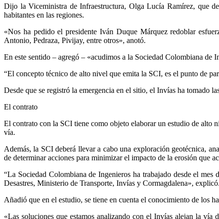
Dijo la Viceministra de Infraestructura, Olga Lucía Ramírez, que des
habitantes en las regiones.
«Nos ha pedido el presidente Iván Duque Márquez redoblar esfuerzo
Antonio, Pedraza, Pivijay, entre otros», anotó.
En este sentido – agregó – «acudimos a la Sociedad Colombiana de In
“El concepto técnico de alto nivel que emita la SCI, es el punto de par
Desde que se registró la emergencia en el sitio, el Invías ha tomado la
El contrato
El contrato con la SCI tiene como objeto elaborar un estudio de alto ni
vía.
Además, la SCI deberá llevar a cabo una exploración geotécnica, analiz
de determinar acciones para minimizar el impacto de la erosión que act
“La Sociedad Colombiana de Ingenieros ha trabajado desde el mes de 
Desastres, Ministerio de Transporte, Invías y Cormagdalena», explicó
Añadió que en el estudio, se tiene en cuenta el conocimiento de los hab
«Las soluciones que estamos analizando con el Invías alejan la vía de 