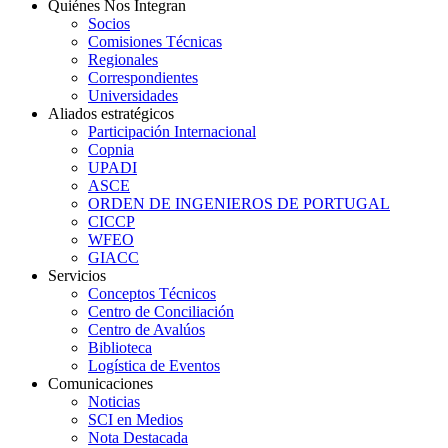
Quiénes Nos Integran
Socios
Comisiones Técnicas
Regionales
Correspondientes
Universidades
Aliados estratégicos
Participación Internacional
Copnia
UPADI
ASCE
ORDEN DE INGENIEROS DE PORTUGAL
CICCP
WFEO
GIACC
Servicios
Conceptos Técnicos
Centro de Conciliación
Centro de Avalúos
Biblioteca
Logística de Eventos
Comunicaciones
Noticias
SCI en Medios
Nota Destacada