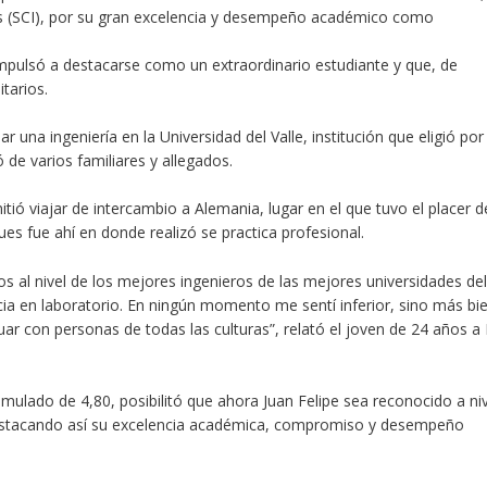
s (SCI), por su gran excelencia y desempeño académico como
o impulsó a destacarse como un extraordinario estudiante y que, de
tarios.
 una ingeniería en la Universidad del Valle, institución que eligió por
ó de varios familiares y allegados.
tió viajar de intercambio a Alemania, lugar en el que tuvo el placer d
es fue ahí en donde realizó se practica profesional.
 al nivel de los mejores ingenieros de las mejores universidades del
ia en laboratorio.
En ningún momento me sentí inferior,
sino más bi
ar con personas de todas las culturas”
, relató el joven de 24 años a
lado de 4,80, posibilitó que ahora Juan Felipe sea reconocido a niv
destacando así su excelencia académica, compromiso y desempeño