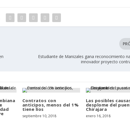
R
PR
en
Estudiante de Manizales gana reconocimiento na
innovador proyecto contra
mbiana
Contratos con
Las posibles causa
e
anticipos, menos del 1%
desplome del puen
idad
tiene líos
Chirajara
ve
septiembre 10, 2018
enero 16, 2018