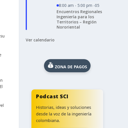
8:00 am - 5:00 pm -05
Encuentros Regionales
Ingeniería para los
Territorios – Región
Nororiental
 su
Ver calendario
e
ZONA DE PAGOS
en
El
Podcast SCI
el
Historias, ideas y soluciones
desde la voz de la ingeniería
colombiana.