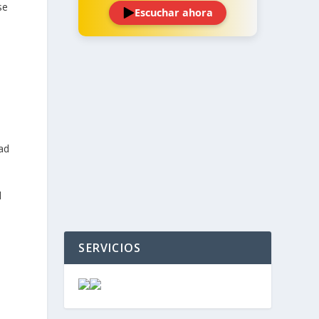
se
Escuchar ahora
‹
›
ad
d
SERVICIOS