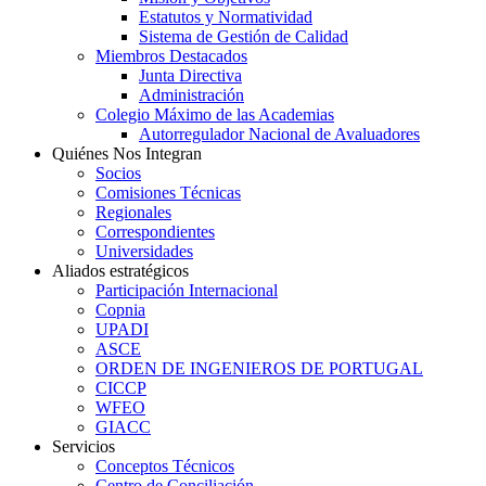
Estatutos y Normatividad
Sistema de Gestión de Calidad
Miembros Destacados
Junta Directiva
Administración
Colegio Máximo de las Academias
Autorregulador Nacional de Avaluadores
Quiénes Nos Integran
Socios
Comisiones Técnicas
Regionales
Correspondientes
Universidades
Aliados estratégicos
Participación Internacional
Copnia
UPADI
ASCE
ORDEN DE INGENIEROS DE PORTUGAL
CICCP
WFEO
GIACC
Servicios
Conceptos Técnicos
Centro de Conciliación