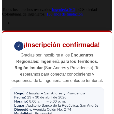
Todos los derechos reservados
Ingenieria SCI
| © Sociedad
Colombiana de Ingenieros.
138 años de fundación
¡Inscripción confirmada!
✓
Gracias por inscribirte a los
Encuentros
Regionales: Ingeniería para los Territorios
,
Región Insular
(San Andrés y Providencia). Te
esperamos para conectar conocimiento y
experiencia de la ingeniería con enfoque territorial.
Región:
Insular – San Andrés y Providencia
Fecha:
29 y 30 de abril de 2026
Horario:
8:00 a. m. – 5:00 p. m.
Lugar:
Auditorio Banco de la República, San Andrés
Dirección:
Avenida Colón No. 2-74
Modalidad:
Presencial