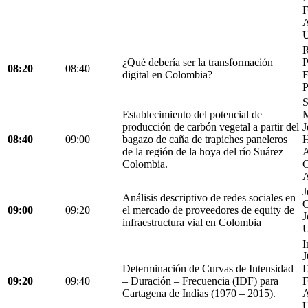
F
A
U
R
¿Qué debería ser la transformación
P
08:20
08:40
digital en Colombia?
F
P
S
Establecimiento del potencial de
M
producción de carbón vegetal a partir del
J
08:40
09:00
bagazo de caña de trapiches paneleros
H
de la región de la hoya del río Suárez
A
Colombia.
C
A
J
Análisis descriptivo de redes sociales en
C
09:00
09:20
el mercado de proveedores de equity de
J
infraestructura vial en Colombia
U
I
Determinación de Curvas de Intensidad
D
09:20
09:40
– Duración – Frecuencia (IDF) para
Cartagena de Indias (1970 – 2015).