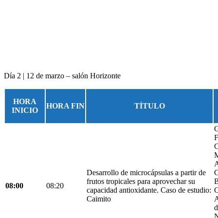
Día 2 | 12 de marzo – salón Horizonte
HORA
HORA FIN
TÍTULO
INICIO
G
F
C
M
A
Desarrollo de microcápsulas a partir de
C
frutos tropicales para aprovechar su
B
08:00
08:20
capacidad antioxidante. Caso de estudio:
C
Caimito
A
d
N