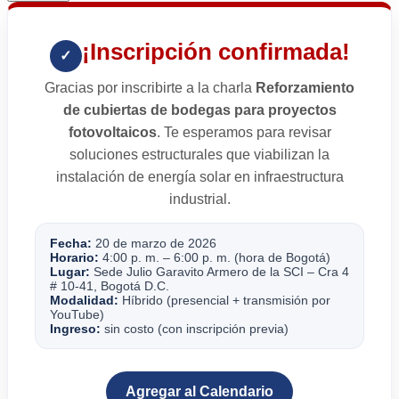
¡Inscripción confirmada!
✓
Gracias por inscribirte a la charla
Reforzamiento
de cubiertas de bodegas para proyectos
fotovoltaicos
. Te esperamos para revisar
soluciones estructurales que viabilizan la
instalación de energía solar en infraestructura
industrial.
Fecha:
20 de marzo de 2026
Horario:
4:00 p. m. – 6:00 p. m. (hora de Bogotá)
Lugar:
Sede Julio Garavito Armero de la SCI – Cra 4
# 10-41, Bogotá D.C.
Modalidad:
Híbrido (presencial + transmisión por
YouTube)
Ingreso:
sin costo (con inscripción previa)
Agregar al Calendario