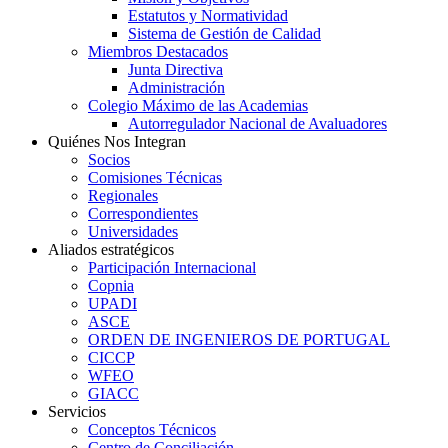
Estatutos y Normatividad
Sistema de Gestión de Calidad
Miembros Destacados
Junta Directiva
Administración
Colegio Máximo de las Academias
Autorregulador Nacional de Avaluadores
Quiénes Nos Integran
Socios
Comisiones Técnicas
Regionales
Correspondientes
Universidades
Aliados estratégicos
Participación Internacional
Copnia
UPADI
ASCE
ORDEN DE INGENIEROS DE PORTUGAL
CICCP
WFEO
GIACC
Servicios
Conceptos Técnicos
Centro de Conciliación