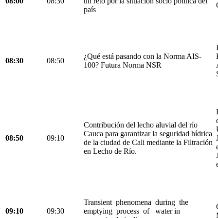
08:00
08:30
un reto por la situación socio política del
país
¿Qué está pasando con la Norma AIS-
08:30
08:50
100? Futura Norma NSR
Contribución del lecho aluvial del río
Cauca para garantizar la seguridad hídrica
08:50
09:10
de la ciudad de Cali mediante la Filtración
en Lecho de Río.
Transient phenomena during the
09:10
09:30
emptying process of water in