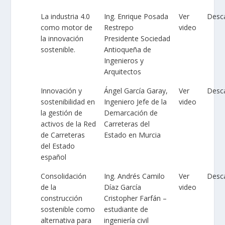
La industria 4.0
Ing. Enrique Posada
Ver
Desc
como motor de
Restrepo
video
la innovación
Presidente Sociedad
sostenible.
Antioqueña de
Ingenieros y
Arquitectos
Innovación y
Ángel García Garay,
Ver
Desc
sostenibilidad en
Ingeniero Jefe de la
video
la gestión de
Demarcación de
activos de la Red
Carreteras del
de Carreteras
Estado en Murcia
del Estado
español
Consolidación
Ing. Andrés Camilo
Ver
Desc
de la
Díaz García
video
construcción
Cristopher Farfán –
sostenible como
estudiante de
alternativa para
ingeniería civil