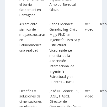
el barrio
Arnoldo Berrocal
Getsemaní en
Olave.
Cartagena
Aislamiento
Carlos Méndez
Ver
Desc
sísmico de
Galindo, Ing. Civil.,
video
megaestructuras
Mg y Ph.D en
en
Ingeniería Sísmica y
Latinoamérica:
Estructural
una realidad
Vicepresidente
mundial de la
Asociación
Internacional de
Ingeniería
Estructural y de
Puentes – IABSE
Desafíos y
José N. Gómez, PE,
Ver
Desc
soluciones de
D.GE, F.ASCE
video
cimentaciones
Director de
en planicies
Geotecnia, Profesor