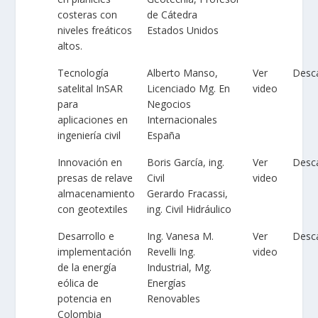
costeras con
de Cátedra
niveles freáticos
Estados Unidos
altos.
Tecnología
Alberto Manso,
Ver
Desc
satelital InSAR
Licenciado Mg. En
video
para
Negocios
aplicaciones en
Internacionales
ingeniería civil
España
Innovación en
Boris García, ing.
Ver
Desc
presas de relave
Civil
video
almacenamiento
Gerardo Fracassi,
con geotextiles
ing. Civil Hidráulico
Desarrollo e
Ing. Vanesa M.
Ver
Desc
implementación
Revelli Ing.
video
de la energía
Industrial, Mg.
eólica de
Energías
potencia en
Renovables
Colombia