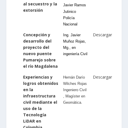
al secuestro y la
Javier Ramos
extorsión
Jutinico
Policía
Nacional
Concepción y
Descargar
Ing. Javier
desarrollo del
Muñoz Rojas,
proyecto del
Mg., en
nuevo puente
ingeniería Civil
Pumarejo sobre
el río Magdalena
Experiencias y
Descargar
Hernán Darío
logros obtenidos
Wilches Rojas
en la
Ingeniero Civil
infraestructura
, Magíster en
civil mediante el
Geomática.
uso de la
Tecnología
LiDAR en
Colombia