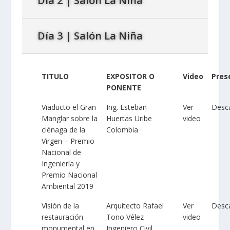
Día 2 | Salón La Niña
Día 3 | Salón La Niña
TITULO
EXPOSITOR O
Video
Pres
PONENTE
Viaducto el Gran
Ing. Esteban
Ver
Desc
Manglar sobre la
Huertas Uribe
video
ciénaga de la
Colombia
Virgen – Premio
Nacional de
Ingeniería y
Premio Nacional
Ambiental 2019
Visión de la
Arquitecto Rafael
Ver
Desc
restauración
Tono Vélez
video
monumental en
Ingeniero Civil.