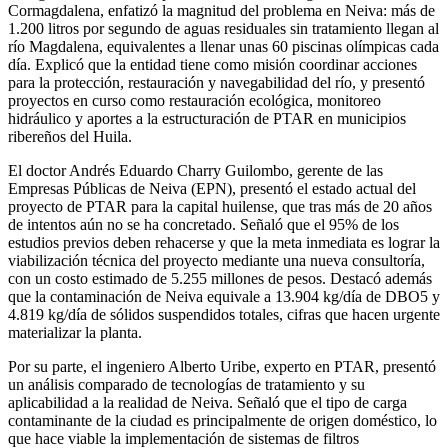
Cormagdalena, enfatizó la magnitud del problema en Neiva: más de
1.200 litros por segundo de aguas residuales sin tratamiento llegan al
río Magdalena, equivalentes a llenar unas 60 piscinas olímpicas cada
día. Explicó que la entidad tiene como misión coordinar acciones
para la protección, restauración y navegabilidad del río, y presentó
proyectos en curso como restauración ecológica, monitoreo
hidráulico y aportes a la estructuración de PTAR en municipios
ribereños del Huila.
El doctor Andrés Eduardo Charry Guilombo, gerente de las
Empresas Públicas de Neiva (EPN), presentó el estado actual del
proyecto de PTAR para la capital huilense, que tras más de 20 años
de intentos aún no se ha concretado. Señaló que el 95% de los
estudios previos deben rehacerse y que la meta inmediata es lograr la
viabilización técnica del proyecto mediante una nueva consultoría,
con un costo estimado de 5.255 millones de pesos. Destacó además
que la contaminación de Neiva equivale a 13.904 kg/día de DBO5 y
4.819 kg/día de sólidos suspendidos totales, cifras que hacen urgente
materializar la planta.
Por su parte, el ingeniero Alberto Uribe, experto en PTAR, presentó
un análisis comparado de tecnologías de tratamiento y su
aplicabilidad a la realidad de Neiva. Señaló que el tipo de carga
contaminante de la ciudad es principalmente de origen doméstico, lo
que hace viable la implementación de sistemas de filtros