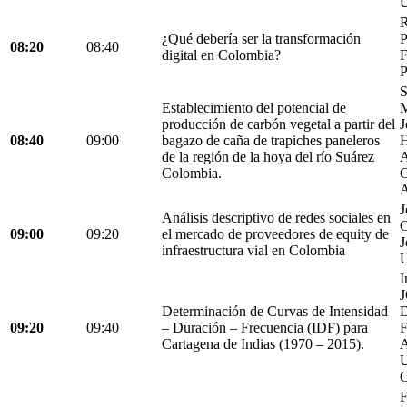
U
R
¿Qué debería ser la transformación
P
08:20
08:40
digital en Colombia?
F
P
S
Establecimiento del potencial de
M
producción de carbón vegetal a partir del
J
08:40
09:00
bagazo de caña de trapiches paneleros
H
de la región de la hoya del río Suárez
A
Colombia.
C
A
J
Análisis descriptivo de redes sociales en
C
09:00
09:20
el mercado de proveedores de equity de
J
infraestructura vial en Colombia
U
I
Determinación de Curvas de Intensidad
D
09:20
09:40
– Duración – Frecuencia (IDF) para
Cartagena de Indias (1970 – 2015).
C
F