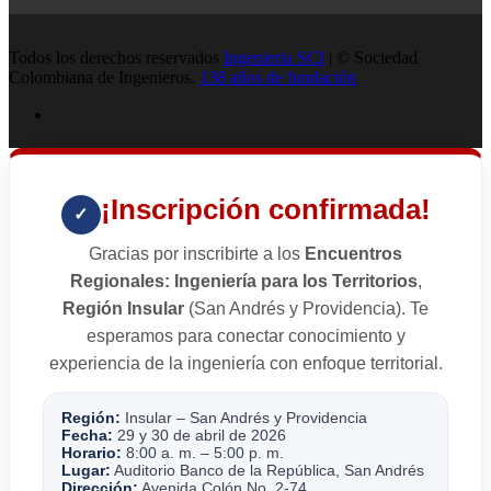
Todos los derechos reservados
Ingenieria SCI
| © Sociedad
Colombiana de Ingenieros.
138 años de fundación
¡Inscripción confirmada!
✓
Gracias por inscribirte a los
Encuentros
Regionales: Ingeniería para los Territorios
,
Región Insular
(San Andrés y Providencia). Te
esperamos para conectar conocimiento y
experiencia de la ingeniería con enfoque territorial.
Región:
Insular – San Andrés y Providencia
Fecha:
29 y 30 de abril de 2026
Horario:
8:00 a. m. – 5:00 p. m.
Lugar:
Auditorio Banco de la República, San Andrés
Dirección:
Avenida Colón No. 2-74