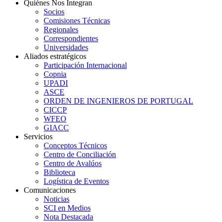
Quiénes Nos Integran
Socios
Comisiones Técnicas
Regionales
Correspondientes
Universidades
Aliados estratégicos
Participación Internacional
Copnia
UPADI
ASCE
ORDEN DE INGENIEROS DE PORTUGAL
CICCP
WFEO
GIACC
Servicios
Conceptos Técnicos
Centro de Conciliación
Centro de Avalúos
Biblioteca
Logística de Eventos
Comunicaciones
Noticias
SCI en Medios
Nota Destacada