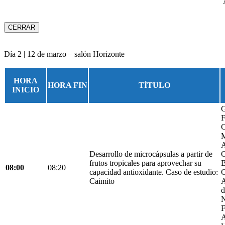
CERRAR
Día 2 | 12 de marzo – salón Horizonte
HORA
HORA FIN
TÍTULO
INICIO
G
F
C
M
A
Desarrollo de microcápsulas a partir de
C
frutos tropicales para aprovechar su
B
08:00
08:20
capacidad antioxidante. Caso de estudio:
C
Caimito
A
d
N
F
A