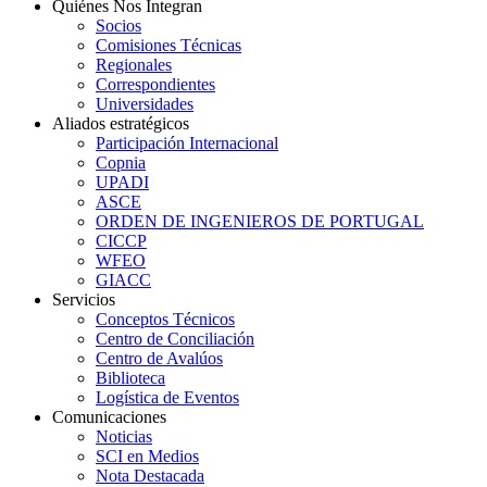
Quiénes Nos Integran
Socios
Comisiones Técnicas
Regionales
Correspondientes
Universidades
Aliados estratégicos
Participación Internacional
Copnia
UPADI
ASCE
ORDEN DE INGENIEROS DE PORTUGAL
CICCP
WFEO
GIACC
Servicios
Conceptos Técnicos
Centro de Conciliación
Centro de Avalúos
Biblioteca
Logística de Eventos
Comunicaciones
Noticias
SCI en Medios
Nota Destacada