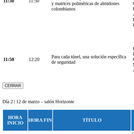
11:30
11:50
y matrices poliméricas de almidones
colombianos
Para cada túnel, una solución específica
11:50
12:20
de seguridad
CERRAR
Día 2 | 12 de marzo – salón Horizonte
HORA
HORA FIN
TÍTULO
INICIO