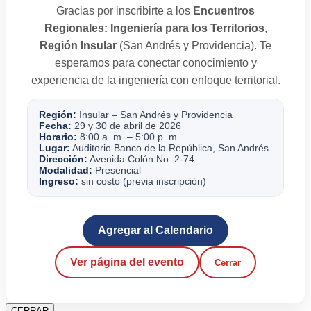
Gracias por inscribirte a los
Encuentros
Regionales: Ingeniería para los Territorios
,
Región Insular
(San Andrés y Providencia). Te
esperamos para conectar conocimiento y
experiencia de la ingeniería con enfoque territorial.
Región:
Insular – San Andrés y Providencia
Fecha:
29 y 30 de abril de 2026
Horario:
8:00 a. m. – 5:00 p. m.
Lugar:
Auditorio Banco de la República, San Andrés
Dirección:
Avenida Colón No. 2-74
Modalidad:
Presencial
Ingreso:
sin costo (previa inscripción)
Agregar al Calendario
Ver página del evento
Cerrar
CERRAR