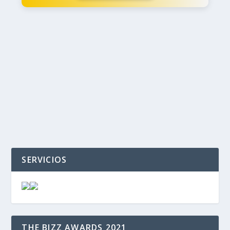
‹
›
SERVICIOS
THE BIZZ AWARDS 2021