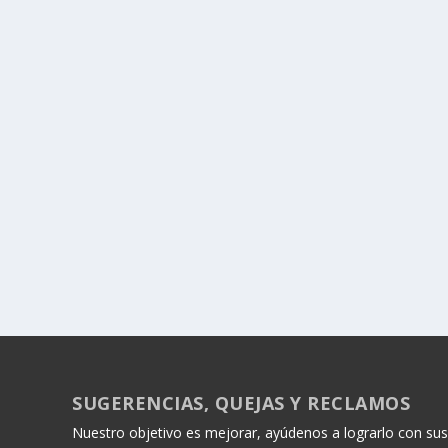
SUGERENCIAS, QUEJAS Y RECLAMOS
Nuestro objetivo es mejorar, ayúdenos a lograrlo con sus