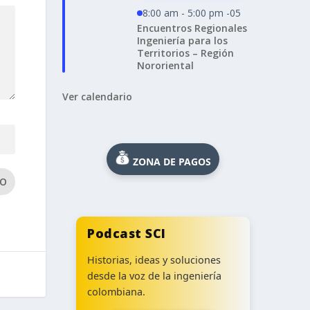
8:00 am - 5:00 pm -05
Encuentros Regionales
Ingeniería para los
Territorios – Región
Nororiental
Ver calendario
ZONA DE PAGOS
IO
Podcast SCI
Historias, ideas y soluciones
desde la voz de la ingeniería
colombiana.