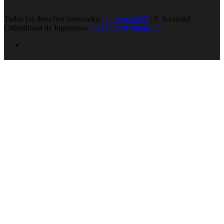
Todos los derechos reservados
Ingenieria SCI
| © Sociedad
Colombiana de Ingenieros.
138 años de fundación