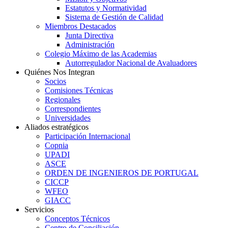
Estatutos y Normatividad
Sistema de Gestión de Calidad
Miembros Destacados
Junta Directiva
Administración
Colegio Máximo de las Academias
Autorregulador Nacional de Avaluadores
Quiénes Nos Integran
Socios
Comisiones Técnicas
Regionales
Correspondientes
Universidades
Aliados estratégicos
Participación Internacional
Copnia
UPADI
ASCE
ORDEN DE INGENIEROS DE PORTUGAL
CICCP
WFEO
GIACC
Servicios
Conceptos Técnicos
Centro de Conciliación