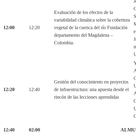
J
O
Evaluación de los efectos de la
S
variabilidad climática sobre la cobertura
M
12:00
12:20
vegetal de la cuenca del río Fundación
e
departamento del Magdalena –
J
Colombia.
m
U
Y
A
G
Gestión del conocimiento en proyectos
U
12:20
12:40
de infraestructura: una apuesta desde el
A
rincón de las lecciones aprendidas
G
U
C
12:40
02:00
ALMU