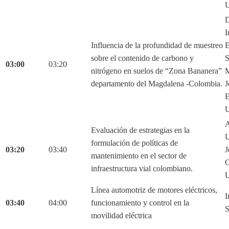
U
D
I
Influencia de la profundidad de muestreo
E
sobre el contenido de carbono y
S
03:00
03:20
nitrógeno en suelos de “Zona Bananera”
M
departamento del Magdalena -Colombia.
J
E
U
A
Evaluación de estrategias en la
U
formulación de políticas de
03:20
03:40
J
mantenimiento en el sector de
C
infraestructura vial colombiano.
U
Línea automotriz de motores eléctricos,
I
03:40
04:00
funcionamiento y control en la
S
movilidad eléctrica