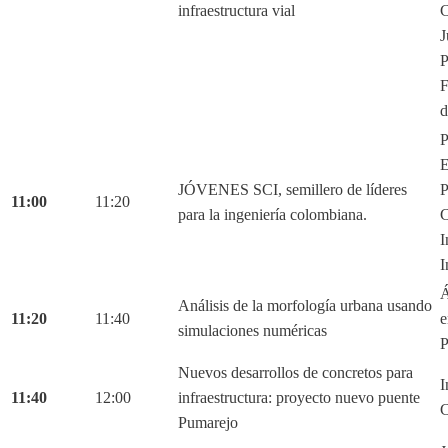
infraestructura vial
C
J
P
F
d
P
E
JÓVENES SCI, semillero de líderes
P
11:00
11:20
para la ingeniería colombiana.
C
I
I
Á
Análisis de la morfología urbana usando
11:20
11:40
e
simulaciones numéricas
P
Nuevos desarrollos de concretos para
I
11:40
12:00
infraestructura: proyecto nuevo puente
C
Pumarejo