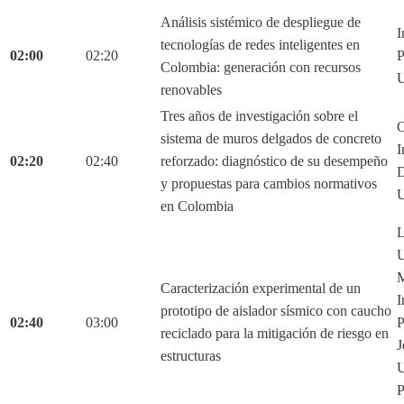
Análisis sistémico de despliegue de
I
tecnologías de redes inteligentes en
02:00
02:20
P
Colombia: generación con recursos
U
renovables
Tres años de investigación sobre el
C
sistema de muros delgados de concreto
I
02:20
02:40
reforzado: diagnóstico de su desempeño
D
y propuestas para cambios normativos
U
en Colombia
L
U
M
Caracterización experimental de un
I
prototipo de aislador sísmico con caucho
02:40
03:00
P
reciclado para la mitigación de riesgo en
J
estructuras
U
P