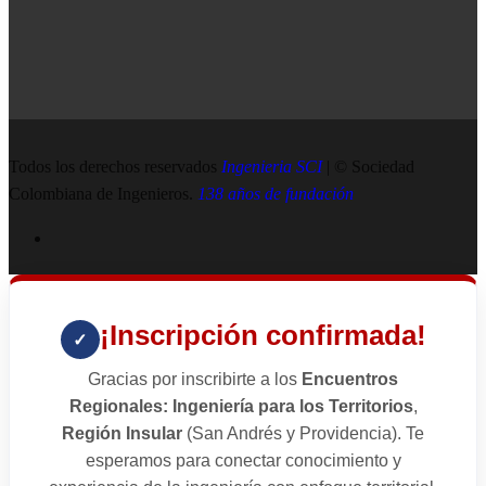
Todos los derechos reservados
Ingenieria SCI
| © Sociedad
Colombiana de Ingenieros.
138 años de fundación
¡Inscripción confirmada!
✓
Gracias por inscribirte a los
Encuentros
Regionales: Ingeniería para los Territorios
,
Región Insular
(San Andrés y Providencia). Te
esperamos para conectar conocimiento y