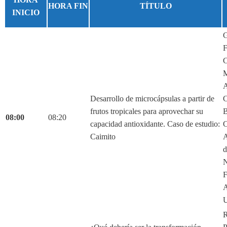
HORA FIN
TÍTULO
INICIO
G
F
C
M
A
Desarrollo de microcápsulas a partir de
C
frutos tropicales para aprovechar su
B
08:00
08:20
capacidad antioxidante. Caso de estudio:
C
Caimito
A
d
N
F
A
U
R