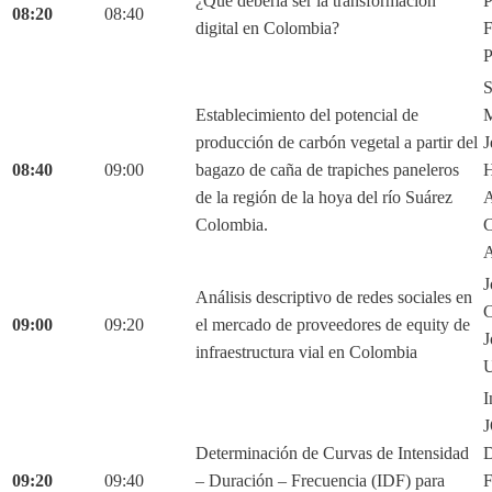
¿Qué debería ser la transformación
P
08:20
08:40
digital en Colombia?
F
P
S
Establecimiento del potencial de
M
producción de carbón vegetal a partir del
J
08:40
09:00
bagazo de caña de trapiches paneleros
H
de la región de la hoya del río Suárez
A
Colombia.
C
A
J
Análisis descriptivo de redes sociales en
C
09:00
09:20
el mercado de proveedores de equity de
J
infraestructura vial en Colombia
U
I
Determinación de Curvas de Intensidad
D
09:20
09:40
– Duración – Frecuencia (IDF) para