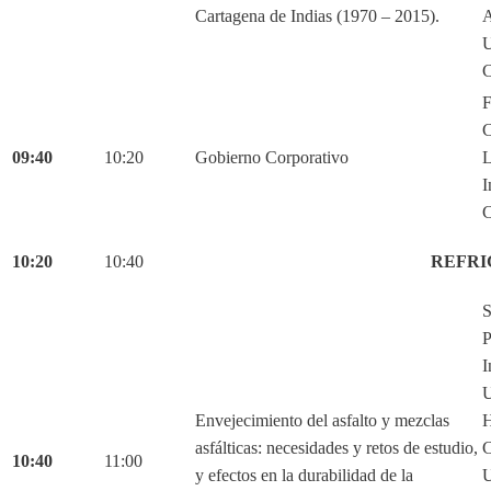
Cartagena de Indias (1970 – 2015).
C
F
C
09:40
10:20
Gobierno Corporativo
L
I
C
10:20
10:40
REFRI
S
P
I
U
Envejecimiento del asfalto y mezclas
H
asfálticas: necesidades y retos de estudio,
C
10:40
11:00
y efectos en la durabilidad de la
U