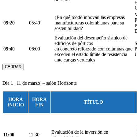
e
U
V
¿En qué modo innovan las empresas
05:20
05:40
manufactureras colombianas para su
P
sostenibilidad?
D
Evaluación del desempeño sísmico de
edificios de pórticos
S
05:40
06:00
en concreto reforzado con columnas que
P
exceden el estado límite de resistencia
U
ante cargas verticales
CERRAR
Día 1 | 11 de marzo – salón Horizonte
HORA
HORA
TÍTULO
INICIO
FIN
Evaluación de la inversión en
11:00
11:30