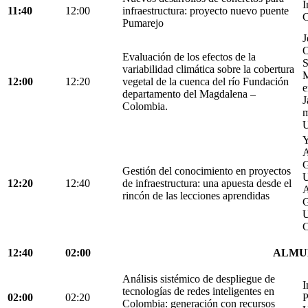
I
11:40
12:00
infraestructura: proyecto nuevo puente
C
Pumarejo
J
O
Evaluación de los efectos de la
S
variabilidad climática sobre la cobertura
M
12:00
12:20
vegetal de la cuenca del río Fundación
e
departamento del Magdalena –
J
Colombia.
m
U
Y
A
G
Gestión del conocimiento en proyectos
U
12:20
12:40
de infraestructura: una apuesta desde el
A
rincón de las lecciones aprendidas
G
U
C
12:40
02:00
ALMU
Análisis sistémico de despliegue de
I
tecnologías de redes inteligentes en
02:00
02:20
P
Colombia: generación con recursos