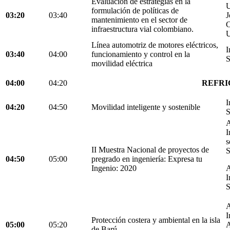
Evaluación de estrategias en la
U
formulación de políticas de
03:20
03:40
J
mantenimiento en el sector de
C
infraestructura vial colombiano.
U
Línea automotriz de motores eléctricos,
I
03:40
04:00
funcionamiento y control en la
S
movilidad eléctrica
04:00
04:20
REFRI
I
04:20
04:50
Movilidad inteligente y sostenible
S
A
I
s
II Muestra Nacional de proyectos de
S
04:50
05:00
pregrado en ingeniería: Expresa tu
Ingenio: 2020
A
I
S
A
I
Protección costera y ambiental en la isla
05:00
05:20
A
de Barú