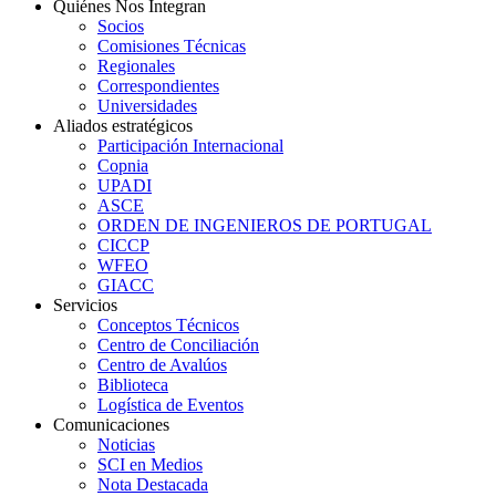
Quiénes Nos Integran
Socios
Comisiones Técnicas
Regionales
Correspondientes
Universidades
Aliados estratégicos
Participación Internacional
Copnia
UPADI
ASCE
ORDEN DE INGENIEROS DE PORTUGAL
CICCP
WFEO
GIACC
Servicios
Conceptos Técnicos
Centro de Conciliación
Centro de Avalúos
Biblioteca
Logística de Eventos
Comunicaciones
Noticias
SCI en Medios
Nota Destacada