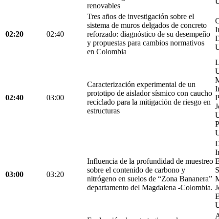
U
renovables
Tres años de investigación sobre el
C
sistema de muros delgados de concreto
I
02:20
02:40
reforzado: diagnóstico de su desempeño
D
y propuestas para cambios normativos
U
en Colombia
L
U
M
Caracterización experimental de un
I
prototipo de aislador sísmico con caucho
02:40
03:00
P
reciclado para la mitigación de riesgo en
J
estructuras
U
P
U
D
I
Influencia de la profundidad de muestreo
E
sobre el contenido de carbono y
S
03:00
03:20
nitrógeno en suelos de “Zona Bananera”
M
departamento del Magdalena -Colombia.
J
E
U
A