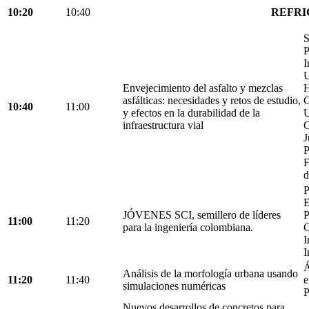
10:20
10:40
REFRI
S
P
I
U
Envejecimiento del asfalto y mezclas
H
asfálticas: necesidades y retos de estudio,
C
10:40
11:00
y efectos en la durabilidad de la
U
infraestructura vial
C
J
P
F
d
P
E
JÓVENES SCI, semillero de líderes
P
11:00
11:20
para la ingeniería colombiana.
C
I
I
Á
Análisis de la morfología urbana usando
11:20
11:40
e
simulaciones numéricas
P
Nuevos desarrollos de concretos para