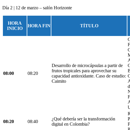
Día 2 | 12 de marzo – salón Horizonte
HORA
HORA FIN
TÍTULO
INICIO
G
F
C
M
A
Desarrollo de microcápsulas a partir de
C
frutos tropicales para aprovechar su
B
08:00
08:20
capacidad antioxidante. Caso de estudio:
C
Caimito
A
d
N
F
A
U
R
¿Qué debería ser la transformación
P
08:20
08:40
digital en Colombia?
F
P