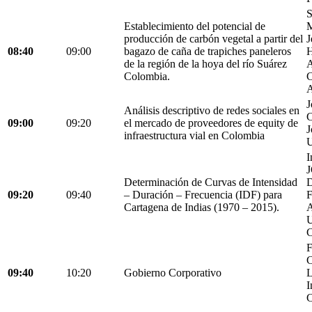
S
Establecimiento del potencial de
M
producción de carbón vegetal a partir del
J
08:40
09:00
bagazo de caña de trapiches paneleros
H
de la región de la hoya del río Suárez
A
Colombia.
C
A
J
Análisis descriptivo de redes sociales en
C
09:00
09:20
el mercado de proveedores de equity de
J
infraestructura vial en Colombia
U
I
Determinación de Curvas de Intensidad
D
09:20
09:40
– Duración – Frecuencia (IDF) para
Cartagena de Indias (1970 – 2015).
C
F
C
09:40
10:20
Gobierno Corporativo
L
I
C