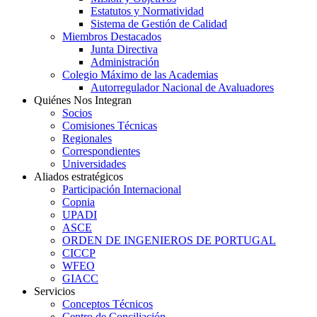
Estatutos y Normatividad
Sistema de Gestión de Calidad
Miembros Destacados
Junta Directiva
Administración
Colegio Máximo de las Academias
Autorregulador Nacional de Avaluadores
Quiénes Nos Integran
Socios
Comisiones Técnicas
Regionales
Correspondientes
Universidades
Aliados estratégicos
Participación Internacional
Copnia
UPADI
ASCE
ORDEN DE INGENIEROS DE PORTUGAL
CICCP
WFEO
GIACC
Servicios
Conceptos Técnicos
Centro de Conciliación