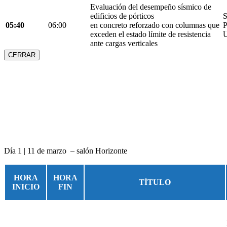
Evaluación del desempeño sísmico de
edificios de pórticos
S
05:40
06:00
en concreto reforzado con columnas que
P
exceden el estado límite de resistencia
U
ante cargas verticales
CERRAR
Día 1 | 11 de marzo – salón Horizonte
HORA
HORA
TÍTULO
INICIO
FIN