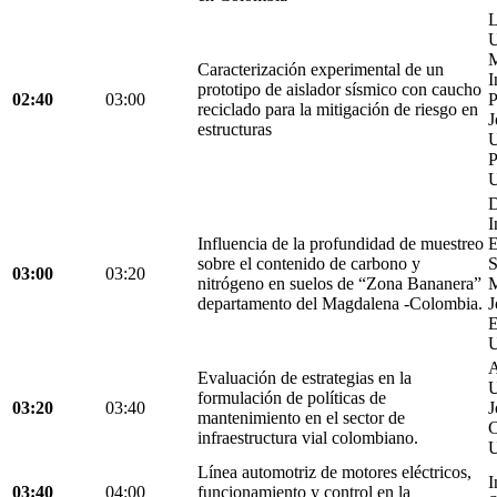
L
U
M
Caracterización experimental de un
I
prototipo de aislador sísmico con caucho
02:40
03:00
P
reciclado para la mitigación de riesgo en
J
estructuras
U
P
U
D
I
Influencia de la profundidad de muestreo
E
sobre el contenido de carbono y
S
03:00
03:20
nitrógeno en suelos de “Zona Bananera”
M
departamento del Magdalena -Colombia.
J
E
U
A
Evaluación de estrategias en la
U
formulación de políticas de
03:20
03:40
J
mantenimiento en el sector de
C
infraestructura vial colombiano.
U
Línea automotriz de motores eléctricos,
I
03:40
04:00
funcionamiento y control en la