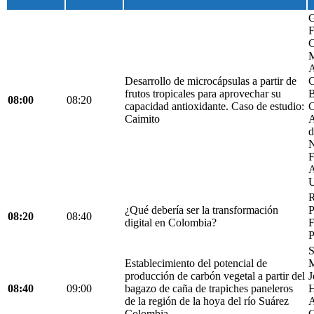
G
F
C
M
A
Desarrollo de microcápsulas a partir de
C
frutos tropicales para aprovechar su
B
08:00
08:20
capacidad antioxidante. Caso de estudio:
C
Caimito
A
d
N
F
A
U
R
¿Qué debería ser la transformación
P
08:20
08:40
digital en Colombia?
F
P
S
Establecimiento del potencial de
M
producción de carbón vegetal a partir del
J
08:40
09:00
bagazo de caña de trapiches paneleros
H
de la región de la hoya del río Suárez
A
Colombia.
C