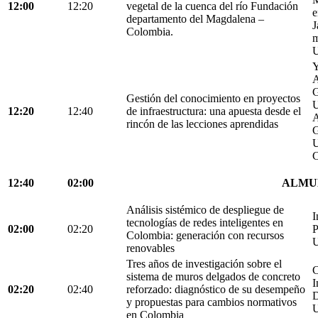
12:00
12:20
vegetal de la cuenca del río Fundación
e
departamento del Magdalena –
J
Colombia.
m
U
Y
A
G
Gestión del conocimiento en proyectos
U
12:20
12:40
de infraestructura: una apuesta desde el
A
rincón de las lecciones aprendidas
G
U
C
12:40
02:00
ALMU
Análisis sistémico de despliegue de
I
tecnologías de redes inteligentes en
02:00
02:20
P
Colombia: generación con recursos
U
renovables
Tres años de investigación sobre el
C
sistema de muros delgados de concreto
I
02:20
02:40
reforzado: diagnóstico de su desempeño
D
y propuestas para cambios normativos
U
en Colombia