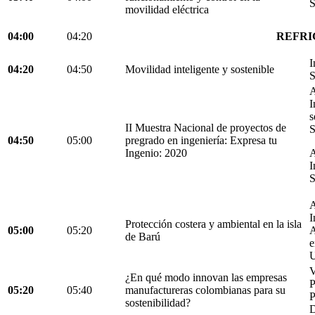
S
movilidad eléctrica
04:00
04:20
REFRI
I
04:20
04:50
Movilidad inteligente y sostenible
S
A
I
s
II Muestra Nacional de proyectos de
S
04:50
05:00
pregrado en ingeniería: Expresa tu
Ingenio: 2020
A
I
S
A
I
Protección costera y ambiental en la isla
05:00
05:20
A
de Barú
e
U
V
¿En qué modo innovan las empresas
05:20
05:40
manufactureras colombianas para su
P
sostenibilidad?
D