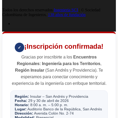
Todos los derechos reservados
Ingenieria SCI
| © Sociedad
Colombiana de Ingenieros.
138 años de fundación
¡Inscripción confirmada!
✓
Gracias por inscribirte a los
Encuentros
Regionales: Ingeniería para los Territorios
,
Región Insular
(San Andrés y Providencia). Te
esperamos para conectar conocimiento y
experiencia de la ingeniería con enfoque territorial.
Región:
Insular – San Andrés y Providencia
Fecha:
29 y 30 de abril de 2026
Horario:
8:00 a. m. – 5:00 p. m.
Lugar:
Auditorio Banco de la República, San Andrés
Dirección:
Avenida Colón No. 2-74
Modalidad:
Presencial