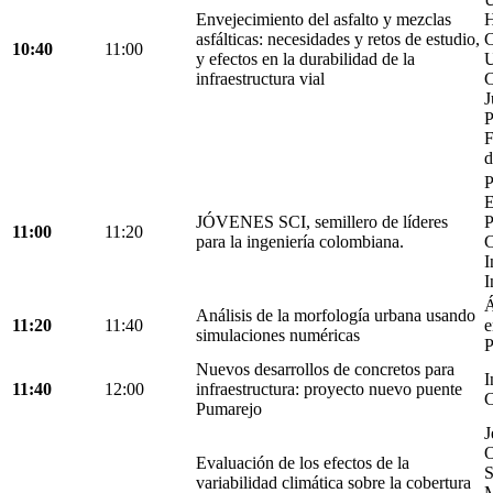
Envejecimiento del asfalto y mezclas
H
asfálticas: necesidades y retos de estudio,
C
10:40
11:00
y efectos en la durabilidad de la
U
infraestructura vial
C
J
P
F
d
P
E
JÓVENES SCI, semillero de líderes
P
11:00
11:20
para la ingeniería colombiana.
C
I
I
Á
Análisis de la morfología urbana usando
11:20
11:40
e
simulaciones numéricas
P
Nuevos desarrollos de concretos para
I
11:40
12:00
infraestructura: proyecto nuevo puente
C
Pumarejo
J
O
Evaluación de los efectos de la
S
variabilidad climática sobre la cobertura
M