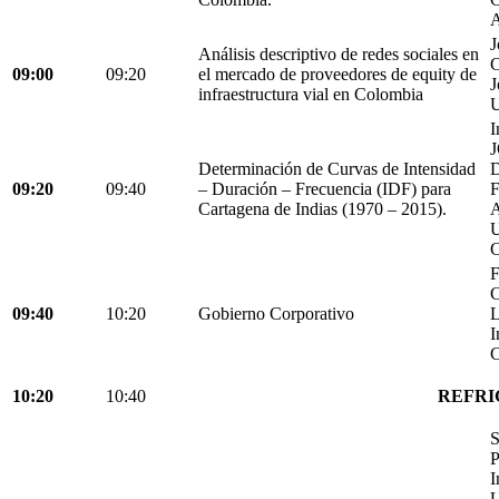
A
J
Análisis descriptivo de redes sociales en
C
09:00
09:20
el mercado de proveedores de equity de
J
infraestructura vial en Colombia
U
I
Determinación de Curvas de Intensidad
D
09:20
09:40
– Duración – Frecuencia (IDF) para
Cartagena de Indias (1970 – 2015).
C
F
C
09:40
10:20
Gobierno Corporativo
L
I
C
10:20
10:40
REFRI
S
P
I
U