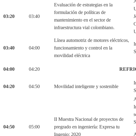
A
Evaluación de estrategias en la
U
formulación de políticas de
03:20
03:40
J
mantenimiento en el sector de
C
infraestructura vial colombiano.
U
Línea automotriz de motores eléctricos,
I
03:40
04:00
funcionamiento y control en la
S
movilidad eléctrica
04:00
04:20
REFRI
I
04:20
04:50
Movilidad inteligente y sostenible
S
A
I
s
II Muestra Nacional de proyectos de
S
04:50
05:00
pregrado en ingeniería: Expresa tu
Ingenio: 2020
A