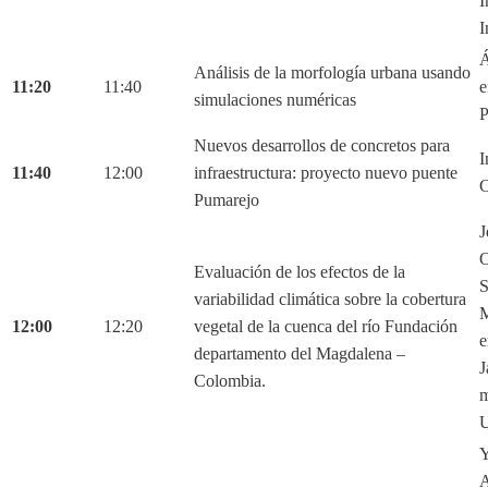
I
I
Á
Análisis de la morfología urbana usando
11:20
11:40
e
simulaciones numéricas
P
Nuevos desarrollos de concretos para
I
11:40
12:00
infraestructura: proyecto nuevo puente
C
Pumarejo
J
O
Evaluación de los efectos de la
S
variabilidad climática sobre la cobertura
M
12:00
12:20
vegetal de la cuenca del río Fundación
e
departamento del Magdalena –
J
Colombia.
m
U
Y
A