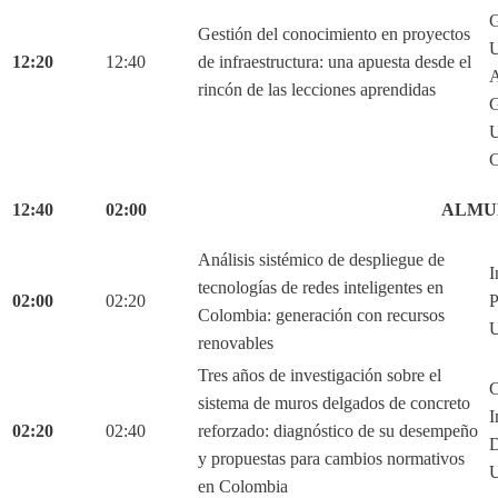
G
Gestión del conocimiento en proyectos
U
12:20
12:40
de infraestructura: una apuesta desde el
A
rincón de las lecciones aprendidas
G
U
C
12:40
02:00
ALMU
Análisis sistémico de despliegue de
I
tecnologías de redes inteligentes en
02:00
02:20
P
Colombia: generación con recursos
U
renovables
Tres años de investigación sobre el
C
sistema de muros delgados de concreto
I
02:20
02:40
reforzado: diagnóstico de su desempeño
D
y propuestas para cambios normativos
U
en Colombia