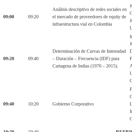
J
Análisis descriptivo de redes sociales en
C
09:00
09:20
el mercado de proveedores de equity de
J
infraestructura vial en Colombia
U
I
Determinación de Curvas de Intensidad
D
09:20
09:40
– Duración – Frecuencia (IDF) para
Cartagena de Indias (1970 – 2015).
C
F
C
09:40
10:20
Gobierno Corporativo
L
I
C
10:20
10:40
REFRI