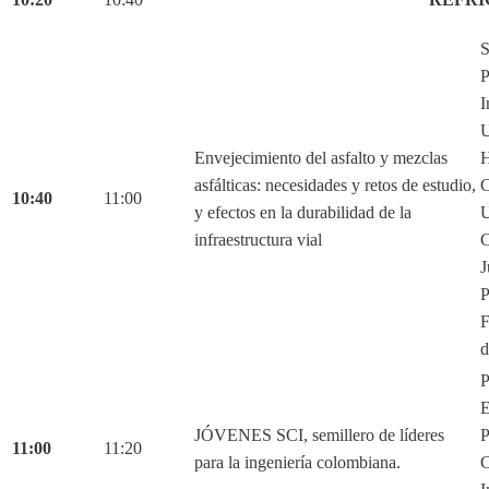
S
P
I
U
Envejecimiento del asfalto y mezclas
H
asfálticas: necesidades y retos de estudio,
C
10:40
11:00
y efectos en la durabilidad de la
U
infraestructura vial
C
J
P
F
d
P
E
JÓVENES SCI, semillero de líderes
P
11:00
11:20
para la ingeniería colombiana.
C