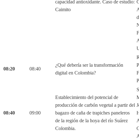
capacidad antioxidante. Caso de estudio:
C
Caimito
A
d
N
F
A
U
R
¿Qué debería ser la transformación
P
08:20
08:40
digital en Colombia?
F
P
S
Establecimiento del potencial de
M
producción de carbón vegetal a partir del
J
08:40
09:00
bagazo de caña de trapiches paneleros
H
de la región de la hoya del río Suárez
A
Colombia.
C
A