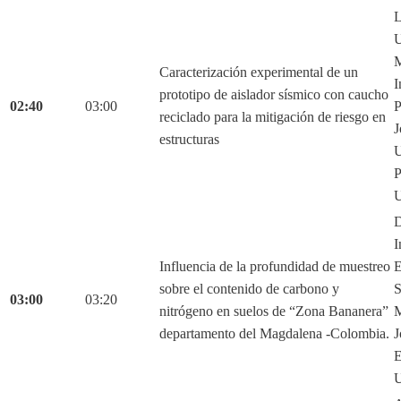
L
U
M
Caracterización experimental de un
I
prototipo de aislador sísmico con caucho
02:40
03:00
P
reciclado para la mitigación de riesgo en
J
estructuras
U
P
U
D
I
Influencia de la profundidad de muestreo
E
sobre el contenido de carbono y
S
03:00
03:20
nitrógeno en suelos de “Zona Bananera”
M
departamento del Magdalena -Colombia.
J
E
U