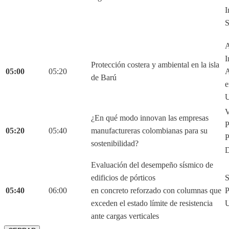
I
S
A
I
Protección costera y ambiental en la isla
05:00
05:20
A
de Barú
e
U
V
¿En qué modo innovan las empresas
05:20
05:40
manufactureras colombianas para su
P
sostenibilidad?
D
Evaluación del desempeño sísmico de
edificios de pórticos
S
05:40
06:00
en concreto reforzado con columnas que
P
exceden el estado límite de resistencia
U
ante cargas verticales