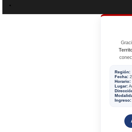
Graci
Territ
conect
Región:
Fecha:
2
Horario:
Lugar:
Au
Direcció
Modalid
Ingreso: