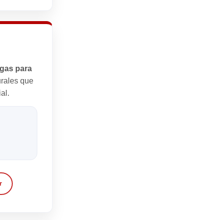
egas para
urales que
al.
r