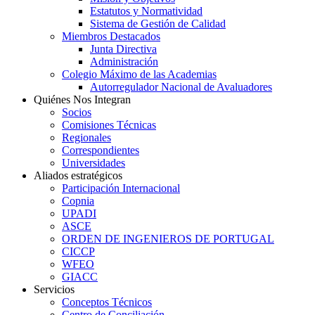
Estatutos y Normatividad
Sistema de Gestión de Calidad
Miembros Destacados
Junta Directiva
Administración
Colegio Máximo de las Academias
Autorregulador Nacional de Avaluadores
Quiénes Nos Integran
Socios
Comisiones Técnicas
Regionales
Correspondientes
Universidades
Aliados estratégicos
Participación Internacional
Copnia
UPADI
ASCE
ORDEN DE INGENIEROS DE PORTUGAL
CICCP
WFEO
GIACC
Servicios
Conceptos Técnicos
Centro de Conciliación