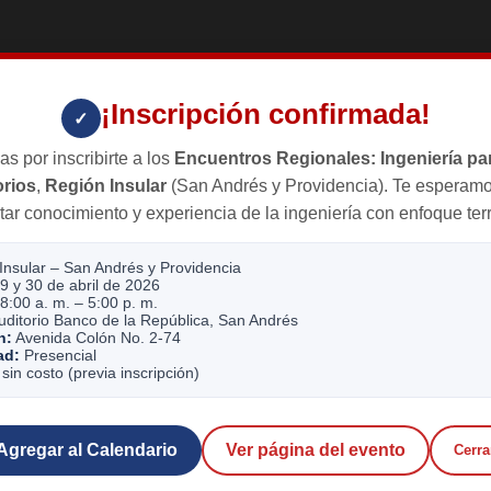
¡Inscripción confirmada!
✓
as por inscribirte a los
Encuentros Regionales: Ingeniería par
orios
,
Región Insular
(San Andrés y Providencia). Te esperamo
ar conocimiento y experiencia de la ingeniería con enfoque terri
Insular – San Andrés y Providencia
9 y 30 de abril de 2026
8:00 a. m. – 5:00 p. m.
ditorio Banco de la República, San Andrés
n:
Avenida Colón No. 2-74
ad:
Presencial
sin costo (previa inscripción)
Agregar al Calendario
Ver página del evento
Cerra