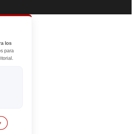
a los
s para
torial.
r