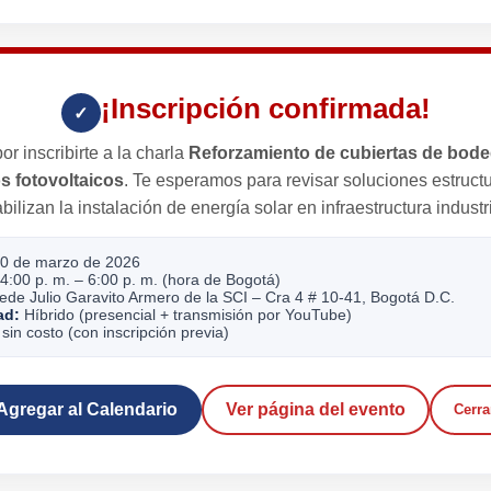
¡Inscripción confirmada!
✓
or inscribirte a la charla
Reforzamiento de cubiertas de bod
s fotovoltaicos
. Te esperamos para revisar soluciones estruct
abilizan la instalación de energía solar en infraestructura industri
0 de marzo de 2026
4:00 p. m. – 6:00 p. m. (hora de Bogotá)
de Julio Garavito Armero de la SCI – Cra 4 # 10-41, Bogotá D.C.
ad:
Híbrido (presencial + transmisión por YouTube)
sin costo (con inscripción previa)
Agregar al Calendario
Ver página del evento
Cerra