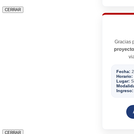
CERRAR
Gracias p
proyecto
vi
Fecha:
2
Horario:
Lugar:
Se
Modalid
Ingreso:
CERRAR