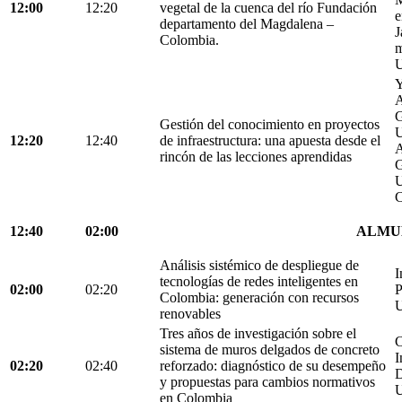
12:00
12:20
vegetal de la cuenca del río Fundación
e
departamento del Magdalena –
J
Colombia.
m
U
Y
A
G
Gestión del conocimiento en proyectos
U
12:20
12:40
de infraestructura: una apuesta desde el
A
rincón de las lecciones aprendidas
G
U
C
12:40
02:00
ALMU
Análisis sistémico de despliegue de
I
tecnologías de redes inteligentes en
02:00
02:20
P
Colombia: generación con recursos
U
renovables
Tres años de investigación sobre el
C
sistema de muros delgados de concreto
I
02:20
02:40
reforzado: diagnóstico de su desempeño
D
y propuestas para cambios normativos
U
en Colombia