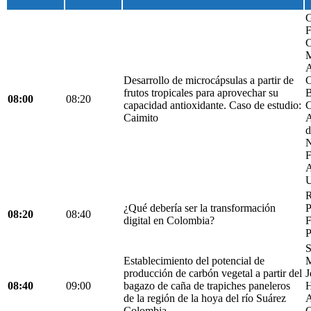
G
F
C
M
A
Desarrollo de microcápsulas a partir de
C
frutos tropicales para aprovechar su
B
08:00
08:20
capacidad antioxidante. Caso de estudio:
C
Caimito
A
d
N
F
A
U
R
¿Qué debería ser la transformación
P
08:20
08:40
digital en Colombia?
F
P
S
Establecimiento del potencial de
M
producción de carbón vegetal a partir del
J
08:40
09:00
bagazo de caña de trapiches paneleros
H
de la región de la hoya del río Suárez
A
Colombia.
C