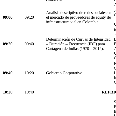
A
J
Análisis descriptivo de redes sociales en
C
09:00
09:20
el mercado de proveedores de equity de
J
infraestructura vial en Colombia
U
I
Determinación de Curvas de Intensidad
D
09:20
09:40
– Duración – Frecuencia (IDF) para
Cartagena de Indias (1970 – 2015).
C
F
C
09:40
10:20
Gobierno Corporativo
L
I
C
10:20
10:40
REFRI
S
P
I
U