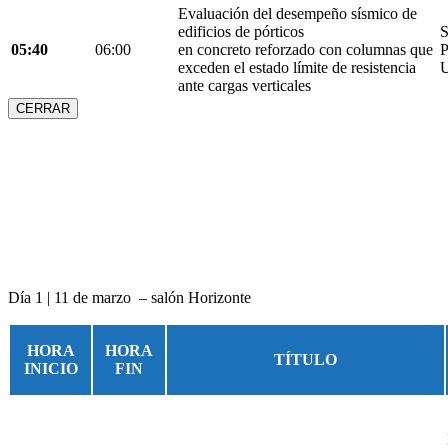
Evaluación del desempeño sísmico de
edificios de pórticos
S
05:40
06:00
en concreto reforzado con columnas que
P
exceden el estado límite de resistencia
U
ante cargas verticales
CERRAR
Día 1 | 11 de marzo – salón Horizonte
HORA
HORA
TÍTULO
INICIO
FIN