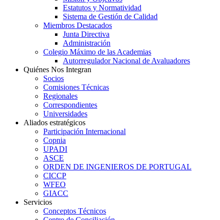
Estatutos y Normatividad
Sistema de Gestión de Calidad
Miembros Destacados
Junta Directiva
Administración
Colegio Máximo de las Academias
Autorregulador Nacional de Avaluadores
Quiénes Nos Integran
Socios
Comisiones Técnicas
Regionales
Correspondientes
Universidades
Aliados estratégicos
Participación Internacional
Copnia
UPADI
ASCE
ORDEN DE INGENIEROS DE PORTUGAL
CICCP
WFEO
GIACC
Servicios
Conceptos Técnicos
Centro de Conciliación