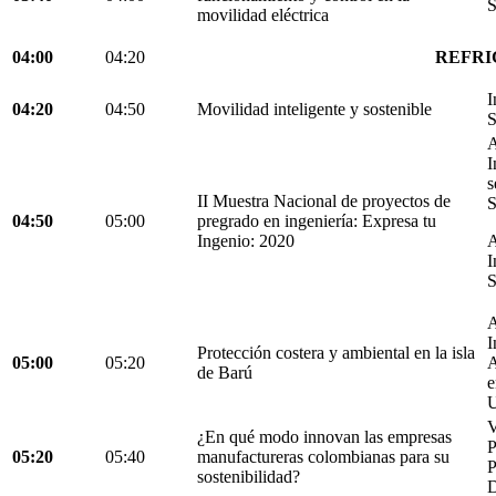
S
movilidad eléctrica
04:00
04:20
REFRI
I
04:20
04:50
Movilidad inteligente y sostenible
S
A
I
s
II Muestra Nacional de proyectos de
S
04:50
05:00
pregrado en ingeniería: Expresa tu
Ingenio: 2020
A
I
S
A
I
Protección costera y ambiental en la isla
05:00
05:20
A
de Barú
e
U
V
¿En qué modo innovan las empresas
05:20
05:40
manufactureras colombianas para su
P
sostenibilidad?
D