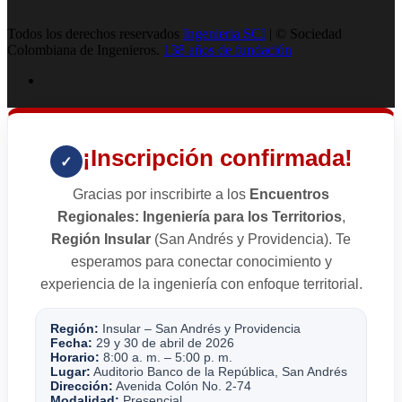
Todos los derechos reservados
Ingenieria SCI
| © Sociedad
Colombiana de Ingenieros.
138 años de fundación
¡Inscripción confirmada!
✓
Gracias por inscribirte a los
Encuentros
Regionales: Ingeniería para los Territorios
,
Región Insular
(San Andrés y Providencia). Te
esperamos para conectar conocimiento y
experiencia de la ingeniería con enfoque territorial.
Región:
Insular – San Andrés y Providencia
Fecha:
29 y 30 de abril de 2026
Horario:
8:00 a. m. – 5:00 p. m.
Lugar:
Auditorio Banco de la República, San Andrés
Dirección:
Avenida Colón No. 2-74
Modalidad:
Presencial