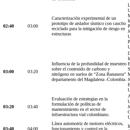
L
U
M
Caracterización experimental de un
I
prototipo de aislador sísmico con caucho
02:40
03:00
P
reciclado para la mitigación de riesgo en
J
estructuras
U
P
U
D
I
Influencia de la profundidad de muestreo
E
sobre el contenido de carbono y
S
03:00
03:20
nitrógeno en suelos de “Zona Bananera”
M
departamento del Magdalena -Colombia.
J
E
U
A
Evaluación de estrategias en la
U
formulación de políticas de
03:20
03:40
J
mantenimiento en el sector de
C
infraestructura vial colombiano.
U
Línea automotriz de motores eléctricos,
I
03:40
04:00
funcionamiento y control en la