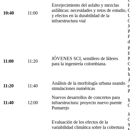
Envejecimiento del asfalto y mezclas
H
asfálticas: necesidades y retos de estudio,
C
10:40
11:00
y efectos en la durabilidad de la
U
infraestructura vial
C
J
P
F
d
P
E
JÓVENES SCI, semillero de líderes
P
11:00
11:20
para la ingeniería colombiana.
C
I
I
Á
Análisis de la morfología urbana usando
11:20
11:40
e
simulaciones numéricas
P
Nuevos desarrollos de concretos para
I
11:40
12:00
infraestructura: proyecto nuevo puente
C
Pumarejo
J
O
Evaluación de los efectos de la
S
variabilidad climática sobre la cobertura
M