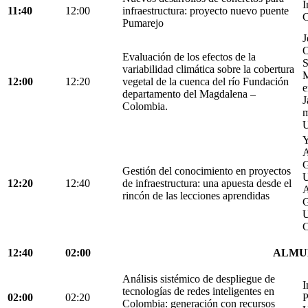
I
11:40
12:00
infraestructura: proyecto nuevo puente
C
Pumarejo
J
O
Evaluación de los efectos de la
S
variabilidad climática sobre la cobertura
M
12:00
12:20
vegetal de la cuenca del río Fundación
e
departamento del Magdalena –
J
Colombia.
m
U
Y
A
G
Gestión del conocimiento en proyectos
U
12:20
12:40
de infraestructura: una apuesta desde el
A
rincón de las lecciones aprendidas
G
U
C
12:40
02:00
ALMU
Análisis sistémico de despliegue de
I
tecnologías de redes inteligentes en
02:00
02:20
P
Colombia: generación con recursos