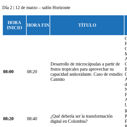
Día 2 | 12 de marzo – salón Horizonte
HORA
HORA FIN
TÍTULO
INICIO
G
F
C
M
A
Desarrollo de microcápsulas a partir de
C
frutos tropicales para aprovechar su
B
08:00
08:20
capacidad antioxidante. Caso de estudio:
C
Caimito
A
d
N
F
A
U
R
¿Qué debería ser la transformación
P
08:20
08:40
digital en Colombia?
F
P