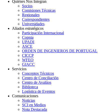
Quiénes Nos Integran
Socios
Comisiones Técnicas
Regionales
Correspondientes
Universidades
Aliados estratégicos
Participación Internacional
Copnia
UPADI
ASCE
ORDEN DE INGENIEROS DE PORTUGAL
CICCP
WFEO
GIACC
Servicios
Conceptos Técnicos
Centro de Conciliación
Centro de Avalúos
Biblioteca
Logística de Eventos
Comunicaciones
Noticias
SCI en Medios
Nota Destacada