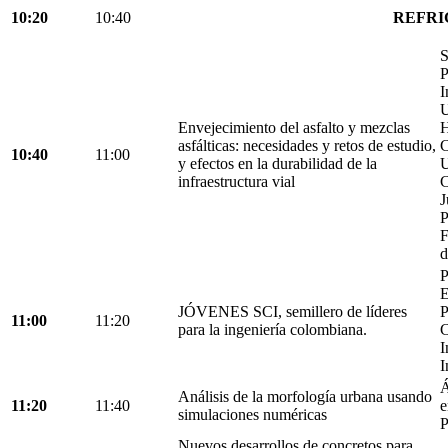
10:20
10:40
REFRI
S
P
I
U
Envejecimiento del asfalto y mezclas
H
asfálticas: necesidades y retos de estudio,
C
10:40
11:00
y efectos en la durabilidad de la
U
infraestructura vial
C
J
P
F
d
P
E
JÓVENES SCI, semillero de líderes
P
11:00
11:20
para la ingeniería colombiana.
C
I
I
Á
Análisis de la morfología urbana usando
11:20
11:40
e
simulaciones numéricas
P
Nuevos desarrollos de concretos para