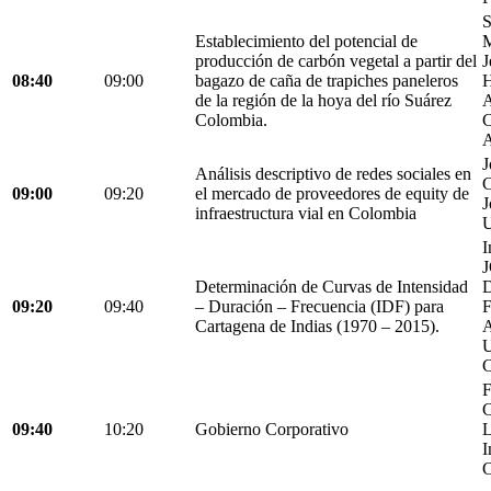
S
Establecimiento del potencial de
M
producción de carbón vegetal a partir del
J
08:40
09:00
bagazo de caña de trapiches paneleros
H
de la región de la hoya del río Suárez
A
Colombia.
C
A
J
Análisis descriptivo de redes sociales en
C
09:00
09:20
el mercado de proveedores de equity de
J
infraestructura vial en Colombia
U
I
Determinación de Curvas de Intensidad
D
09:20
09:40
– Duración – Frecuencia (IDF) para
Cartagena de Indias (1970 – 2015).
C
F
C
09:40
10:20
Gobierno Corporativo
L
I
C