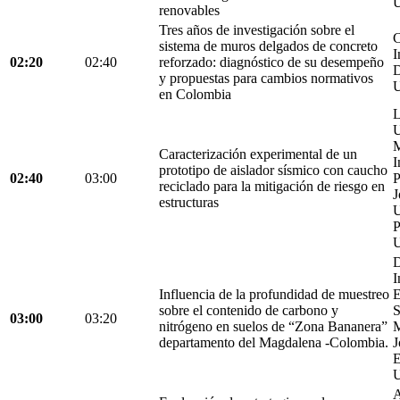
U
renovables
Tres años de investigación sobre el
C
sistema de muros delgados de concreto
I
02:20
02:40
reforzado: diagnóstico de su desempeño
D
y propuestas para cambios normativos
U
en Colombia
L
U
M
Caracterización experimental de un
I
prototipo de aislador sísmico con caucho
02:40
03:00
P
reciclado para la mitigación de riesgo en
J
estructuras
U
P
U
D
I
Influencia de la profundidad de muestreo
E
sobre el contenido de carbono y
S
03:00
03:20
nitrógeno en suelos de “Zona Bananera”
M
departamento del Magdalena -Colombia.
J
E
U
A