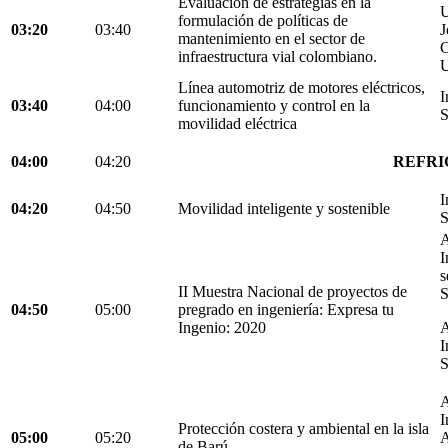
Evaluación de estrategias en la
U
formulación de políticas de
03:20
03:40
J
mantenimiento en el sector de
C
infraestructura vial colombiano.
U
Línea automotriz de motores eléctricos,
I
03:40
04:00
funcionamiento y control en la
S
movilidad eléctrica
04:00
04:20
REFRI
I
04:20
04:50
Movilidad inteligente y sostenible
S
A
I
s
II Muestra Nacional de proyectos de
S
04:50
05:00
pregrado en ingeniería: Expresa tu
Ingenio: 2020
A
I
S
A
I
Protección costera y ambiental en la isla
05:00
05:20
A
de Barú