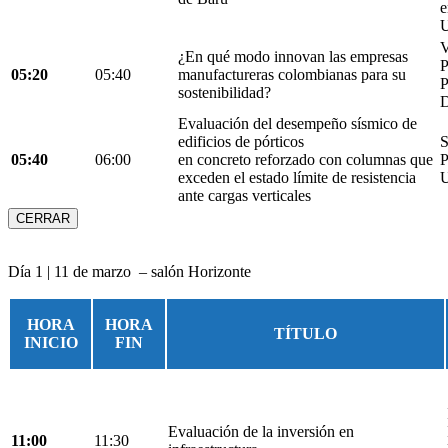
e
U
V
¿En qué modo innovan las empresas
05:20
05:40
manufactureras colombianas para su
P
sostenibilidad?
D
Evaluación del desempeño sísmico de
edificios de pórticos
S
05:40
06:00
en concreto reforzado con columnas que
P
exceden el estado límite de resistencia
U
ante cargas verticales
CERRAR
Día 1 | 11 de marzo – salón Horizonte
HORA
HORA
TÍTULO
INICIO
FIN
Evaluación de la inversión en
11:00
11:30