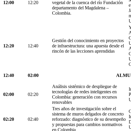
12:00
12:20
vegetal de la cuenca del río Fundación
e
departamento del Magdalena –
J
Colombia.
m
U
Y
A
G
Gestión del conocimiento en proyectos
U
12:20
12:40
de infraestructura: una apuesta desde el
A
rincón de las lecciones aprendidas
G
U
C
12:40
02:00
ALMU
Análisis sistémico de despliegue de
I
tecnologías de redes inteligentes en
02:00
02:20
P
Colombia: generación con recursos
U
renovables
Tres años de investigación sobre el
C
sistema de muros delgados de concreto
I
02:20
02:40
reforzado: diagnóstico de su desempeño
D
y propuestas para cambios normativos
U
en Colombia