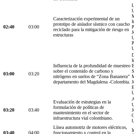
L
U
M
Caracterización experimental de un
I
prototipo de aislador sísmico con caucho
02:40
03:00
P
reciclado para la mitigación de riesgo en
J
estructuras
U
P
U
D
I
Influencia de la profundidad de muestreo
E
sobre el contenido de carbono y
S
03:00
03:20
nitrógeno en suelos de “Zona Bananera”
M
departamento del Magdalena -Colombia.
J
E
U
A
Evaluación de estrategias en la
U
formulación de políticas de
03:20
03:40
J
mantenimiento en el sector de
C
infraestructura vial colombiano.
U
Línea automotriz de motores eléctricos,
I
03:40
04:00
funcionamiento y control en la