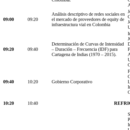
A
J
Análisis descriptivo de redes sociales en
C
09:00
09:20
el mercado de proveedores de equity de
J
infraestructura vial en Colombia
U
I
Determinación de Curvas de Intensidad
D
09:20
09:40
– Duración – Frecuencia (IDF) para
Cartagena de Indias (1970 – 2015).
C
F
C
09:40
10:20
Gobierno Corporativo
L
I
C
10:20
10:40
REFRI
S
P
I
U