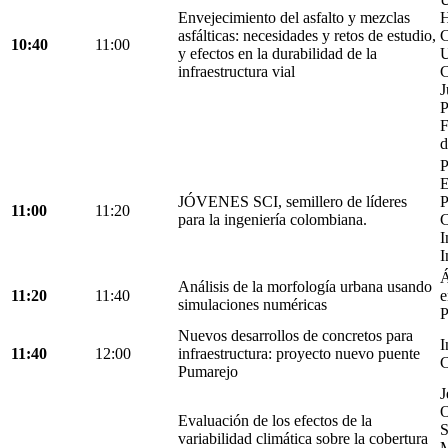
Envejecimiento del asfalto y mezclas
H
asfálticas: necesidades y retos de estudio,
C
10:40
11:00
y efectos en la durabilidad de la
U
infraestructura vial
C
J
P
F
d
P
E
JÓVENES SCI, semillero de líderes
P
11:00
11:20
para la ingeniería colombiana.
C
I
I
Á
Análisis de la morfología urbana usando
11:20
11:40
e
simulaciones numéricas
P
Nuevos desarrollos de concretos para
I
11:40
12:00
infraestructura: proyecto nuevo puente
C
Pumarejo
J
O
Evaluación de los efectos de la
S
variabilidad climática sobre la cobertura
M