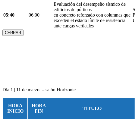
Evaluación del desempeño sísmico de
edificios de pórticos
S
05:40
06:00
en concreto reforzado con columnas que
P
exceden el estado límite de resistencia
U
ante cargas verticales
CERRAR
Día 1 | 11 de marzo – salón Horizonte
HORA
HORA
TÍTULO
INICIO
FIN