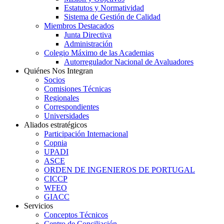
Estatutos y Normatividad
Sistema de Gestión de Calidad
Miembros Destacados
Junta Directiva
Administración
Colegio Máximo de las Academias
Autorregulador Nacional de Avaluadores
Quiénes Nos Integran
Socios
Comisiones Técnicas
Regionales
Correspondientes
Universidades
Aliados estratégicos
Participación Internacional
Copnia
UPADI
ASCE
ORDEN DE INGENIEROS DE PORTUGAL
CICCP
WFEO
GIACC
Servicios
Conceptos Técnicos
Centro de Conciliación