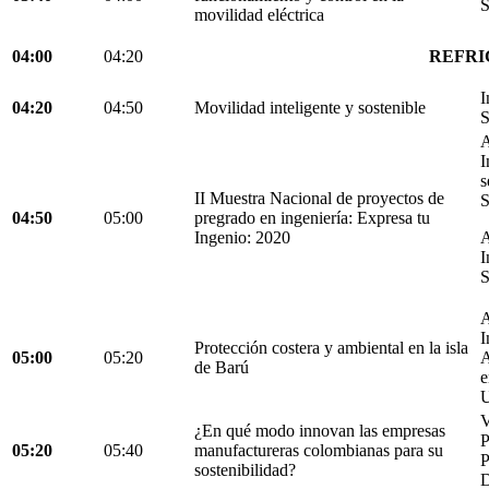
S
movilidad eléctrica
04:00
04:20
REFRI
I
04:20
04:50
Movilidad inteligente y sostenible
S
A
I
s
II Muestra Nacional de proyectos de
S
04:50
05:00
pregrado en ingeniería: Expresa tu
Ingenio: 2020
A
I
S
A
I
Protección costera y ambiental en la isla
05:00
05:20
A
de Barú
e
U
V
¿En qué modo innovan las empresas
05:20
05:40
manufactureras colombianas para su
P
sostenibilidad?
D