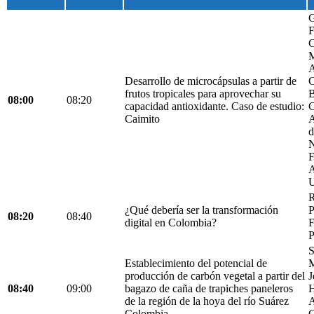
G
F
C
M
A
Desarrollo de microcápsulas a partir de
C
frutos tropicales para aprovechar su
B
08:00
08:20
capacidad antioxidante. Caso de estudio:
C
Caimito
A
d
N
F
A
U
R
¿Qué debería ser la transformación
P
08:20
08:40
digital en Colombia?
F
P
S
Establecimiento del potencial de
M
producción de carbón vegetal a partir del
J
08:40
09:00
bagazo de caña de trapiches paneleros
H
de la región de la hoya del río Suárez
A
Colombia.
C