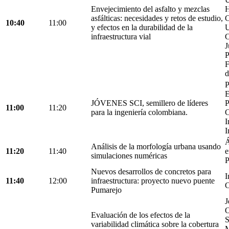
Envejecimiento del asfalto y mezclas
H
asfálticas: necesidades y retos de estudio,
C
10:40
11:00
y efectos en la durabilidad de la
U
infraestructura vial
C
J
P
F
d
P
E
JÓVENES SCI, semillero de líderes
P
11:00
11:20
para la ingeniería colombiana.
C
I
I
Á
Análisis de la morfología urbana usando
11:20
11:40
e
simulaciones numéricas
P
Nuevos desarrollos de concretos para
I
11:40
12:00
infraestructura: proyecto nuevo puente
C
Pumarejo
J
O
Evaluación de los efectos de la
S
variabilidad climática sobre la cobertura
M