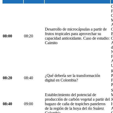
G
F
C
M
A
Desarrollo de microcápsulas a partir de
C
frutos tropicales para aprovechar su
B
08:00
08:20
capacidad antioxidante. Caso de estudio:
C
Caimito
A
d
N
F
A
U
R
¿Qué debería ser la transformación
P
08:20
08:40
digital en Colombia?
F
P
S
Establecimiento del potencial de
M
producción de carbón vegetal a partir del
J
08:40
09:00
bagazo de caña de trapiches paneleros
H
de la región de la hoya del río Suárez
A
Colombia.
C