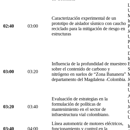
L
U
M
Caracterización experimental de un
I
prototipo de aislador sísmico con caucho
02:40
03:00
P
reciclado para la mitigación de riesgo en
J
estructuras
U
P
U
D
I
Influencia de la profundidad de muestreo
E
sobre el contenido de carbono y
S
03:00
03:20
nitrógeno en suelos de “Zona Bananera”
M
departamento del Magdalena -Colombia.
J
E
U
A
Evaluación de estrategias en la
U
formulación de políticas de
03:20
03:40
J
mantenimiento en el sector de
C
infraestructura vial colombiano.
U
Línea automotriz de motores eléctricos,
I
03:40
04:00
funcionamiento y control en la