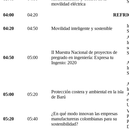
S
movilidad eléctrica
04:00
04:20
REFRI
I
04:20
04:50
Movilidad inteligente y sostenible
S
A
I
s
II Muestra Nacional de proyectos de
S
04:50
05:00
pregrado en ingeniería: Expresa tu
Ingenio: 2020
A
I
S
A
I
Protección costera y ambiental en la isla
05:00
05:20
A
de Barú
e
U
V
¿En qué modo innovan las empresas
05:20
05:40
manufactureras colombianas para su
P
sostenibilidad?
D