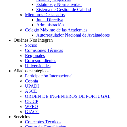
Estatutos y Normatividad
Sistema de Gestión de Calidad
Miembros Destacados
Junta Directiva
Administración
Colegio Máximo de las Academias
Autorregulador Nacional de Avaluadores
Quiénes Nos Integran
Socios
Comisiones Técnicas
Regionales
Correspondientes
Universidades
Aliados estratégicos
Participación Internacional
Copnia
UPADI
ASCE
ORDEN DE INGENIEROS DE PORTUGAL
CICCP
WFEO
GIACC
Servicios
Conceptos Técnicos
Centro de Conciliación