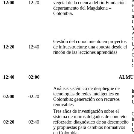
12:00
12:20
vegetal de la cuenca del río Fundación
e
departamento del Magdalena –
J
Colombia.
m
U
Y
A
G
Gestión del conocimiento en proyectos
U
12:20
12:40
de infraestructura: una apuesta desde el
A
rincón de las lecciones aprendidas
G
U
C
12:40
02:00
ALMU
Análisis sistémico de despliegue de
I
tecnologías de redes inteligentes en
02:00
02:20
P
Colombia: generación con recursos
U
renovables
Tres años de investigación sobre el
C
sistema de muros delgados de concreto
I
02:20
02:40
reforzado: diagnóstico de su desempeño
D
y propuestas para cambios normativos
U
en Colombia