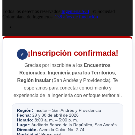
Todos los derechos reservados
Ingenieria SCI
| © Sociedad
Colombiana de Ingenieros.
138 años de fundación
¡Inscripción confirmada!
✓
Gracias por inscribirte a los
Encuentros
Regionales: Ingeniería para los Territorios
,
Región Insular
(San Andrés y Providencia). Te
esperamos para conectar conocimiento y
experiencia de la ingeniería con enfoque territorial.
Región:
Insular – San Andrés y Providencia
Fecha:
29 y 30 de abril de 2026
Horario:
8:00 a. m. – 5:00 p. m.
Lugar:
Auditorio Banco de la República, San Andrés
Dirección:
Avenida Colón No. 2-74
Modalidad:
Presencial