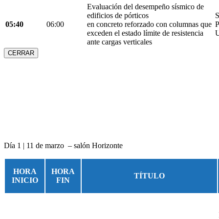
Evaluación del desempeño sísmico de
edificios de pórticos
S
05:40
06:00
en concreto reforzado con columnas que
P
exceden el estado límite de resistencia
U
ante cargas verticales
CERRAR
Día 1 | 11 de marzo – salón Horizonte
HORA
HORA
TÍTULO
INICIO
FIN