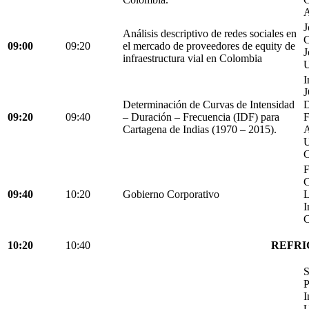
A
J
Análisis descriptivo de redes sociales en
C
09:00
09:20
el mercado de proveedores de equity de
J
infraestructura vial en Colombia
U
I
Determinación de Curvas de Intensidad
D
09:20
09:40
– Duración – Frecuencia (IDF) para
Cartagena de Indias (1970 – 2015).
C
F
C
09:40
10:20
Gobierno Corporativo
L
I
C
10:20
10:40
REFRI
S
P
I
U