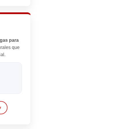
egas para
urales que
al.
r