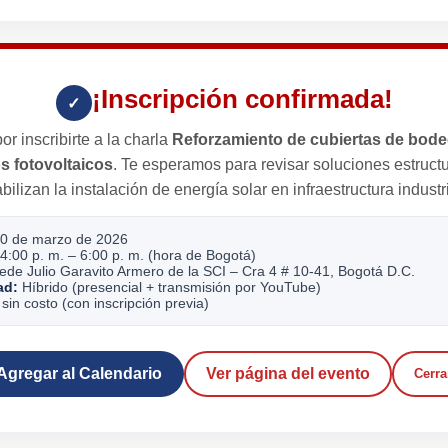
¡Inscripción confirmada!
✓
or inscribirte a la charla
Reforzamiento de cubiertas de bod
s fotovoltaicos
. Te esperamos para revisar soluciones estruct
abilizan la instalación de energía solar en infraestructura industri
0 de marzo de 2026
4:00 p. m. – 6:00 p. m. (hora de Bogotá)
de Julio Garavito Armero de la SCI – Cra 4 # 10-41, Bogotá D.C.
ad:
Híbrido (presencial + transmisión por YouTube)
sin costo (con inscripción previa)
Agregar al Calendario
Ver página del evento
Cerra