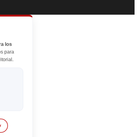
a los
s para
torial.
r