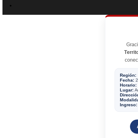
Graci
Territ
conect
Región:
Fecha:
2
Horario:
Lugar:
Au
Direcció
Modalid
Ingreso: