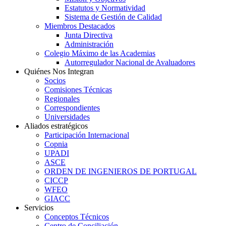
Estatutos y Normatividad
Sistema de Gestión de Calidad
Miembros Destacados
Junta Directiva
Administración
Colegio Máximo de las Academias
Autorregulador Nacional de Avaluadores
Quiénes Nos Integran
Socios
Comisiones Técnicas
Regionales
Correspondientes
Universidades
Aliados estratégicos
Participación Internacional
Copnia
UPADI
ASCE
ORDEN DE INGENIEROS DE PORTUGAL
CICCP
WFEO
GIACC
Servicios
Conceptos Técnicos
Centro de Conciliación