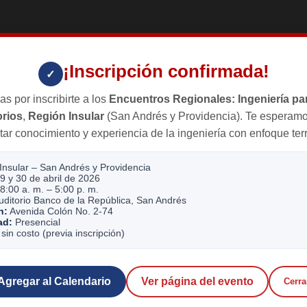
¡Inscripción confirmada!
✓
as por inscribirte a los
Encuentros Regionales: Ingeniería par
orios
,
Región Insular
(San Andrés y Providencia). Te esperamo
ar conocimiento y experiencia de la ingeniería con enfoque terri
Insular – San Andrés y Providencia
9 y 30 de abril de 2026
8:00 a. m. – 5:00 p. m.
ditorio Banco de la República, San Andrés
n:
Avenida Colón No. 2-74
ad:
Presencial
sin costo (previa inscripción)
Agregar al Calendario
Ver página del evento
Cerra