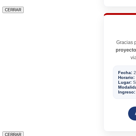
CERRAR
Gracias p
proyecto
vi
Fecha:
2
Horario:
Lugar:
Se
Modalid
Ingreso:
CERRAR