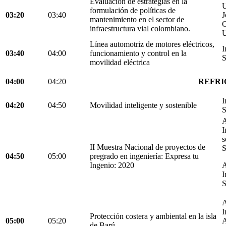
Evaluación de estrategias en la
U
formulación de políticas de
03:20
03:40
J
mantenimiento en el sector de
C
infraestructura vial colombiano.
U
Línea automotriz de motores eléctricos,
I
03:40
04:00
funcionamiento y control en la
S
movilidad eléctrica
04:00
04:20
REFRI
I
04:20
04:50
Movilidad inteligente y sostenible
S
A
I
s
II Muestra Nacional de proyectos de
S
04:50
05:00
pregrado en ingeniería: Expresa tu
Ingenio: 2020
A
I
S
A
I
Protección costera y ambiental en la isla
05:00
05:20
A
de Barú