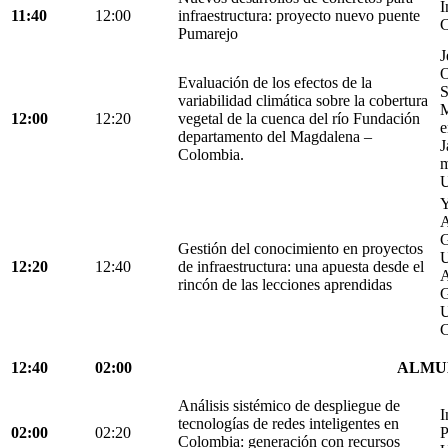
I
11:40
12:00
infraestructura: proyecto nuevo puente
C
Pumarejo
J
O
Evaluación de los efectos de la
S
variabilidad climática sobre la cobertura
M
12:00
12:20
vegetal de la cuenca del río Fundación
e
departamento del Magdalena –
J
Colombia.
m
U
Y
A
G
Gestión del conocimiento en proyectos
U
12:20
12:40
de infraestructura: una apuesta desde el
A
rincón de las lecciones aprendidas
G
U
C
12:40
02:00
ALMU
Análisis sistémico de despliegue de
I
tecnologías de redes inteligentes en
02:00
02:20
P
Colombia: generación con recursos