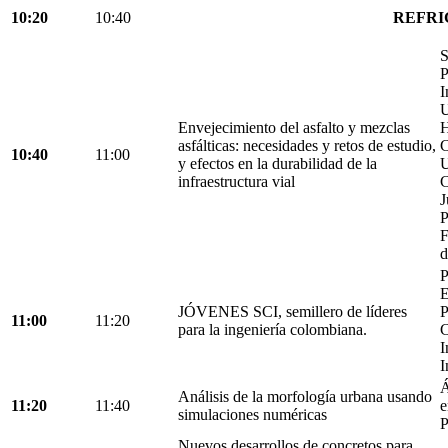
10:20
10:40
REFRI
S
P
I
U
Envejecimiento del asfalto y mezclas
H
asfálticas: necesidades y retos de estudio,
C
10:40
11:00
y efectos en la durabilidad de la
U
infraestructura vial
C
J
P
F
d
P
E
JÓVENES SCI, semillero de líderes
P
11:00
11:20
para la ingeniería colombiana.
C
I
I
Á
Análisis de la morfología urbana usando
11:20
11:40
e
simulaciones numéricas
P
Nuevos desarrollos de concretos para