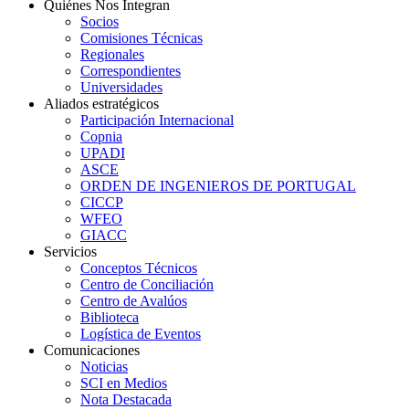
Quiénes Nos Integran
Socios
Comisiones Técnicas
Regionales
Correspondientes
Universidades
Aliados estratégicos
Participación Internacional
Copnia
UPADI
ASCE
ORDEN DE INGENIEROS DE PORTUGAL
CICCP
WFEO
GIACC
Servicios
Conceptos Técnicos
Centro de Conciliación
Centro de Avalúos
Biblioteca
Logística de Eventos
Comunicaciones
Noticias
SCI en Medios
Nota Destacada