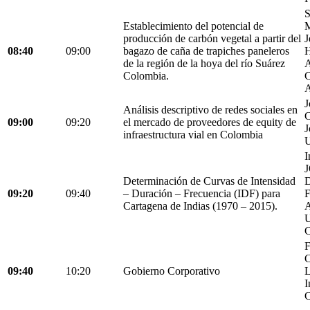
S
Establecimiento del potencial de
M
producción de carbón vegetal a partir del
J
08:40
09:00
bagazo de caña de trapiches paneleros
H
de la región de la hoya del río Suárez
A
Colombia.
C
A
J
Análisis descriptivo de redes sociales en
C
09:00
09:20
el mercado de proveedores de equity de
J
infraestructura vial en Colombia
U
I
Determinación de Curvas de Intensidad
D
09:20
09:40
– Duración – Frecuencia (IDF) para
Cartagena de Indias (1970 – 2015).
C
F
C
09:40
10:20
Gobierno Corporativo
L
I
C