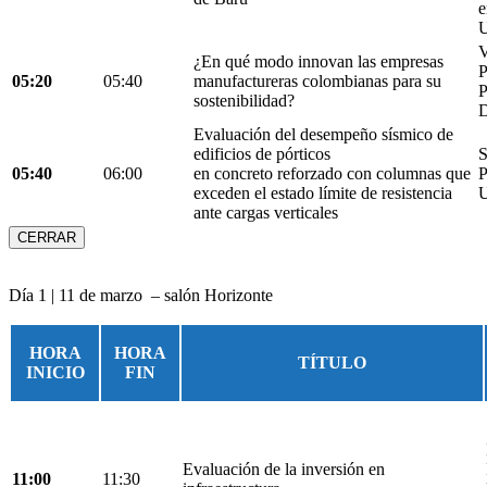
e
U
V
¿En qué modo innovan las empresas
05:20
05:40
manufactureras colombianas para su
P
sostenibilidad?
D
Evaluación del desempeño sísmico de
edificios de pórticos
S
05:40
06:00
en concreto reforzado con columnas que
P
exceden el estado límite de resistencia
U
ante cargas verticales
CERRAR
Día 1 | 11 de marzo – salón Horizonte
HORA
HORA
TÍTULO
INICIO
FIN
Evaluación de la inversión en
11:00
11:30