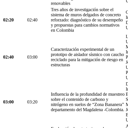
U
renovables
Tres años de investigación sobre el
C
sistema de muros delgados de concreto
I
02:20
02:40
reforzado: diagnóstico de su desempeño
D
y propuestas para cambios normativos
U
en Colombia
L
U
M
Caracterización experimental de un
I
prototipo de aislador sísmico con caucho
02:40
03:00
P
reciclado para la mitigación de riesgo en
J
estructuras
U
P
U
D
I
Influencia de la profundidad de muestreo
E
sobre el contenido de carbono y
S
03:00
03:20
nitrógeno en suelos de “Zona Bananera”
M
departamento del Magdalena -Colombia.
J
E
U
A