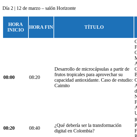
Día 2 | 12 de marzo – salón Horizonte
HORA
HORA FIN
TÍTULO
INICIO
G
F
C
M
A
Desarrollo de microcápsulas a partir de
C
frutos tropicales para aprovechar su
B
08:00
08:20
capacidad antioxidante. Caso de estudio:
C
Caimito
A
d
N
F
A
U
R
¿Qué debería ser la transformación
P
08:20
08:40
digital en Colombia?
F
P