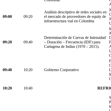
A
J
Análisis descriptivo de redes sociales en
C
09:00
09:20
el mercado de proveedores de equity de
J
infraestructura vial en Colombia
U
I
Determinación de Curvas de Intensidad
D
09:20
09:40
– Duración – Frecuencia (IDF) para
Cartagena de Indias (1970 – 2015).
C
F
C
09:40
10:20
Gobierno Corporativo
L
I
C
10:20
10:40
REFRI
S
P
I
U