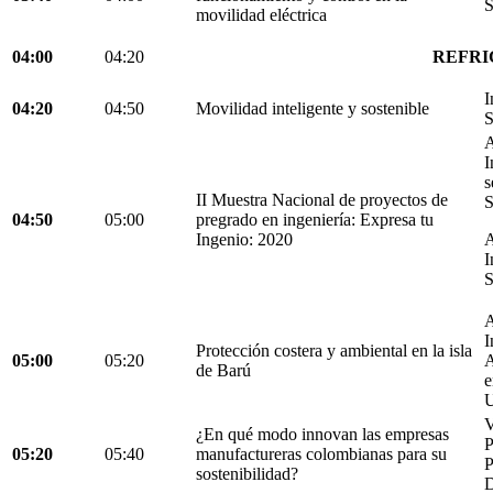
S
movilidad eléctrica
04:00
04:20
REFRI
I
04:20
04:50
Movilidad inteligente y sostenible
S
A
I
s
II Muestra Nacional de proyectos de
S
04:50
05:00
pregrado en ingeniería: Expresa tu
Ingenio: 2020
A
I
S
A
I
Protección costera y ambiental en la isla
05:00
05:20
A
de Barú
e
U
V
¿En qué modo innovan las empresas
05:20
05:40
manufactureras colombianas para su
P
sostenibilidad?
D