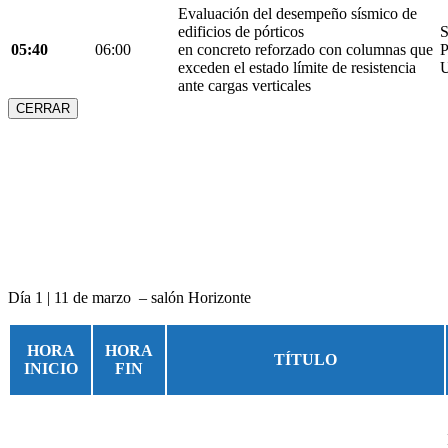
Evaluación del desempeño sísmico de
edificios de pórticos
S
05:40
06:00
en concreto reforzado con columnas que
P
exceden el estado límite de resistencia
U
ante cargas verticales
CERRAR
Día 1 | 11 de marzo – salón Horizonte
HORA
HORA
TÍTULO
INICIO
FIN