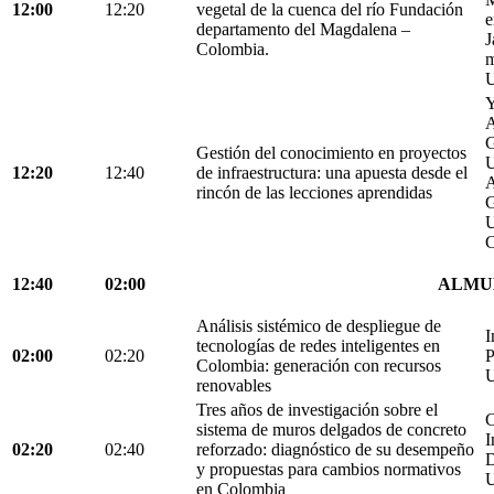
12:00
12:20
vegetal de la cuenca del río Fundación
e
departamento del Magdalena –
J
Colombia.
m
U
Y
A
G
Gestión del conocimiento en proyectos
U
12:20
12:40
de infraestructura: una apuesta desde el
A
rincón de las lecciones aprendidas
G
U
C
12:40
02:00
ALMU
Análisis sistémico de despliegue de
I
tecnologías de redes inteligentes en
02:00
02:20
P
Colombia: generación con recursos
U
renovables
Tres años de investigación sobre el
C
sistema de muros delgados de concreto
I
02:20
02:40
reforzado: diagnóstico de su desempeño
D
y propuestas para cambios normativos
U
en Colombia