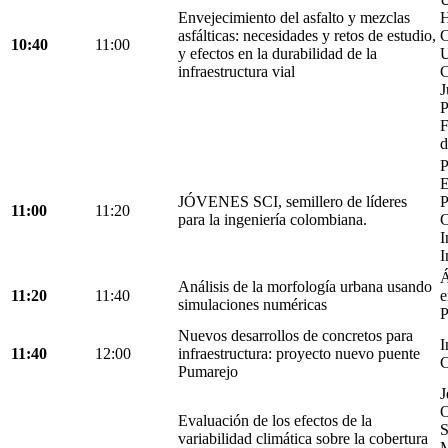
Envejecimiento del asfalto y mezclas
H
asfálticas: necesidades y retos de estudio,
C
10:40
11:00
y efectos en la durabilidad de la
U
infraestructura vial
C
J
P
F
d
P
E
JÓVENES SCI, semillero de líderes
P
11:00
11:20
para la ingeniería colombiana.
C
I
I
Á
Análisis de la morfología urbana usando
11:20
11:40
e
simulaciones numéricas
P
Nuevos desarrollos de concretos para
I
11:40
12:00
infraestructura: proyecto nuevo puente
C
Pumarejo
J
O
Evaluación de los efectos de la
S
variabilidad climática sobre la cobertura
M