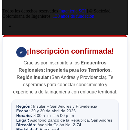
Todos los derechos reservados
Ingenieria SCI
| © Sociedad
Colombiana de Ingenieros.
138 años de fundación
¡Inscripción confirmada!
✓
Gracias por inscribirte a los
Encuentros
Regionales: Ingeniería para los Territorios
,
Región Insular
(San Andrés y Providencia). Te
esperamos para conectar conocimiento y
experiencia de la ingeniería con enfoque territorial.
Región:
Insular – San Andrés y Providencia
Fecha:
29 y 30 de abril de 2026
Horario:
8:00 a. m. – 5:00 p. m.
Lugar:
Auditorio Banco de la República, San Andrés
Dirección:
Avenida Colón No. 2-74
Modalidad:
Presencial