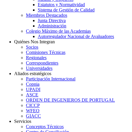
Estatutos y Normatividad
Sistema de Gestión de Calidad
Miembros Destacados
Junta Directiva
Administración
Colegio Máximo de las Academias
Autorregulador Nacional de Avaluadores
Quiénes Nos Integran
Socios
Comisiones Técnicas
Regionales
Correspondientes
Universidades
Aliados estratégicos
Participación Internacional
Copnia
UPADI
ASCE
ORDEN DE INGENIEROS DE PORTUGAL
CICCP
WFEO
GIACC
Servicios
Conceptos Técnicos
Centro de Conciliación