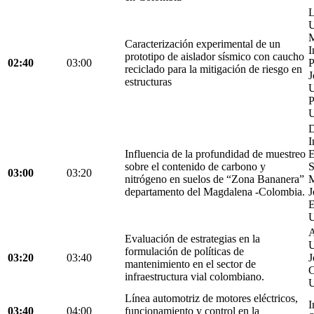
L
U
M
Caracterización experimental de un
I
prototipo de aislador sísmico con caucho
02:40
03:00
P
reciclado para la mitigación de riesgo en
J
estructuras
U
P
U
D
I
Influencia de la profundidad de muestreo
E
sobre el contenido de carbono y
S
03:00
03:20
nitrógeno en suelos de “Zona Bananera”
M
departamento del Magdalena -Colombia.
J
E
U
A
Evaluación de estrategias en la
U
formulación de políticas de
03:20
03:40
J
mantenimiento en el sector de
C
infraestructura vial colombiano.
U
Línea automotriz de motores eléctricos,
I
03:40
04:00
funcionamiento y control en la