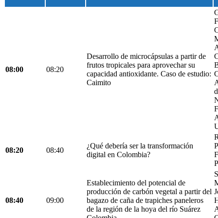
G
F
C
M
A
Desarrollo de microcápsulas a partir de
C
frutos tropicales para aprovechar su
B
08:00
08:20
capacidad antioxidante. Caso de estudio:
C
Caimito
A
d
N
F
A
U
R
¿Qué debería ser la transformación
P
08:20
08:40
digital en Colombia?
F
P
S
Establecimiento del potencial de
M
producción de carbón vegetal a partir del
J
08:40
09:00
bagazo de caña de trapiches paneleros
H
de la región de la hoya del río Suárez
A
Colombia.
C