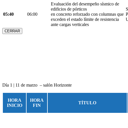
Evaluación del desempeño sísmico de
edificios de pórticos
S
05:40
06:00
en concreto reforzado con columnas que
P
exceden el estado límite de resistencia
U
ante cargas verticales
CERRAR
Día 1 | 11 de marzo – salón Horizonte
HORA
HORA
TÍTULO
INICIO
FIN