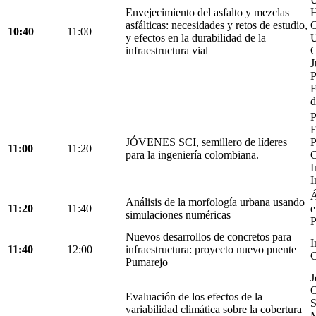
Envejecimiento del asfalto y mezclas
H
asfálticas: necesidades y retos de estudio,
C
10:40
11:00
y efectos en la durabilidad de la
U
infraestructura vial
C
J
P
F
d
P
E
JÓVENES SCI, semillero de líderes
P
11:00
11:20
para la ingeniería colombiana.
C
I
I
Á
Análisis de la morfología urbana usando
11:20
11:40
e
simulaciones numéricas
P
Nuevos desarrollos de concretos para
I
11:40
12:00
infraestructura: proyecto nuevo puente
C
Pumarejo
J
O
Evaluación de los efectos de la
S
variabilidad climática sobre la cobertura
M