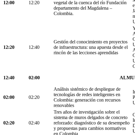
12:00
12:20
vegetal de la cuenca del río Fundación
e
departamento del Magdalena –
J
Colombia.
m
U
Y
A
G
Gestión del conocimiento en proyectos
U
12:20
12:40
de infraestructura: una apuesta desde el
A
rincón de las lecciones aprendidas
G
U
C
12:40
02:00
ALMU
Análisis sistémico de despliegue de
I
tecnologías de redes inteligentes en
02:00
02:20
P
Colombia: generación con recursos
U
renovables
Tres años de investigación sobre el
C
sistema de muros delgados de concreto
I
02:20
02:40
reforzado: diagnóstico de su desempeño
D
y propuestas para cambios normativos
U
en Colombia