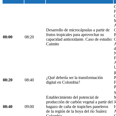
G
F
C
M
A
Desarrollo de microcápsulas a partir de
C
frutos tropicales para aprovechar su
B
08:00
08:20
capacidad antioxidante. Caso de estudio:
C
Caimito
A
d
N
F
A
U
R
¿Qué debería ser la transformación
P
08:20
08:40
digital en Colombia?
F
P
S
Establecimiento del potencial de
M
producción de carbón vegetal a partir del
J
08:40
09:00
bagazo de caña de trapiches paneleros
H
de la región de la hoya del río Suárez
A
Colombia.
C