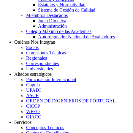
Estatutos y Normatividad
Sistema de Gestión de Calidad
Miembros Destacados
Junta Directiva
Administración
Colegio Máximo de las Academias
Autorregulador Nacional de Avaluadores
Quiénes Nos Integran
Socios
Comisiones Técnicas
Regionales
Correspondientes
Universidades
Aliados estratégicos
Participación Internacional
Copnia
UPADI
ASCE
ORDEN DE INGENIEROS DE PORTUGAL
CICCP
WFEO
GIACC
Servicios
Conceptos Técnicos
Centro de Conciliación