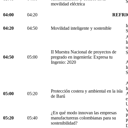
S
movilidad eléctrica
04:00
04:20
REFRI
I
04:20
04:50
Movilidad inteligente y sostenible
S
A
I
s
II Muestra Nacional de proyectos de
S
04:50
05:00
pregrado en ingeniería: Expresa tu
Ingenio: 2020
A
I
S
A
I
Protección costera y ambiental en la isla
05:00
05:20
A
de Barú
e
U
V
¿En qué modo innovan las empresas
05:20
05:40
manufactureras colombianas para su
P
sostenibilidad?
D