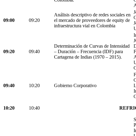
A
J
Análisis descriptivo de redes sociales en
C
09:00
09:20
el mercado de proveedores de equity de
J
infraestructura vial en Colombia
U
I
Determinación de Curvas de Intensidad
D
09:20
09:40
– Duración – Frecuencia (IDF) para
Cartagena de Indias (1970 – 2015).
C
F
C
09:40
10:20
Gobierno Corporativo
L
I
C
10:20
10:40
REFRI
S
P
I
U