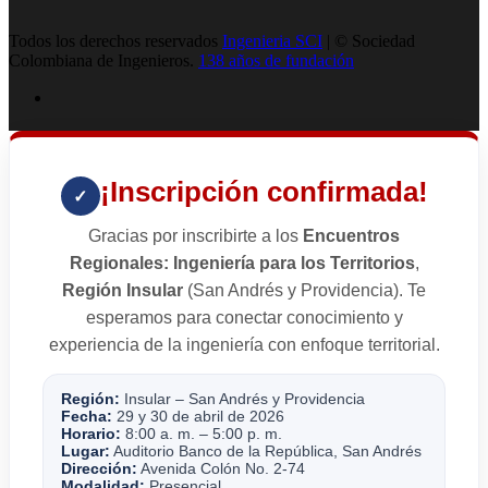
Todos los derechos reservados
Ingenieria SCI
| © Sociedad
Colombiana de Ingenieros.
138 años de fundación
¡Inscripción confirmada!
✓
Gracias por inscribirte a los
Encuentros
Regionales: Ingeniería para los Territorios
,
Región Insular
(San Andrés y Providencia). Te
esperamos para conectar conocimiento y
experiencia de la ingeniería con enfoque territorial.
Región:
Insular – San Andrés y Providencia
Fecha:
29 y 30 de abril de 2026
Horario:
8:00 a. m. – 5:00 p. m.
Lugar:
Auditorio Banco de la República, San Andrés
Dirección:
Avenida Colón No. 2-74
Modalidad:
Presencial