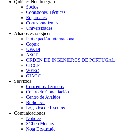
Quiénes Nos Integran
Socios
Comisiones Técnicas
Regionales
Correspondientes
Universidades
Aliados estratégicos
Participación Internacional
Copnia
UPADI
ASCE
ORDEN DE INGENIEROS DE PORTUGAL
CICCP
WFEO
GIACC
Servicios
Conceptos Técnicos
Centro de Conciliación
Centro de Avalúos
Biblioteca
Logística de Eventos
Comunicaciones
Noticias
SCI en Medios
Nota Destacada