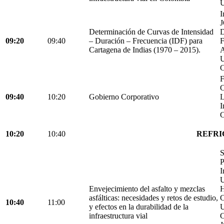
U
I
Determinación de Curvas de Intensidad
D
09:20
09:40
– Duración – Frecuencia (IDF) para
Cartagena de Indias (1970 – 2015).
C
F
C
09:40
10:20
Gobierno Corporativo
L
I
C
10:20
10:40
REFRI
S
P
I
U
Envejecimiento del asfalto y mezclas
H
asfálticas: necesidades y retos de estudio,
C
10:40
11:00
y efectos en la durabilidad de la
U
infraestructura vial
C