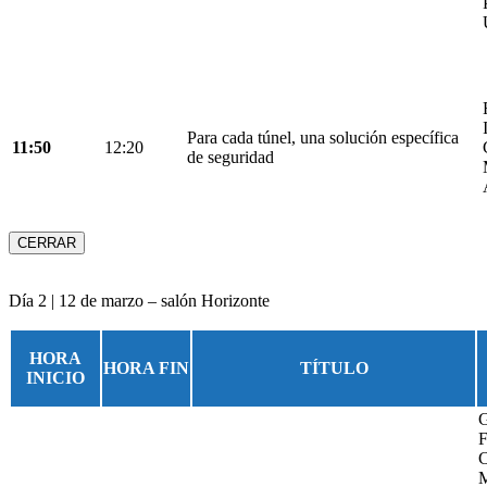
Para cada túnel, una solución específica
11:50
12:20
de seguridad
CERRAR
Día 2 | 12 de marzo – salón Horizonte
HORA
HORA FIN
TÍTULO
INICIO
G
F
C
M