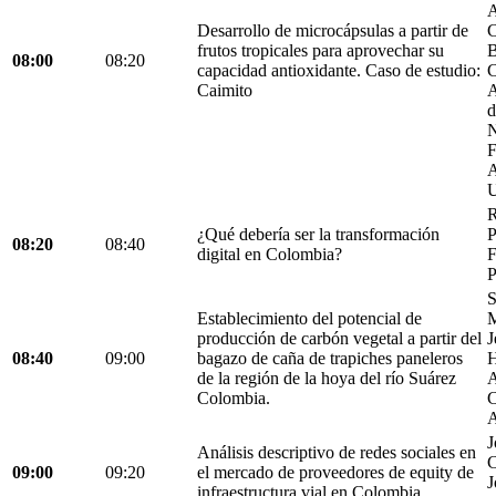
A
Desarrollo de microcápsulas a partir de
C
frutos tropicales para aprovechar su
B
08:00
08:20
capacidad antioxidante. Caso de estudio:
C
Caimito
A
d
N
F
A
U
R
¿Qué debería ser la transformación
P
08:20
08:40
digital en Colombia?
F
P
S
Establecimiento del potencial de
M
producción de carbón vegetal a partir del
J
08:40
09:00
bagazo de caña de trapiches paneleros
H
de la región de la hoya del río Suárez
A
Colombia.
C
A
J
Análisis descriptivo de redes sociales en
C
09:00
09:20
el mercado de proveedores de equity de
J
infraestructura vial en Colombia