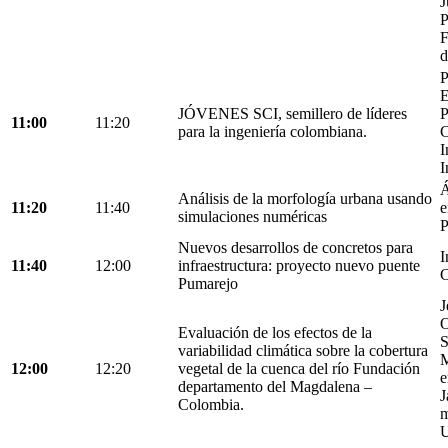
J
P
F
d
P
E
JÓVENES SCI, semillero de líderes
P
11:00
11:20
para la ingeniería colombiana.
C
I
I
Á
Análisis de la morfología urbana usando
11:20
11:40
e
simulaciones numéricas
P
Nuevos desarrollos de concretos para
I
11:40
12:00
infraestructura: proyecto nuevo puente
C
Pumarejo
J
O
Evaluación de los efectos de la
S
variabilidad climática sobre la cobertura
M
12:00
12:20
vegetal de la cuenca del río Fundación
e
departamento del Magdalena –
J
Colombia.
m
U