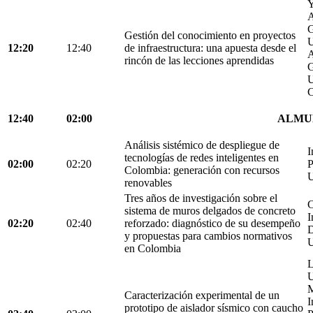
Y
A
G
Gestión del conocimiento en proyectos
U
12:20
12:40
de infraestructura: una apuesta desde el
A
rincón de las lecciones aprendidas
G
U
C
12:40
02:00
ALMU
Análisis sistémico de despliegue de
I
tecnologías de redes inteligentes en
02:00
02:20
P
Colombia: generación con recursos
U
renovables
Tres años de investigación sobre el
C
sistema de muros delgados de concreto
I
02:20
02:40
reforzado: diagnóstico de su desempeño
D
y propuestas para cambios normativos
U
en Colombia
L
U
M
Caracterización experimental de un
I
prototipo de aislador sísmico con caucho