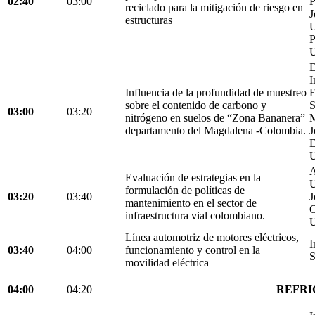
02:40
03:00
P
reciclado para la mitigación de riesgo en
J
estructuras
U
P
U
D
I
Influencia de la profundidad de muestreo
E
sobre el contenido de carbono y
S
03:00
03:20
nitrógeno en suelos de “Zona Bananera”
M
departamento del Magdalena -Colombia.
J
E
U
A
Evaluación de estrategias en la
U
formulación de políticas de
03:20
03:40
J
mantenimiento en el sector de
C
infraestructura vial colombiano.
U
Línea automotriz de motores eléctricos,
I
03:40
04:00
funcionamiento y control en la
S
movilidad eléctrica
04:00
04:20
REFRI