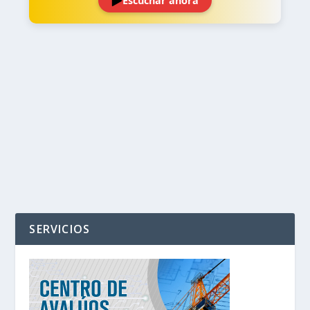
Escuchar ahora
‹
›
SERVICIOS