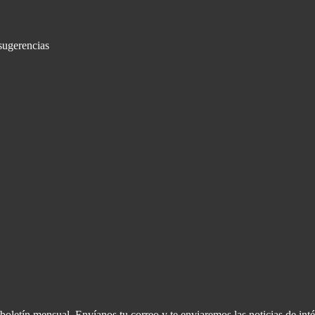
sugerencias
oletín mensual. Envíanos tu correo y te enviaremos las noticias de inté