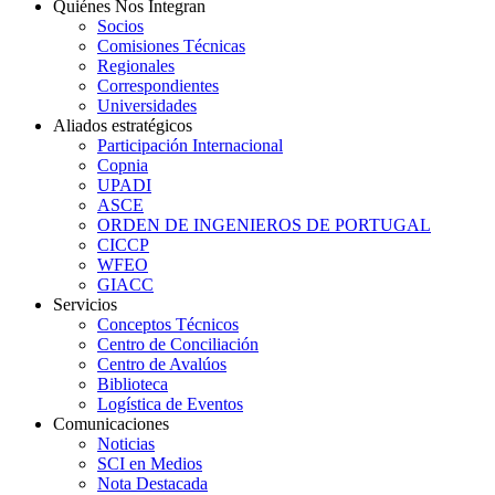
Quiénes Nos Integran
Socios
Comisiones Técnicas
Regionales
Correspondientes
Universidades
Aliados estratégicos
Participación Internacional
Copnia
UPADI
ASCE
ORDEN DE INGENIEROS DE PORTUGAL
CICCP
WFEO
GIACC
Servicios
Conceptos Técnicos
Centro de Conciliación
Centro de Avalúos
Biblioteca
Logística de Eventos
Comunicaciones
Noticias
SCI en Medios
Nota Destacada