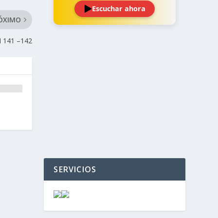
Escuchar ahora
ÓXIMO
 141 –142
‹
›
SERVICIOS