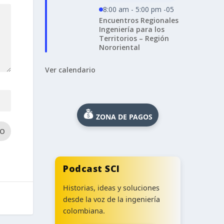
8:00 am - 5:00 pm -05
Encuentros Regionales
Ingeniería para los
Territorios – Región
Nororiental
Ver calendario
ZONA DE PAGOS
IO
Podcast SCI
Historias, ideas y soluciones
desde la voz de la ingeniería
colombiana.