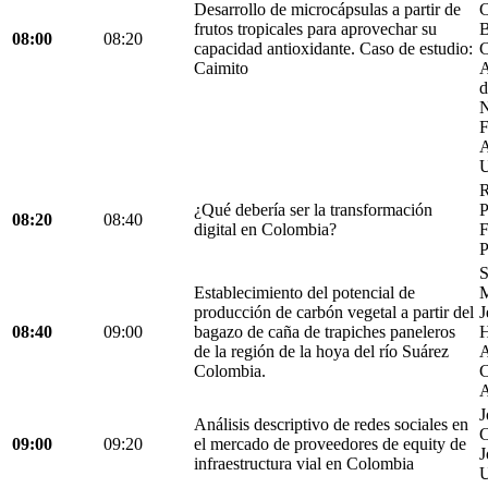
Desarrollo de microcápsulas a partir de
C
frutos tropicales para aprovechar su
B
08:00
08:20
capacidad antioxidante. Caso de estudio:
C
Caimito
A
d
N
F
A
U
R
¿Qué debería ser la transformación
P
08:20
08:40
digital en Colombia?
F
P
S
Establecimiento del potencial de
M
producción de carbón vegetal a partir del
J
08:40
09:00
bagazo de caña de trapiches paneleros
H
de la región de la hoya del río Suárez
A
Colombia.
C
A
J
Análisis descriptivo de redes sociales en
C
09:00
09:20
el mercado de proveedores de equity de
J
infraestructura vial en Colombia
U