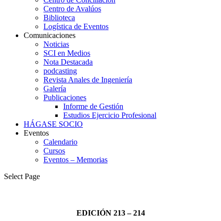
Centro de Avalúos
Biblioteca
Logística de Eventos
Comunicaciones
Noticias
SCI en Medios
Nota Destacada
podcasting
Revista Anales de Ingeniería
Galería
Publicaciones
Informe de Gestión
Estudios Ejercicio Profesional
HÁGASE SOCIO
Eventos
Calendario
Cursos
Eventos – Memorias
Select Page
EDICIÓN 213 – 214