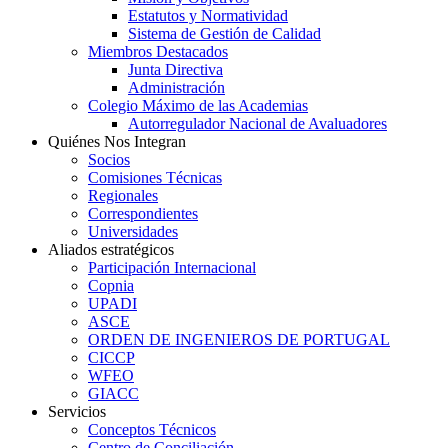
Estatutos y Normatividad
Sistema de Gestión de Calidad
Miembros Destacados
Junta Directiva
Administración
Colegio Máximo de las Academias
Autorregulador Nacional de Avaluadores
Quiénes Nos Integran
Socios
Comisiones Técnicas
Regionales
Correspondientes
Universidades
Aliados estratégicos
Participación Internacional
Copnia
UPADI
ASCE
ORDEN DE INGENIEROS DE PORTUGAL
CICCP
WFEO
GIACC
Servicios
Conceptos Técnicos
Centro de Conciliación