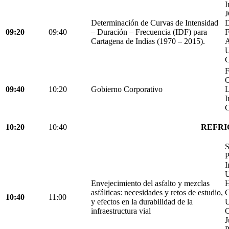
I
Determinación de Curvas de Intensidad
D
09:20
09:40
– Duración – Frecuencia (IDF) para
Cartagena de Indias (1970 – 2015).
C
F
C
09:40
10:20
Gobierno Corporativo
L
I
C
10:20
10:40
REFRI
S
P
I
U
Envejecimiento del asfalto y mezclas
H
asfálticas: necesidades y retos de estudio,
C
10:40
11:00
y efectos en la durabilidad de la
U
infraestructura vial
C
J