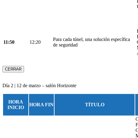
Para cada túnel, una solución específica
11:50
12:20
de seguridad
CERRAR
Día 2 | 12 de marzo – salón Horizonte
HORA
HORA FIN
TÍTULO
INICIO
G
F
C
M