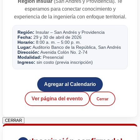
Región Insular
(San Andrés y Providencia). Te
esperamos para conectar conocimiento y
experiencia de la ingeniería con enfoque territorial.
Región:
Insular – San Andrés y Providencia
Fecha:
29 y 30 de abril de 2026
Horario:
8:00 a. m. – 5:00 p. m.
Lugar:
Auditorio Banco de la República, San Andrés
Dirección:
Avenida Colón No. 2-74
Modalidad:
Presencial
Ingreso:
sin costo (previa inscripción)
Agregar al Calendario
Ver página del evento
Cerrar
CERRAR