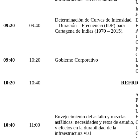
U
I
Determinación de Curvas de Intensidad
D
09:20
09:40
– Duración – Frecuencia (IDF) para
Cartagena de Indias (1970 – 2015).
C
F
C
09:40
10:20
Gobierno Corporativo
L
I
C
10:20
10:40
REFRI
S
P
I
U
Envejecimiento del asfalto y mezclas
H
asfálticas: necesidades y retos de estudio,
C
10:40
11:00
y efectos en la durabilidad de la
U
infraestructura vial
C