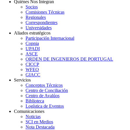
Quiénes Nos Integran
Socios
Comisiones Técnicas
Regionales
Correspondientes
Universidades
Aliados estratégicos
Participación Internacional
Copnia
UPADI
ASCE
ORDEN DE INGENIEROS DE PORTUGAL
CICCP
WFEO
GIACC
Servicios
Conceptos Técnicos
Centro de Conciliación
Centro de Avalúos
Biblioteca
Logística de Eventos
Comunicaciones
Noticias
SCI en Medios
Nota Destacada