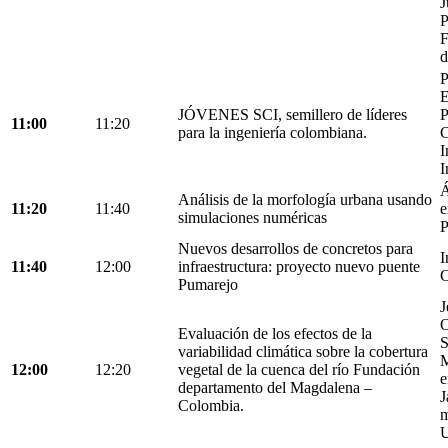
J
P
F
d
P
E
JÓVENES SCI, semillero de líderes
P
11:00
11:20
para la ingeniería colombiana.
C
I
I
Á
Análisis de la morfología urbana usando
11:20
11:40
e
simulaciones numéricas
P
Nuevos desarrollos de concretos para
I
11:40
12:00
infraestructura: proyecto nuevo puente
C
Pumarejo
J
O
Evaluación de los efectos de la
S
variabilidad climática sobre la cobertura
M
12:00
12:20
vegetal de la cuenca del río Fundación
e
departamento del Magdalena –
J
Colombia.
m
U