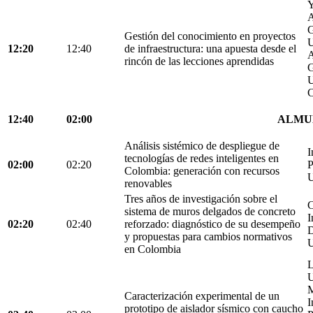
Y
A
G
Gestión del conocimiento en proyectos
U
12:20
12:40
de infraestructura: una apuesta desde el
A
rincón de las lecciones aprendidas
G
U
C
12:40
02:00
ALMU
Análisis sistémico de despliegue de
I
tecnologías de redes inteligentes en
02:00
02:20
P
Colombia: generación con recursos
U
renovables
Tres años de investigación sobre el
C
sistema de muros delgados de concreto
I
02:20
02:40
reforzado: diagnóstico de su desempeño
D
y propuestas para cambios normativos
U
en Colombia
L
U
M
Caracterización experimental de un
I
prototipo de aislador sísmico con caucho