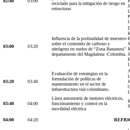
02:40
03:00
P
reciclado para la mitigación de riesgo en
J
estructuras
U
P
U
D
I
Influencia de la profundidad de muestreo
E
sobre el contenido de carbono y
S
03:00
03:20
nitrógeno en suelos de “Zona Bananera”
M
departamento del Magdalena -Colombia.
J
E
U
A
Evaluación de estrategias en la
U
formulación de políticas de
03:20
03:40
J
mantenimiento en el sector de
C
infraestructura vial colombiano.
U
Línea automotriz de motores eléctricos,
I
03:40
04:00
funcionamiento y control en la
S
movilidad eléctrica
04:00
04:20
REFRI