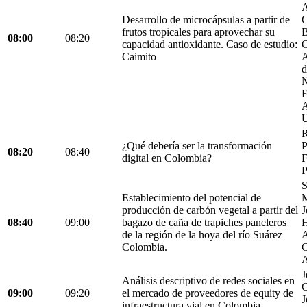
A
Desarrollo de microcápsulas a partir de
C
frutos tropicales para aprovechar su
B
08:00
08:20
capacidad antioxidante. Caso de estudio:
C
Caimito
A
d
N
F
A
U
R
¿Qué debería ser la transformación
P
08:20
08:40
digital en Colombia?
F
P
S
Establecimiento del potencial de
M
producción de carbón vegetal a partir del
J
08:40
09:00
bagazo de caña de trapiches paneleros
H
de la región de la hoya del río Suárez
A
Colombia.
C
A
J
Análisis descriptivo de redes sociales en
C
09:00
09:20
el mercado de proveedores de equity de
J
infraestructura vial en Colombia