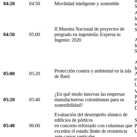
I
04:20
04:50
Movilidad inteligente y sostenible
S
A
I
s
II Muestra Nacional de proyectos de
S
04:50
05:00
pregrado en ingeniería: Expresa tu
Ingenio: 2020
A
I
S
A
I
Protección costera y ambiental en la isla
05:00
05:20
A
de Barú
e
U
V
¿En qué modo innovan las empresas
05:20
05:40
manufactureras colombianas para su
P
sostenibilidad?
D
Evaluación del desempeño sísmico de
edificios de pórticos
S
05:40
06:00
en concreto reforzado con columnas que
P
exceden el estado límite de resistencia
U
ante cargas verticales