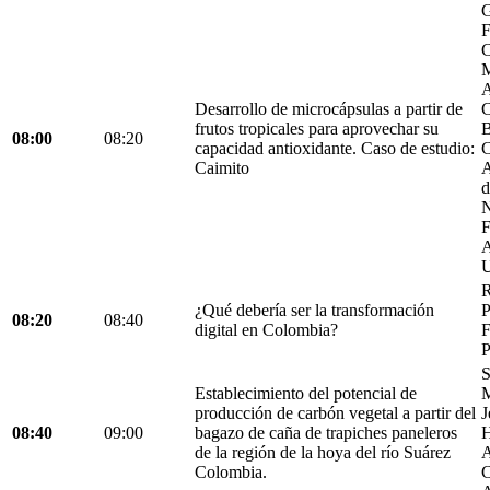
G
F
C
M
A
Desarrollo de microcápsulas a partir de
C
frutos tropicales para aprovechar su
B
08:00
08:20
capacidad antioxidante. Caso de estudio:
C
Caimito
A
d
N
F
A
U
R
¿Qué debería ser la transformación
P
08:20
08:40
digital en Colombia?
F
P
S
Establecimiento del potencial de
M
producción de carbón vegetal a partir del
J
08:40
09:00
bagazo de caña de trapiches paneleros
H
de la región de la hoya del río Suárez
A
Colombia.
C