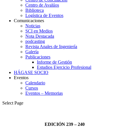
Centro de Avalúos
Biblioteca
Logística de Eventos
Comunicaciones
Noticias
SCI en Medios
Nota Destacada
podcasting
Revista Anales de Ingeniería
Galería
Publicaciones
Informe de Gestión
Estudios Ejercicio Profesional
HÁGASE SOCIO
Eventos
Calendario
Cursos
Eventos – Memorias
Select Page
EDICIÓN 239 – 240