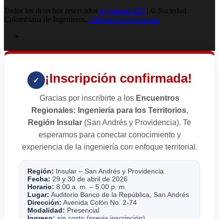
Todos los derechos reservados
Ingenieria SCI
| © Sociedad
Colombiana de Ingenieros.
138 años de fundación
¡Inscripción confirmada!
✓
Gracias por inscribirte a los
Encuentros
Regionales: Ingeniería para los Territorios
,
Región Insular
(San Andrés y Providencia). Te
esperamos para conectar conocimiento y
experiencia de la ingeniería con enfoque territorial.
Región:
Insular – San Andrés y Providencia
Fecha:
29 y 30 de abril de 2026
Horario:
8:00 a. m. – 5:00 p. m.
Lugar:
Auditorio Banco de la República, San Andrés
Dirección:
Avenida Colón No. 2-74
Modalidad:
Presencial
Ingreso:
sin costo (previa inscripción)