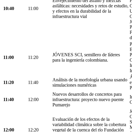
Envejecimiento del asfalto y mezclas
H
asfálticas: necesidades y retos de estudio,
C
10:40
11:00
y efectos en la durabilidad de la
U
infraestructura vial
C
J
P
F
d
P
E
JÓVENES SCI, semillero de líderes
P
11:00
11:20
para la ingeniería colombiana.
C
I
I
Á
Análisis de la morfología urbana usando
11:20
11:40
e
simulaciones numéricas
P
Nuevos desarrollos de concretos para
I
11:40
12:00
infraestructura: proyecto nuevo puente
C
Pumarejo
J
O
Evaluación de los efectos de la
S
variabilidad climática sobre la cobertura
M
12:00
12:20
vegetal de la cuenca del río Fundación