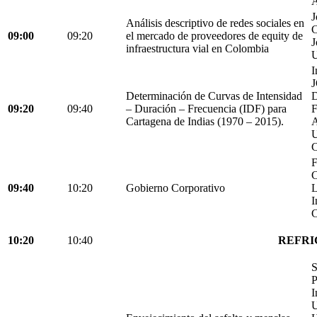
A
J
Análisis descriptivo de redes sociales en
C
09:00
09:20
el mercado de proveedores de equity de
J
infraestructura vial en Colombia
U
I
Determinación de Curvas de Intensidad
D
09:20
09:40
– Duración – Frecuencia (IDF) para
Cartagena de Indias (1970 – 2015).
C
F
C
09:40
10:20
Gobierno Corporativo
L
I
C
10:20
10:40
REFRI
S
P
I
U