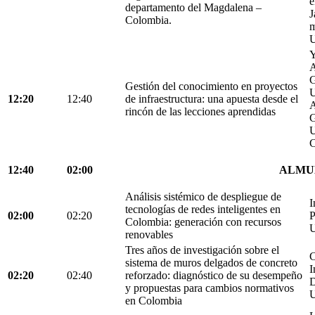
e
departamento del Magdalena –
J
Colombia.
m
U
Y
A
G
Gestión del conocimiento en proyectos
U
12:20
12:40
de infraestructura: una apuesta desde el
A
rincón de las lecciones aprendidas
G
U
C
12:40
02:00
ALMU
Análisis sistémico de despliegue de
I
tecnologías de redes inteligentes en
02:00
02:20
P
Colombia: generación con recursos
U
renovables
Tres años de investigación sobre el
C
sistema de muros delgados de concreto
I
02:20
02:40
reforzado: diagnóstico de su desempeño
D
y propuestas para cambios normativos
U
en Colombia