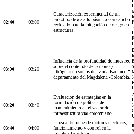
L
U
M
Caracterización experimental de un
I
prototipo de aislador sísmico con caucho
02:40
03:00
P
reciclado para la mitigación de riesgo en
J
estructuras
U
P
U
D
I
Influencia de la profundidad de muestreo
E
sobre el contenido de carbono y
S
03:00
03:20
nitrógeno en suelos de “Zona Bananera”
M
departamento del Magdalena -Colombia.
J
E
U
A
Evaluación de estrategias en la
U
formulación de políticas de
03:20
03:40
J
mantenimiento en el sector de
C
infraestructura vial colombiano.
U
Línea automotriz de motores eléctricos,
I
03:40
04:00
funcionamiento y control en la
S
movilidad eléctrica