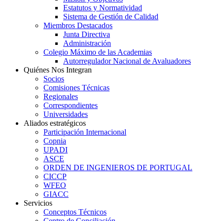
Estatutos y Normatividad
Sistema de Gestión de Calidad
Miembros Destacados
Junta Directiva
Administración
Colegio Máximo de las Academias
Autorregulador Nacional de Avaluadores
Quiénes Nos Integran
Socios
Comisiones Técnicas
Regionales
Correspondientes
Universidades
Aliados estratégicos
Participación Internacional
Copnia
UPADI
ASCE
ORDEN DE INGENIEROS DE PORTUGAL
CICCP
WFEO
GIACC
Servicios
Conceptos Técnicos
Centro de Conciliación