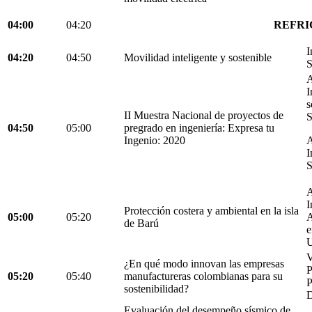
04:00
04:20
REFRI
I
04:20
04:50
Movilidad inteligente y sostenible
S
A
I
s
II Muestra Nacional de proyectos de
S
04:50
05:00
pregrado en ingeniería: Expresa tu
Ingenio: 2020
A
I
S
A
I
Protección costera y ambiental en la isla
05:00
05:20
A
de Barú
e
U
V
¿En qué modo innovan las empresas
05:20
05:40
manufactureras colombianas para su
P
sostenibilidad?
D
Evaluación del desempeño sísmico de