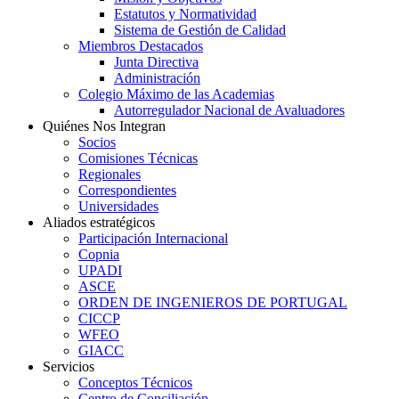
Estatutos y Normatividad
Sistema de Gestión de Calidad
Miembros Destacados
Junta Directiva
Administración
Colegio Máximo de las Academias
Autorregulador Nacional de Avaluadores
Quiénes Nos Integran
Socios
Comisiones Técnicas
Regionales
Correspondientes
Universidades
Aliados estratégicos
Participación Internacional
Copnia
UPADI
ASCE
ORDEN DE INGENIEROS DE PORTUGAL
CICCP
WFEO
GIACC
Servicios
Conceptos Técnicos
Centro de Conciliación