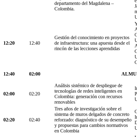
e
departamento del Magdalena –
J
Colombia.
m
U
Y
A
G
Gestión del conocimiento en proyectos
U
12:20
12:40
de infraestructura: una apuesta desde el
A
rincón de las lecciones aprendidas
G
U
C
12:40
02:00
ALMU
Análisis sistémico de despliegue de
I
tecnologías de redes inteligentes en
02:00
02:20
P
Colombia: generación con recursos
U
renovables
Tres años de investigación sobre el
C
sistema de muros delgados de concreto
I
02:20
02:40
reforzado: diagnóstico de su desempeño
D
y propuestas para cambios normativos
U
en Colombia