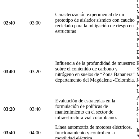
L
U
M
Caracterización experimental de un
I
prototipo de aislador sísmico con caucho
02:40
03:00
P
reciclado para la mitigación de riesgo en
J
estructuras
U
P
U
D
I
Influencia de la profundidad de muestreo
E
sobre el contenido de carbono y
S
03:00
03:20
nitrógeno en suelos de “Zona Bananera”
M
departamento del Magdalena -Colombia.
J
E
U
A
Evaluación de estrategias en la
U
formulación de políticas de
03:20
03:40
J
mantenimiento en el sector de
C
infraestructura vial colombiano.
U
Línea automotriz de motores eléctricos,
I
03:40
04:00
funcionamiento y control en la
S
movilidad eléctrica