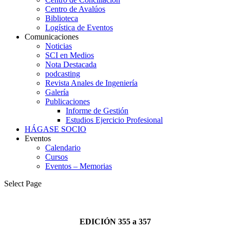
Centro de Avalúos
Biblioteca
Logística de Eventos
Comunicaciones
Noticias
SCI en Medios
Nota Destacada
podcasting
Revista Anales de Ingeniería
Galería
Publicaciones
Informe de Gestión
Estudios Ejercicio Profesional
HÁGASE SOCIO
Eventos
Calendario
Cursos
Eventos – Memorias
Select Page
EDICIÓN 355 a 357