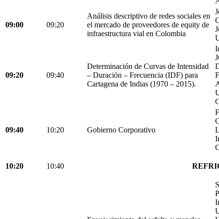
A
J
Análisis descriptivo de redes sociales en
C
09:00
09:20
el mercado de proveedores de equity de
J
infraestructura vial en Colombia
U
I
Determinación de Curvas de Intensidad
D
09:20
09:40
– Duración – Frecuencia (IDF) para
Cartagena de Indias (1970 – 2015).
C
F
C
09:40
10:20
Gobierno Corporativo
L
I
C
10:20
10:40
REFRI
S
P
I
U