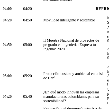
04:00
04:20
REFRI
I
04:20
04:50
Movilidad inteligente y sostenible
S
A
I
s
II Muestra Nacional de proyectos de
S
04:50
05:00
pregrado en ingeniería: Expresa tu
Ingenio: 2020
A
I
S
A
I
Protección costera y ambiental en la isla
05:00
05:20
A
de Barú
e
U
V
¿En qué modo innovan las empresas
05:20
05:40
manufactureras colombianas para su
P
sostenibilidad?
D
Evaluación del desempeño sísmico de