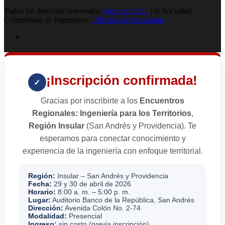
Todos los derechos reservados
Ingenieria SCI
| © Sociedad
Colombiana de Ingenieros.
138 años de fundación
¡Inscripción confirmada!
✓
Gracias por inscribirte a los
Encuentros
Regionales: Ingeniería para los Territorios
,
Región Insular
(San Andrés y Providencia). Te
esperamos para conectar conocimiento y
experiencia de la ingeniería con enfoque territorial.
Región:
Insular – San Andrés y Providencia
Fecha:
29 y 30 de abril de 2026
Horario:
8:00 a. m. – 5:00 p. m.
Lugar:
Auditorio Banco de la República, San Andrés
Dirección:
Avenida Colón No. 2-74
Modalidad:
Presencial
Ingreso:
sin costo (previa inscripción)