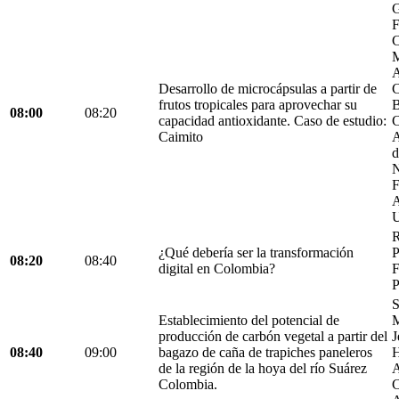
G
F
C
M
A
Desarrollo de microcápsulas a partir de
C
frutos tropicales para aprovechar su
B
08:00
08:20
capacidad antioxidante. Caso de estudio:
C
Caimito
A
d
N
F
A
U
R
¿Qué debería ser la transformación
P
08:20
08:40
digital en Colombia?
F
P
S
Establecimiento del potencial de
M
producción de carbón vegetal a partir del
J
08:40
09:00
bagazo de caña de trapiches paneleros
H
de la región de la hoya del río Suárez
A
Colombia.
C