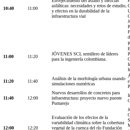
Envejecimiento del asfalto y mezclas
H
asfálticas: necesidades y retos de estudio,
C
10:40
11:00
y efectos en la durabilidad de la
U
infraestructura vial
C
J
P
F
d
P
E
JÓVENES SCI, semillero de líderes
P
11:00
11:20
para la ingeniería colombiana.
C
I
I
Á
Análisis de la morfología urbana usando
11:20
11:40
e
simulaciones numéricas
P
Nuevos desarrollos de concretos para
I
11:40
12:00
infraestructura: proyecto nuevo puente
C
Pumarejo
J
O
Evaluación de los efectos de la
S
variabilidad climática sobre la cobertura
M
12:00
12:20
vegetal de la cuenca del río Fundación