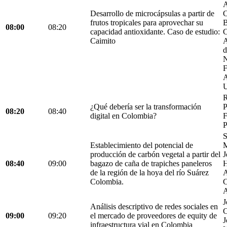
A
Desarrollo de microcápsulas a partir de
C
frutos tropicales para aprovechar su
B
08:00
08:20
capacidad antioxidante. Caso de estudio:
C
Caimito
A
d
N
F
A
U
R
¿Qué debería ser la transformación
P
08:20
08:40
digital en Colombia?
F
P
S
Establecimiento del potencial de
M
producción de carbón vegetal a partir del
J
08:40
09:00
bagazo de caña de trapiches paneleros
H
de la región de la hoya del río Suárez
A
Colombia.
C
A
J
Análisis descriptivo de redes sociales en
C
09:00
09:20
el mercado de proveedores de equity de
J
infraestructura vial en Colombia