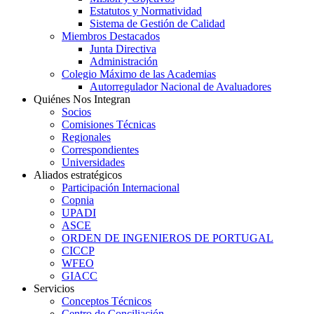
Estatutos y Normatividad
Sistema de Gestión de Calidad
Miembros Destacados
Junta Directiva
Administración
Colegio Máximo de las Academias
Autorregulador Nacional de Avaluadores
Quiénes Nos Integran
Socios
Comisiones Técnicas
Regionales
Correspondientes
Universidades
Aliados estratégicos
Participación Internacional
Copnia
UPADI
ASCE
ORDEN DE INGENIEROS DE PORTUGAL
CICCP
WFEO
GIACC
Servicios
Conceptos Técnicos
Centro de Conciliación