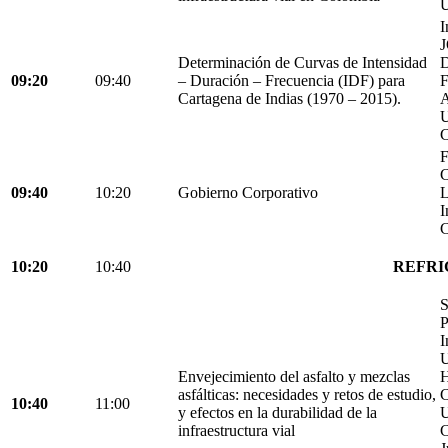
U
I
Determinación de Curvas de Intensidad
D
09:20
09:40
– Duración – Frecuencia (IDF) para
Cartagena de Indias (1970 – 2015).
C
F
C
09:40
10:20
Gobierno Corporativo
L
I
C
10:20
10:40
REFRI
S
P
I
U
Envejecimiento del asfalto y mezclas
H
asfálticas: necesidades y retos de estudio,
C
10:40
11:00
y efectos en la durabilidad de la
U
infraestructura vial
C