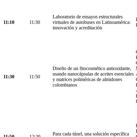
Laboratorio de ensayos estructurales
11:10
11:30
virtuales de autobuses en Latinoamérica:
innovación y acreditación
Diseño de un fitocosmético antioxidante,
usando nanocápsulas de aceites esenciales
11:30
11:50
y matrices poliméricas de almidones
colombianos
Para cada túnel, una solución específica
11:50
12:20