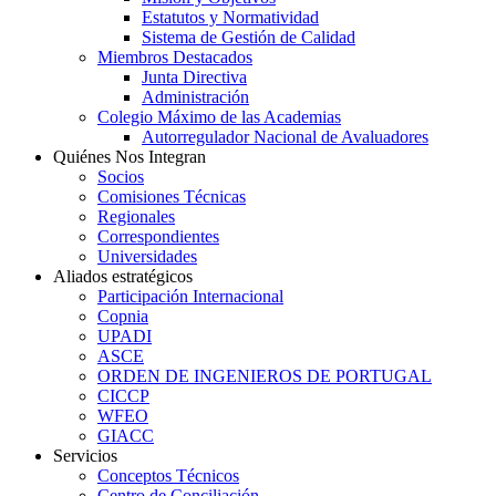
Estatutos y Normatividad
Sistema de Gestión de Calidad
Miembros Destacados
Junta Directiva
Administración
Colegio Máximo de las Academias
Autorregulador Nacional de Avaluadores
Quiénes Nos Integran
Socios
Comisiones Técnicas
Regionales
Correspondientes
Universidades
Aliados estratégicos
Participación Internacional
Copnia
UPADI
ASCE
ORDEN DE INGENIEROS DE PORTUGAL
CICCP
WFEO
GIACC
Servicios
Conceptos Técnicos
Centro de Conciliación