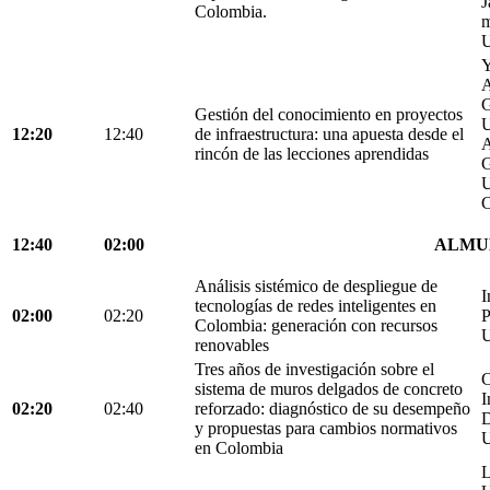
J
Colombia.
m
U
Y
A
G
Gestión del conocimiento en proyectos
U
12:20
12:40
de infraestructura: una apuesta desde el
A
rincón de las lecciones aprendidas
G
U
C
12:40
02:00
ALMU
Análisis sistémico de despliegue de
I
tecnologías de redes inteligentes en
02:00
02:20
P
Colombia: generación con recursos
U
renovables
Tres años de investigación sobre el
C
sistema de muros delgados de concreto
I
02:20
02:40
reforzado: diagnóstico de su desempeño
D
y propuestas para cambios normativos
U
en Colombia
L