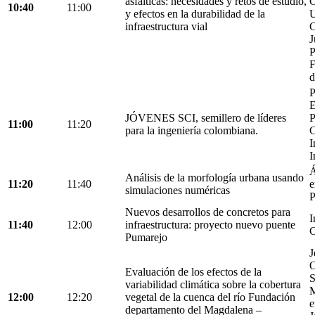
asfálticas: necesidades y retos de estudio,
C
10:40
11:00
y efectos en la durabilidad de la
U
infraestructura vial
C
J
P
F
d
P
E
JÓVENES SCI, semillero de líderes
P
11:00
11:20
para la ingeniería colombiana.
C
I
I
Á
Análisis de la morfología urbana usando
11:20
11:40
e
simulaciones numéricas
P
Nuevos desarrollos de concretos para
I
11:40
12:00
infraestructura: proyecto nuevo puente
C
Pumarejo
J
O
Evaluación de los efectos de la
S
variabilidad climática sobre la cobertura
M
12:00
12:20
vegetal de la cuenca del río Fundación
e
departamento del Magdalena –