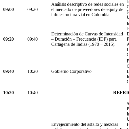
J
Análisis descriptivo de redes sociales en
C
09:00
09:20
el mercado de proveedores de equity de
J
infraestructura vial en Colombia
U
I
Determinación de Curvas de Intensidad
D
09:20
09:40
– Duración – Frecuencia (IDF) para
Cartagena de Indias (1970 – 2015).
C
F
C
09:40
10:20
Gobierno Corporativo
L
I
C
10:20
10:40
REFRI
S
P
I
U
Envejecimiento del asfalto y mezclas
H