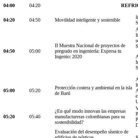
04:00
04:20
REFRI
I
04:20
04:50
Movilidad inteligente y sostenible
S
A
I
s
II Muestra Nacional de proyectos de
S
04:50
05:00
pregrado en ingeniería: Expresa tu
Ingenio: 2020
A
I
S
A
I
Protección costera y ambiental en la isla
05:00
05:20
A
de Barú
e
U
V
¿En qué modo innovan las empresas
05:20
05:40
manufactureras colombianas para su
P
sostenibilidad?
D
Evaluación del desempeño sísmico de
edificios de pórticos
S