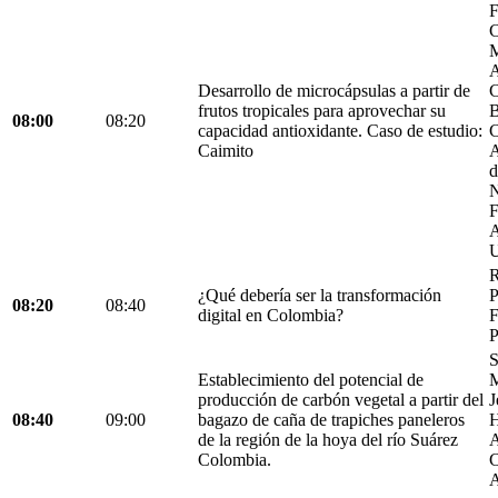
F
C
M
A
Desarrollo de microcápsulas a partir de
C
frutos tropicales para aprovechar su
B
08:00
08:20
capacidad antioxidante. Caso de estudio:
C
Caimito
A
d
N
F
A
U
R
¿Qué debería ser la transformación
P
08:20
08:40
digital en Colombia?
F
P
S
Establecimiento del potencial de
M
producción de carbón vegetal a partir del
J
08:40
09:00
bagazo de caña de trapiches paneleros
H
de la región de la hoya del río Suárez
A
Colombia.
C
A