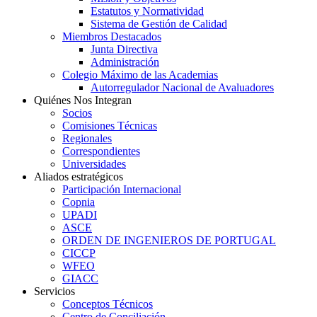
Estatutos y Normatividad
Sistema de Gestión de Calidad
Miembros Destacados
Junta Directiva
Administración
Colegio Máximo de las Academias
Autorregulador Nacional de Avaluadores
Quiénes Nos Integran
Socios
Comisiones Técnicas
Regionales
Correspondientes
Universidades
Aliados estratégicos
Participación Internacional
Copnia
UPADI
ASCE
ORDEN DE INGENIEROS DE PORTUGAL
CICCP
WFEO
GIACC
Servicios
Conceptos Técnicos
Centro de Conciliación