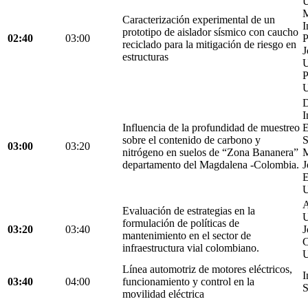
U
M
Caracterización experimental de un
I
prototipo de aislador sísmico con caucho
02:40
03:00
P
reciclado para la mitigación de riesgo en
J
estructuras
U
P
U
D
I
Influencia de la profundidad de muestreo
E
sobre el contenido de carbono y
S
03:00
03:20
nitrógeno en suelos de “Zona Bananera”
M
departamento del Magdalena -Colombia.
J
E
U
A
Evaluación de estrategias en la
U
formulación de políticas de
03:20
03:40
J
mantenimiento en el sector de
C
infraestructura vial colombiano.
U
Línea automotriz de motores eléctricos,
I
03:40
04:00
funcionamiento y control en la
S
movilidad eléctrica