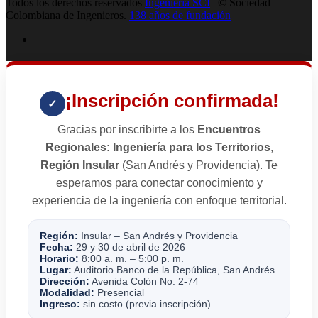
Todos los derechos reservados
Ingenieria SCI
| © Sociedad
Colombiana de Ingenieros.
138 años de fundación
¡Inscripción confirmada!
✓
Gracias por inscribirte a los
Encuentros
Regionales: Ingeniería para los Territorios
,
Región Insular
(San Andrés y Providencia). Te
esperamos para conectar conocimiento y
experiencia de la ingeniería con enfoque territorial.
Región:
Insular – San Andrés y Providencia
Fecha:
29 y 30 de abril de 2026
Horario:
8:00 a. m. – 5:00 p. m.
Lugar:
Auditorio Banco de la República, San Andrés
Dirección:
Avenida Colón No. 2-74
Modalidad:
Presencial
Ingreso:
sin costo (previa inscripción)