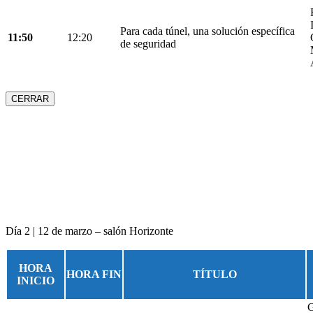
Para cada túnel, una solución específica
11:50
12:20
de seguridad
CERRAR
Día 2 | 12 de marzo – salón Horizonte
HORA
HORA FIN
TÍTULO
INICIO
G