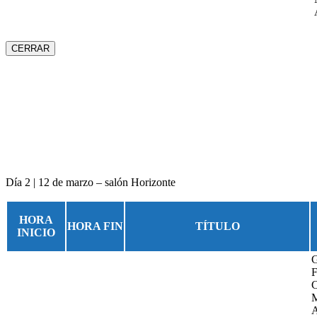
CERRAR
Día 2 | 12 de marzo – salón Horizonte
HORA
HORA FIN
TÍTULO
INICIO
G
F
C
M
A