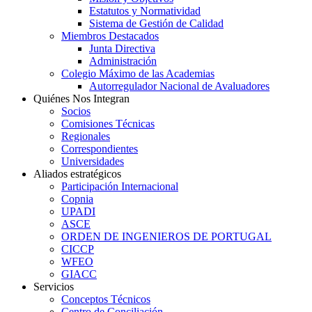
Estatutos y Normatividad
Sistema de Gestión de Calidad
Miembros Destacados
Junta Directiva
Administración
Colegio Máximo de las Academias
Autorregulador Nacional de Avaluadores
Quiénes Nos Integran
Socios
Comisiones Técnicas
Regionales
Correspondientes
Universidades
Aliados estratégicos
Participación Internacional
Copnia
UPADI
ASCE
ORDEN DE INGENIEROS DE PORTUGAL
CICCP
WFEO
GIACC
Servicios
Conceptos Técnicos
Centro de Conciliación