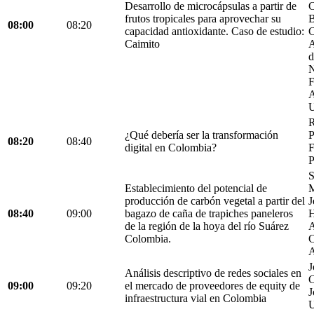
Desarrollo de microcápsulas a partir de
C
frutos tropicales para aprovechar su
B
08:00
08:20
capacidad antioxidante. Caso de estudio:
C
Caimito
A
d
N
F
A
U
R
¿Qué debería ser la transformación
P
08:20
08:40
digital en Colombia?
F
P
S
Establecimiento del potencial de
M
producción de carbón vegetal a partir del
J
08:40
09:00
bagazo de caña de trapiches paneleros
H
de la región de la hoya del río Suárez
A
Colombia.
C
A
J
Análisis descriptivo de redes sociales en
C
09:00
09:20
el mercado de proveedores de equity de
J
infraestructura vial en Colombia
U