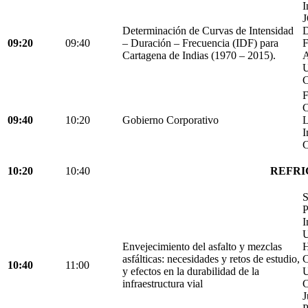
I
Determinación de Curvas de Intensidad
D
09:20
09:40
– Duración – Frecuencia (IDF) para
Cartagena de Indias (1970 – 2015).
C
F
C
09:40
10:20
Gobierno Corporativo
L
I
C
10:20
10:40
REFRI
S
P
I
U
Envejecimiento del asfalto y mezclas
H
asfálticas: necesidades y retos de estudio,
C
10:40
11:00
y efectos en la durabilidad de la
U
infraestructura vial
C
J