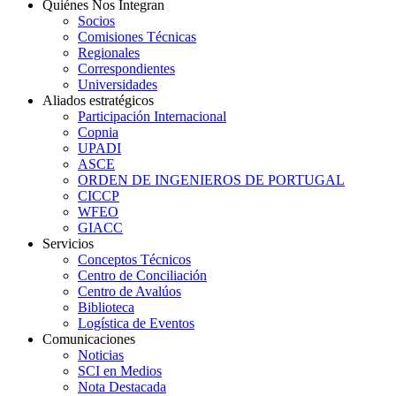
Quiénes Nos Integran
Socios
Comisiones Técnicas
Regionales
Correspondientes
Universidades
Aliados estratégicos
Participación Internacional
Copnia
UPADI
ASCE
ORDEN DE INGENIEROS DE PORTUGAL
CICCP
WFEO
GIACC
Servicios
Conceptos Técnicos
Centro de Conciliación
Centro de Avalúos
Biblioteca
Logística de Eventos
Comunicaciones
Noticias
SCI en Medios
Nota Destacada