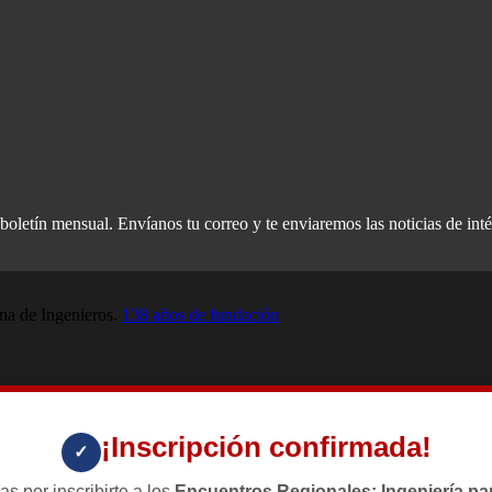
oletín mensual. Envíanos tu correo y te enviaremos las noticias de inté
a de Ingenieros.
138 años de fundación
¡Inscripción confirmada!
✓
as por inscribirte a los
Encuentros Regionales: Ingeniería par