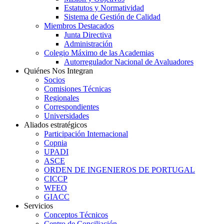
Estatutos y Normatividad
Sistema de Gestión de Calidad
Miembros Destacados
Junta Directiva
Administración
Colegio Máximo de las Academias
Autorregulador Nacional de Avaluadores
Quiénes Nos Integran
Socios
Comisiones Técnicas
Regionales
Correspondientes
Universidades
Aliados estratégicos
Participación Internacional
Copnia
UPADI
ASCE
ORDEN DE INGENIEROS DE PORTUGAL
CICCP
WFEO
GIACC
Servicios
Conceptos Técnicos
Centro de Conciliación