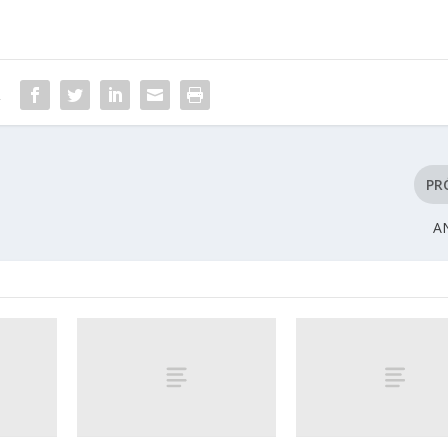
R
PR
A