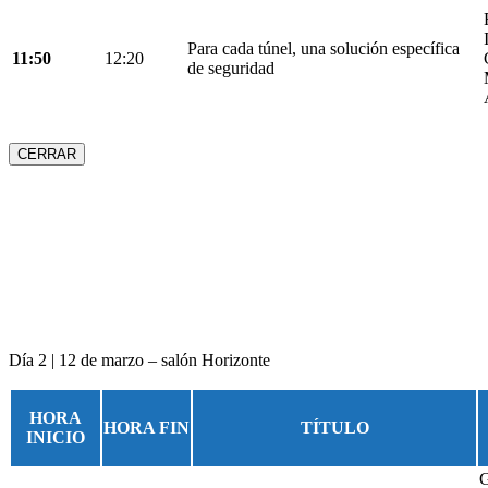
Para cada túnel, una solución específica
11:50
12:20
de seguridad
CERRAR
Día 2 | 12 de marzo – salón Horizonte
HORA
HORA FIN
TÍTULO
INICIO
G