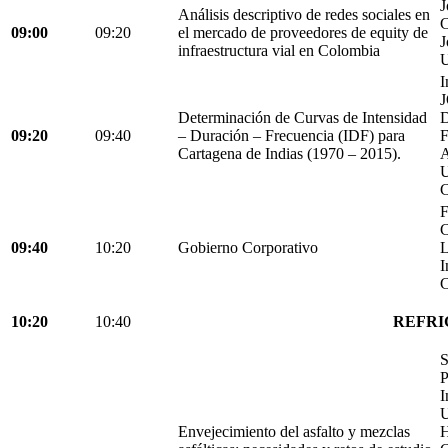
J
Análisis descriptivo de redes sociales en
C
09:00
09:20
el mercado de proveedores de equity de
J
infraestructura vial en Colombia
U
I
Determinación de Curvas de Intensidad
D
09:20
09:40
– Duración – Frecuencia (IDF) para
Cartagena de Indias (1970 – 2015).
C
F
C
09:40
10:20
Gobierno Corporativo
L
I
C
10:20
10:40
REFRI
S
P
I
U
Envejecimiento del asfalto y mezclas
H