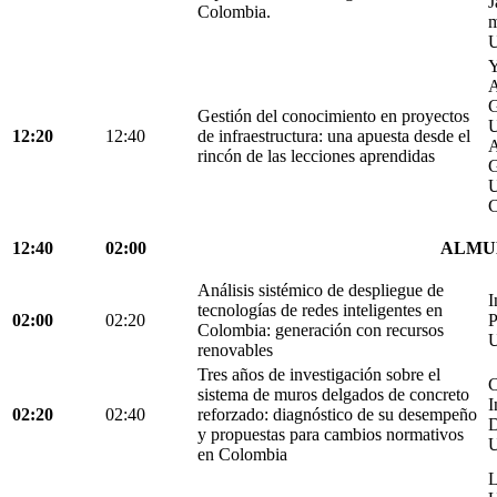
J
Colombia.
m
U
Y
A
G
Gestión del conocimiento en proyectos
U
12:20
12:40
de infraestructura: una apuesta desde el
A
rincón de las lecciones aprendidas
G
U
C
12:40
02:00
ALMU
Análisis sistémico de despliegue de
I
tecnologías de redes inteligentes en
02:00
02:20
P
Colombia: generación con recursos
U
renovables
Tres años de investigación sobre el
C
sistema de muros delgados de concreto
I
02:20
02:40
reforzado: diagnóstico de su desempeño
D
y propuestas para cambios normativos
U
en Colombia
L