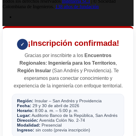
Todos los derechos reservados
Ingenieria SCI
| © Sociedad
Colombiana de Ingenieros.
138 años de fundación
¡Inscripción confirmada!
✓
Gracias por inscribirte a los
Encuentros
Regionales: Ingeniería para los Territorios
,
Región Insular
(San Andrés y Providencia). Te
esperamos para conectar conocimiento y
experiencia de la ingeniería con enfoque territorial.
Región:
Insular – San Andrés y Providencia
Fecha:
29 y 30 de abril de 2026
Horario:
8:00 a. m. – 5:00 p. m.
Lugar:
Auditorio Banco de la República, San Andrés
Dirección:
Avenida Colón No. 2-74
Modalidad:
Presencial
Ingreso:
sin costo (previa inscripción)