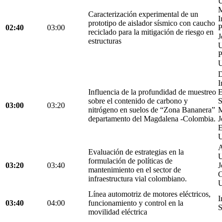
U
M
Caracterización experimental de un
I
prototipo de aislador sísmico con caucho
02:40
03:00
P
reciclado para la mitigación de riesgo en
J
estructuras
U
P
U
D
I
Influencia de la profundidad de muestreo
E
sobre el contenido de carbono y
S
03:00
03:20
nitrógeno en suelos de “Zona Bananera”
M
departamento del Magdalena -Colombia.
J
E
U
A
Evaluación de estrategias en la
U
formulación de políticas de
03:20
03:40
J
mantenimiento en el sector de
C
infraestructura vial colombiano.
U
Línea automotriz de motores eléctricos,
I
03:40
04:00
funcionamiento y control en la
S
movilidad eléctrica