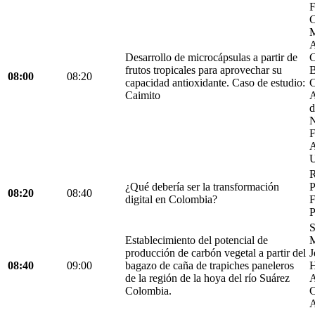
F
C
M
A
Desarrollo de microcápsulas a partir de
C
frutos tropicales para aprovechar su
B
08:00
08:20
capacidad antioxidante. Caso de estudio:
C
Caimito
A
d
N
F
A
U
R
¿Qué debería ser la transformación
P
08:20
08:40
digital en Colombia?
F
P
S
Establecimiento del potencial de
M
producción de carbón vegetal a partir del
J
08:40
09:00
bagazo de caña de trapiches paneleros
H
de la región de la hoya del río Suárez
A
Colombia.
C
A