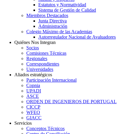
Estatutos y Normatividad
Sistema de Gestión de Calidad
Miembros Destacados
Junta Directiva
Administración
Colegio Máximo de las Academias
Autorregulador Nacional de Avaluadores
Quiénes Nos Integran
Socios
Comisiones Técnicas
Regionales
Correspondientes
Universidades
Aliados estratégicos
Participación Internacional
Copnia
UPADI
ASCE
ORDEN DE INGENIEROS DE PORTUGAL
CICCP
WFEO
GIACC
Servicios
Conceptos Técnicos
Centro de Conciliación