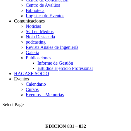
Centro de Avalúos
Biblioteca
Logística de Eventos
Comunicaciones
Noticias
SCI en Medios
Nota Destacada
podcasting
Revista Anales de Ingeniería
Galería
Publicaciones
Informe de Gestión
Estudios Ejercicio Profesional
HÁGASE SOCIO
Eventos
Calendario
Cursos
Eventos – Memorias
Select Page
EDICIÓN 831 – 832