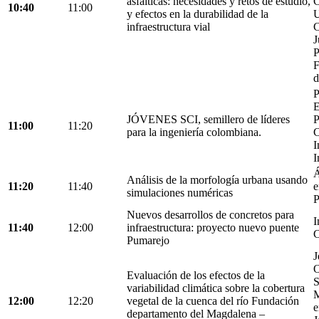
asfálticas: necesidades y retos de estudio,
C
10:40
11:00
y efectos en la durabilidad de la
U
infraestructura vial
C
J
P
F
d
P
E
JÓVENES SCI, semillero de líderes
P
11:00
11:20
para la ingeniería colombiana.
C
I
I
Á
Análisis de la morfología urbana usando
11:20
11:40
e
simulaciones numéricas
P
Nuevos desarrollos de concretos para
I
11:40
12:00
infraestructura: proyecto nuevo puente
C
Pumarejo
J
O
Evaluación de los efectos de la
S
variabilidad climática sobre la cobertura
M
12:00
12:20
vegetal de la cuenca del río Fundación
e
departamento del Magdalena –