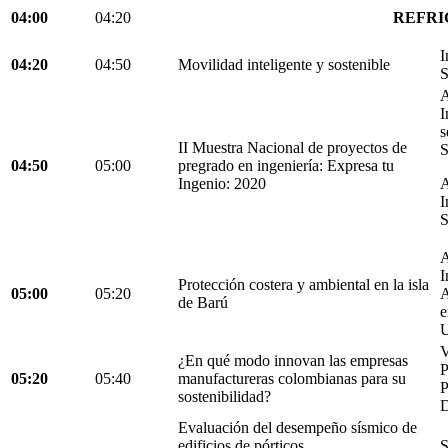
04:00
04:20
REFRI
I
04:20
04:50
Movilidad inteligente y sostenible
S
A
I
s
II Muestra Nacional de proyectos de
S
04:50
05:00
pregrado en ingeniería: Expresa tu
Ingenio: 2020
A
I
S
A
I
Protección costera y ambiental en la isla
05:00
05:20
A
de Barú
e
U
V
¿En qué modo innovan las empresas
05:20
05:40
manufactureras colombianas para su
P
sostenibilidad?
D
Evaluación del desempeño sísmico de
edificios de pórticos
S