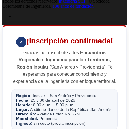
Todos los derechos reservados
Ingenieria SCI
| © Sociedad
Colombiana de Ingenieros.
138 años de fundación
¡Inscripción confirmada!
✓
Gracias por inscribirte a los
Encuentros
Regionales: Ingeniería para los Territorios
,
Región Insular
(San Andrés y Providencia). Te
esperamos para conectar conocimiento y
experiencia de la ingeniería con enfoque territorial.
Región:
Insular – San Andrés y Providencia
Fecha:
29 y 30 de abril de 2026
Horario:
8:00 a. m. – 5:00 p. m.
Lugar:
Auditorio Banco de la República, San Andrés
Dirección:
Avenida Colón No. 2-74
Modalidad:
Presencial
Ingreso:
sin costo (previa inscripción)