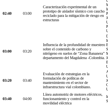
U
M
Caracterización experimental de un
I
prototipo de aislador sísmico con caucho
02:40
03:00
P
reciclado para la mitigación de riesgo en
J
estructuras
U
P
U
D
I
Influencia de la profundidad de muestreo
E
sobre el contenido de carbono y
S
03:00
03:20
nitrógeno en suelos de “Zona Bananera”
M
departamento del Magdalena -Colombia.
J
E
U
A
Evaluación de estrategias en la
U
formulación de políticas de
03:20
03:40
J
mantenimiento en el sector de
C
infraestructura vial colombiano.
U
Línea automotriz de motores eléctricos,
I
03:40
04:00
funcionamiento y control en la
S
movilidad eléctrica