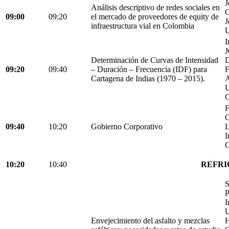
J
Análisis descriptivo de redes sociales en
C
09:00
09:20
el mercado de proveedores de equity de
J
infraestructura vial en Colombia
U
I
Determinación de Curvas de Intensidad
D
09:20
09:40
– Duración – Frecuencia (IDF) para
Cartagena de Indias (1970 – 2015).
C
F
C
09:40
10:20
Gobierno Corporativo
L
I
C
10:20
10:40
REFRI
S
P
I
U
Envejecimiento del asfalto y mezclas
H