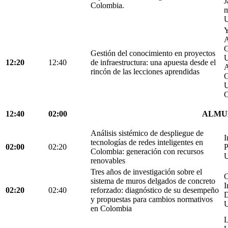
J
Colombia.
m
U
Y
A
G
Gestión del conocimiento en proyectos
U
12:20
12:40
de infraestructura: una apuesta desde el
A
rincón de las lecciones aprendidas
G
U
C
12:40
02:00
ALMU
Análisis sistémico de despliegue de
I
tecnologías de redes inteligentes en
02:00
02:20
P
Colombia: generación con recursos
U
renovables
Tres años de investigación sobre el
C
sistema de muros delgados de concreto
I
02:20
02:40
reforzado: diagnóstico de su desempeño
D
y propuestas para cambios normativos
U
en Colombia
L