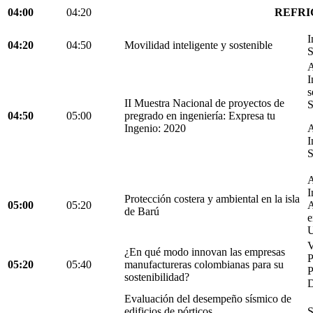
04:00
04:20
REFRI
I
04:20
04:50
Movilidad inteligente y sostenible
S
A
I
s
II Muestra Nacional de proyectos de
S
04:50
05:00
pregrado en ingeniería: Expresa tu
Ingenio: 2020
A
I
S
A
I
Protección costera y ambiental en la isla
05:00
05:20
A
de Barú
e
U
V
¿En qué modo innovan las empresas
05:20
05:40
manufactureras colombianas para su
P
sostenibilidad?
D
Evaluación del desempeño sísmico de
edificios de pórticos
S