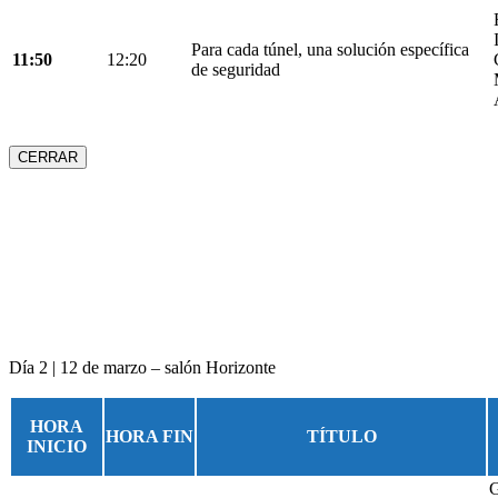
Para cada túnel, una solución específica
11:50
12:20
de seguridad
CERRAR
Día 2 | 12 de marzo – salón Horizonte
HORA
HORA FIN
TÍTULO
INICIO
G