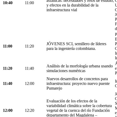
asfálticas: necesidades y retos de estudio,
C
10:40
11:00
y efectos en la durabilidad de la
U
infraestructura vial
C
J
P
F
d
P
E
JÓVENES SCI, semillero de líderes
P
11:00
11:20
para la ingeniería colombiana.
C
I
I
Á
Análisis de la morfología urbana usando
11:20
11:40
e
simulaciones numéricas
P
Nuevos desarrollos de concretos para
I
11:40
12:00
infraestructura: proyecto nuevo puente
C
Pumarejo
J
O
Evaluación de los efectos de la
S
variabilidad climática sobre la cobertura
M
12:00
12:20
vegetal de la cuenca del río Fundación
e
departamento del Magdalena –