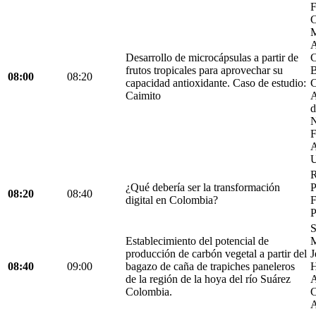
F
C
M
A
Desarrollo de microcápsulas a partir de
C
frutos tropicales para aprovechar su
B
08:00
08:20
capacidad antioxidante. Caso de estudio:
C
Caimito
A
d
N
F
A
U
R
¿Qué debería ser la transformación
P
08:20
08:40
digital en Colombia?
F
P
S
Establecimiento del potencial de
M
producción de carbón vegetal a partir del
J
08:40
09:00
bagazo de caña de trapiches paneleros
H
de la región de la hoya del río Suárez
A
Colombia.
C
A