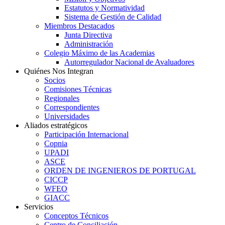
Estatutos y Normatividad
Sistema de Gestión de Calidad
Miembros Destacados
Junta Directiva
Administración
Colegio Máximo de las Academias
Autorregulador Nacional de Avaluadores
Quiénes Nos Integran
Socios
Comisiones Técnicas
Regionales
Correspondientes
Universidades
Aliados estratégicos
Participación Internacional
Copnia
UPADI
ASCE
ORDEN DE INGENIEROS DE PORTUGAL
CICCP
WFEO
GIACC
Servicios
Conceptos Técnicos
Centro de Conciliación