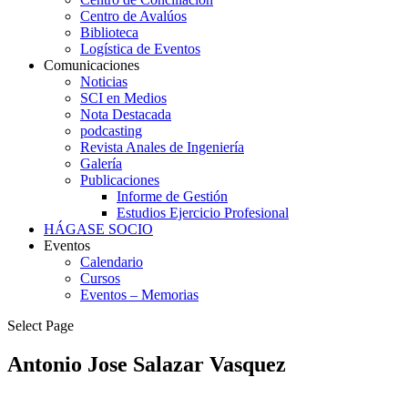
Centro de Avalúos
Biblioteca
Logística de Eventos
Comunicaciones
Noticias
SCI en Medios
Nota Destacada
podcasting
Revista Anales de Ingeniería
Galería
Publicaciones
Informe de Gestión
Estudios Ejercicio Profesional
HÁGASE SOCIO
Eventos
Calendario
Cursos
Eventos – Memorias
Select Page
Antonio Jose Salazar Vasquez