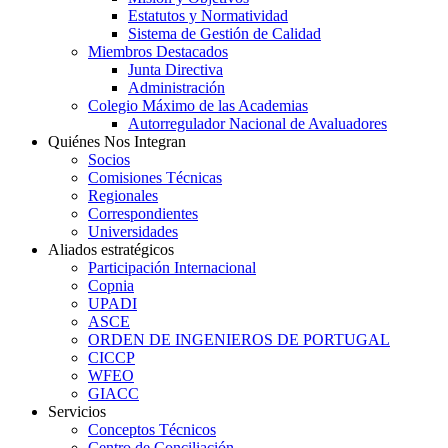
Estatutos y Normatividad
Sistema de Gestión de Calidad
Miembros Destacados
Junta Directiva
Administración
Colegio Máximo de las Academias
Autorregulador Nacional de Avaluadores
Quiénes Nos Integran
Socios
Comisiones Técnicas
Regionales
Correspondientes
Universidades
Aliados estratégicos
Participación Internacional
Copnia
UPADI
ASCE
ORDEN DE INGENIEROS DE PORTUGAL
CICCP
WFEO
GIACC
Servicios
Conceptos Técnicos
Centro de Conciliación