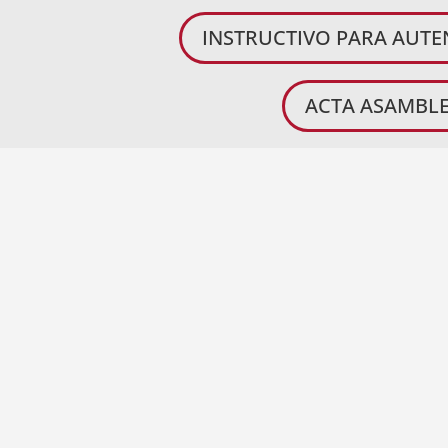
INSTRUCTIVO PARA AUT
ACTA ASAMBLE
VERIFICACIÓN DEL CUÓRUM
LECTURA Y APROBACIÓN DEL ORDEN DEL DÍA
NOMBRAMIENTO DE LA COMISIÓN ENCARGADA DE RE
LA PRESENTE ASAMBLEA
NOMBRAMIENTO DE LA COMISIÓN DE ELECCIONES Y
PRESENTACIÓN DEL INFORME DE GESTIÓN DEL IN