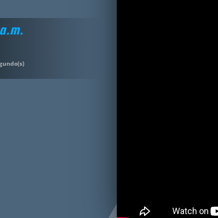
 a.m.
gundo(s)