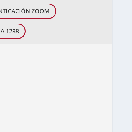
ENTICACIÓN ZOOM
A 1238
VISAR Y APROBAR EL ACTA DE
 ESCRUTINIOS
GENIERO HERNANDO MONROY