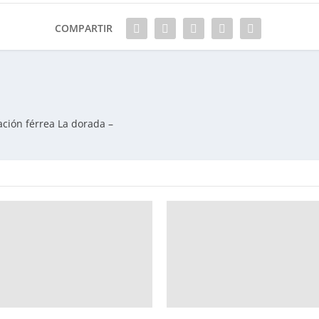
COMPARTIR
ación férrea La dorada –