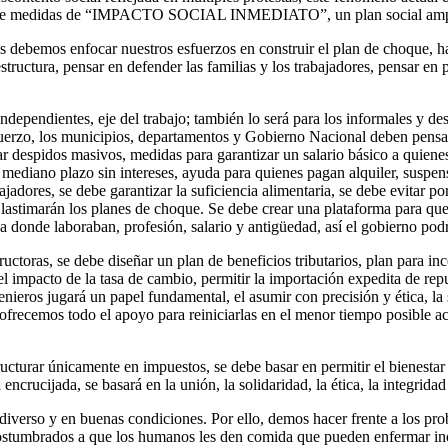
rgente medidas de “IMPACTO SOCIAL INMEDIATO”, un plan social ampl
s debemos enfocar nuestros esfuerzos en construir el plan de choque, h
estructura, pensar en defender las familias y los trabajadores, pensar en 
ependientes, eje del trabajo; también lo será para los informales y des
fuerzo, los municipios, departamentos y Gobierno Nacional deben pensar
ar despidos masivos, medidas para garantizar un salario básico a quienes
ediano plazo sin intereses, ayuda para quienes pagan alquiler, suspens
jadores, se debe garantizar la suficiencia alimentaria, se debe evitar p
s lastimarán los planes de choque. Se debe crear una plataforma para qu
a donde laboraban, profesión, salario y antigüedad, así el gobierno pod
ctoras, se debe diseñar un plan de beneficios tributarios, plan para inc
l impacto de la tasa de cambio, permitir la importación expedita de repu
ieros jugará un papel fundamental, el asumir con precisión y ética, la s
a, ofrecemos todo el apoyo para reiniciarlas en el menor tiempo posible
cturar únicamente en impuestos, se debe basar en permitir el bienestar 
ncrucijada, se basará en la unión, la solidaridad, la ética, la integrida
verso y en buenas condiciones. Por ello, demos hacer frente a los p
ostumbrados a que los humanos les den comida que pueden enfermar inclu