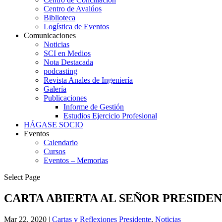
Centro de Avalúos
Biblioteca
Logística de Eventos
Comunicaciones
Noticias
SCI en Medios
Nota Destacada
podcasting
Revista Anales de Ingeniería
Galería
Publicaciones
Informe de Gestión
Estudios Ejercicio Profesional
HÁGASE SOCIO
Eventos
Calendario
Cursos
Eventos – Memorias
Select Page
CARTA ABIERTA AL SEÑOR PRESIDE
Mar 22, 2020
|
Cartas y Reflexiones Presidente
,
Noticias