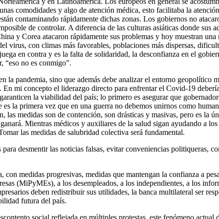
Norteamérica y en Latinoamérica. Los europeos en general se acostumbra
nas comodidades y algo de atención médica, esto facilitaba la atención 
e están contaminando rápidamente dichas zonas. Los gobiernos no atacar
mposible de controlar. A diferencia de las culturas asiáticas donde sus a
, China y Corea atacaron rápidamente sus problemas y hoy muestran una 
el virus, con climas más favorables, poblaciones más dispersas, dificul
a en contra y es la falta de solidaridad, la desconfianza en el gobiern
cir, “eso no es conmigo”.
en la pandemia, sino que además debe analizar el entorno geopolítico 
 En mi concepto el liderazgo directo para enfrentar el Covid-19 debería
ranticen la viabilidad del país; lo primero es asegurar que gobernadore
 es la primera vez que en una guerra no debemos unirnos como humanos s
ón, las medidas son de contención, son drásticas y masivas, pero es la 
ganará. Mientras médicos y auxiliares de la salud sigan ayudando a los 
Tomar las medidas de salubridad colectiva será fundamental.
ara desmentir las noticias falsas, evitar conveniencias politiqueras, con
, con medidas progresivas, medidas que mantengan la confianza a pesa
resas (MiPyMEs), a los desempleados, a los independientes, a los infor
esarios deben redistribuir sus utilidades, la banca multilateral ser r
ilidad futura del país.
contento social reflejada en múltiples protestas, este fenómeno actual 