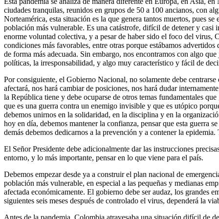
Esta pandemia se analiza de manera diferente en Europa, en Asia, en 
ciudades tranquilas, reunidos en grupos de 50 a 100 ancianos, con algu
Norteamérica, esta situación es la que genera tantos muertos, pues s
población más vulnerable. Es una catástrofe, difícil de detener y casi i
enorme voluntad colectiva, y a pesar de haber sido el foco del virus
condiciones más favorables, entre otras porque estábamos advertidos d
de forma más adecuada. Sin embargo, nos encontramos con algo que jueg
políticas, la irresponsabilidad, y algo muy característico y fácil de de
Por consiguiente, el Gobierno Nacional, no solamente debe centrarse 
afectará, nos hará cambiar de posiciones, nos hará dudar internamente.
la República tiene y debe ocuparse de otros temas fundamentales que ga
que es una guerra contra un enemigo invisible y que es utópico porque
debemos unirnos en la solidaridad, en la disciplina y en la organizaci
hoy en día, debemos mantener la confianza, pensar que esta guerra se 
demás debemos dedicarnos a la prevención y a contener la epidemia. 
El Señor Presidente debe adicionalmente dar las instrucciones precisas p
entorno, y lo más importante, pensar en lo que viene para el país.
Debemos empezar desde ya a construir el plan nacional de emergencia
población más vulnerable, en especial a las pequeñas y medianas emp
afectada económicamente. El gobierno debe ser audaz, los grandes empr
siguientes seis meses después de controlado el virus, dependerá la viab
Antes de la pandemia, Colombia atravesaba una situación difícil de des