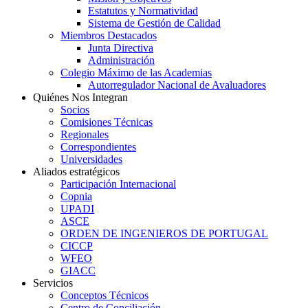
Estatutos y Normatividad
Sistema de Gestión de Calidad
Miembros Destacados
Junta Directiva
Administración
Colegio Máximo de las Academias
Autorregulador Nacional de Avaluadores
Quiénes Nos Integran
Socios
Comisiones Técnicas
Regionales
Correspondientes
Universidades
Aliados estratégicos
Participación Internacional
Copnia
UPADI
ASCE
ORDEN DE INGENIEROS DE PORTUGAL
CICCP
WFEO
GIACC
Servicios
Conceptos Técnicos
Centro de Conciliación