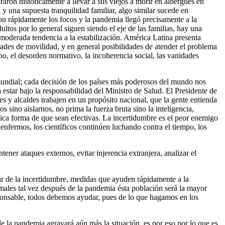
ron históricamente a llevar a sus viejos a morir en albergues en
y una supuesta tranquilidad familiar, algo similar sucede en
on rápidamente los focos y la pandemia llegó precisamente a la
dultos por lo general siguen siendo el eje de las familias, hay una
moderada tendencia a la estabilización. América Latina presenta
tades de movilidad, y en general posibilidades de atender el problema
o, el desorden normativo, la incoherencia social, las vanidades
mundial; cada decisión de los países más poderosos del mundo nos
 estar bajo la responsabilidad del Ministro de Salud. El Presidente de
s y alcaldes trabajen en un propósito nacional, que la gente entienda
ino aislarnos, no prima la fuerza bruta sino la inteligencia,
única forma de que sean efectivas. La incertidumbre es el peor enemigo
enfermos, los científicos continúen luchando contra el tiempo, los
tener ataques externos, evitar injerencia extranjera, analizar el
r de la incertidumbre, medidas que ayuden rápidamente a la
males tal vez después de la pandemia ésta población será la mayor
esponsable, todos debemos ayudar, pues de lo que hagamos en los
de la pandemia agravará aún más la situación, es por eso por lo que es