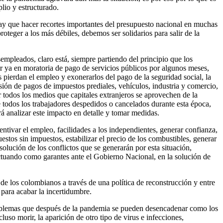
io y estructurado.
ay que hacer recortes importantes del presupuesto nacional en muchas
proteger a los más débiles, debemos ser solidarios para salir de la
empleados, claro está, siempre partiendo del principio que los
 ya en moratoria de pago de servicios públicos por algunos meses,
 pierdan el empleo y exonerarlos del pago de la seguridad social, la
ión de pagos de impuestos prediales, vehículos, industria y comercio,
or todos los medios que capitales extranjeros se aprovechen de la
e todos los trabajadores despedidos o cancelados durante esta época,
rá analizar este impacto en detalle y tomar medidas.
entivar el empleo, facilidades a los independientes, generar confianza,
estos sin impuestos, estabilizar el precio de los combustibles, generar
olución de los conflictos que se generarán por esta situación,
 actuando como garantes ante el Gobierno Nacional, en la solución de
de los colombianos a través de una política de reconstrucción y entre
d para acabar la incertidumbre.
roblemas que después de la pandemia se pueden desencadenar como los
so morir, la aparición de otro tipo de virus e infecciones,