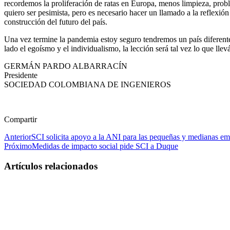
recordemos la proliferación de ratas en Europa, menos limpieza, prob
quiero ser pesimista, pero es necesario hacer un llamado a la reflexió
construcción del futuro del país.
Una vez termine la pandemia estoy seguro tendremos un país diferente,
lado el egoísmo y el individualismo, la lección será tal vez lo que ll
GERMÁN PARDO ALBARRACÍN
Presidente
SOCIEDAD COLOMBIANA DE INGENIEROS
Compartir
Anterior
SCI solicita apoyo a la ANI para las pequeñas y medianas em
Próximo
Medidas de impacto social pide SCI a Duque
Artículos relacionados