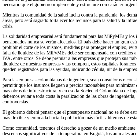
necesario que el gobierno implemente y estructure con carácter u
Mientras la comunidad de la salud lucha contra la pandemia, los demá
áreas, pero será sagrado fortalecer los recursos para la salud y la infra
crisis.
La solidaridad empresarial será fundamental para las MiPyMEs y los ind
pensionados nunca se verán afectados. El país debe hacer un gran es
prohibir el corte de los mismos, medidas para proteger el empleo, evit
falta de liquidez de las MiPyMEs debe ser compensada con créditos a m
IVA, entre otros. Se debe premiar a las empresas que protejan sus traba
iliquidez de nuestras empresas y las compren, estos capitales foráneo
queden registrados para las ayudas, indicando cédula, nit de la empres
Para las empresas colombianas de ingeniería, sean consultoras o constru
permitir que los insumos lleguen a precios razonables para minimizar e
más obras de infraestructura, y en eso la Sociedad Colombiana de Ingen
debemos evitar a toda costa la paralización de las obras de ingenierí
controversias.
El gobierno deberá pensar que el presupuesto nacional no se debe estru
más flexible y enfocada hacia la población más fácil saldremos de esta e
Como comunidad, tenemos el derecho a gozar de un medio ambiente di
descensos significativos de la temperatura en Bogotá, los animales ac