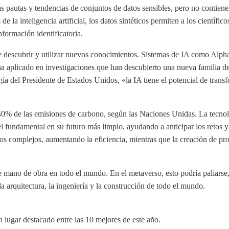
as pautas y tendencias de conjuntos de datos sensibles, pero no contien
a inteligencia artificial, los datos sintéticos permiten a los científic
nformación identificatoria.
 de descubrir y utilizar nuevos conocimientos. Sistemas de IA como Al
 ha aplicado en investigaciones que han descubierto una nueva familia de
 del Presidente de Estados Unidos, «la IA tiene el potencial de transfo
el 40% de las emisiones de carbono, según las Naciones Unidas. La tecno
fundamental en su futuro más limpio, ayudando a anticipar los retos y 
dos complejos, aumentando la eficiencia, mientras que la creación de pr
e mano de obra en todo el mundo. En el metaverso, esto podría paliars
 arquitectura, la ingeniería y la construcción de todo el mundo.
 lugar destacado entre las 10 mejores de este año.