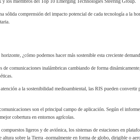
rk y los miembros del Top 10 Emerging Technologies Steering Group.
una sólida comprensión del impacto potencial de cada tecnología a la ho
taria.
horizonte, ¿cómo podemos hacer más sostenible esta creciente demanda 
laces de comunicaciones inalámbricas cambiando de forma dinámicamente
éticas.
 atención a la sostenibilidad medioambiental, las RIS pueden convertir 
ecomunicaciones son el principal campo de aplicación. Según el inform
 mejor cobertura en entornos agrícolas.
s compuestos ligeros y de aviónica, los sistemas de estaciones en plata
ura sobre la Tierra -normalmente en forma de globo, dirigible o aerona