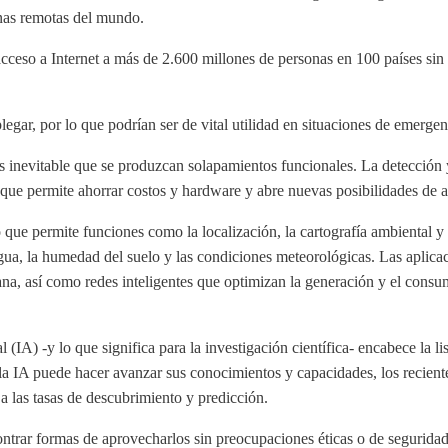
zonas remotas del mundo.
cceso a Internet a más de 2.600 millones de personas en 100 países sin
gar, por lo que podrían ser de vital utilidad en situaciones de emergen
s inevitable que se produzcan solapamientos funcionales. La detecció
 que permite ahorrar costos y hardware y abre nuevas posibilidades de a
que permite funciones como la localización, la cartografía ambiental y la
 agua, la humedad del suelo y las condiciones meteorológicas. Las aplicac
bana, así como redes inteligentes que optimizan la generación y el consu
al (IA) -y lo que significa para la investigación científica- encabece la 
a IA puede hacer avanzar sus conocimientos y capacidades, los reciente
a las tasas de descubrimiento y predicción.
rar formas de aprovecharlos sin preocupaciones éticas o de seguridad e